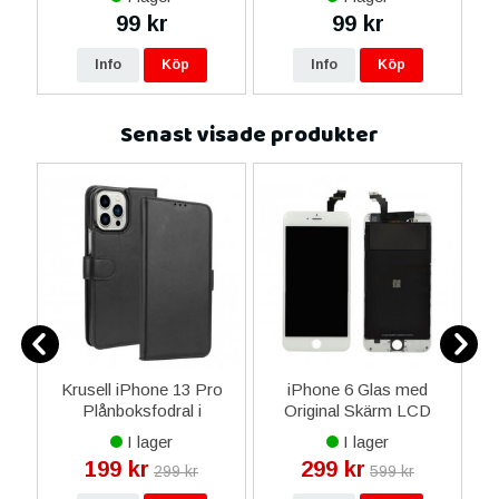
99 kr
99 kr
Info
Köp
Info
Köp
Senast visade produkter
3
Krusell iPhone 13 Pro
iPhone 6 Glas med
MP
Plånboksfodral i
Original Skärm LCD
Veganläder - Svart
Display - Vit
I lager
I lager
199 kr
299 kr
299 kr
599 kr