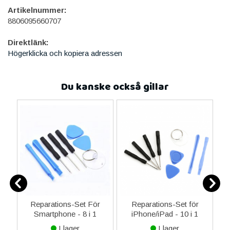
Artikelnummer:
8806095660707
Direktlänk:
Högerklicka och kopiera adressen
Du kanske också gillar
er
Reparations-Set För
Reparations-Set för
Smartphone - 8 i 1
iPhone/iPad - 10 i 1
M
I lager
I lager