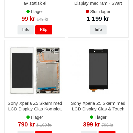
av statisk el
Display med ram - Svart
I lager
Slut i lager
99 kr
1 199 kr
149 kr
Info
Köp
Info
Sony Xperia Z5 Skärm med
Sony Xperia Z5 Skärm med
LCD Display Glas Komplett
LCD Display Glas & Touch
med ram - Vit
- Svart
I lager
I lager
790 kr
399 kr
1 199 kr
799 kr