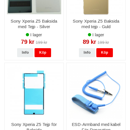
Sony Xperia Z5 Baksida
Sony Xperia Z5 Baksida
med Tejp - Silver
med tejp - Guld
I lager
I lager
79 kr
89 kr
199 kr
199 kr
Info
Köp
Info
Köp
Sony Xperia Z5 Tejp för
ESD-Armband med kabel
Baksida
För Reparation