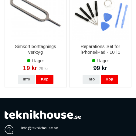
Simkort borttagnings
Reparations-Set för
verktyg
iPhone/iPad - 10 i 1
I lager
I lager
19 kr
99 kr
29 kr
Info
Köp
Info
Köp
info@teknikhouse.se