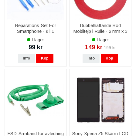
Reparations-Set För
Dubbelhäftande Röd
Smartphone - 8 i 1
Mobiltejp i Rulle - 2 mm x 3
M
I lager
I lager
99 kr
149 kr
199 kr
Info
Köp
Info
Köp
ESD-Armband för avledning
Sony Xperia Z5 Skärm LCD