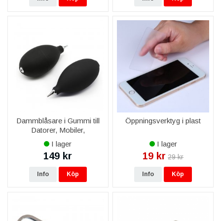
Dammblåsare i Gummi till
Öppningsverktyg i plast
Datorer, Mobiler,
Kameralins
I lager
I lager
149 kr
19 kr
29 kr
Info
Köp
Info
Köp