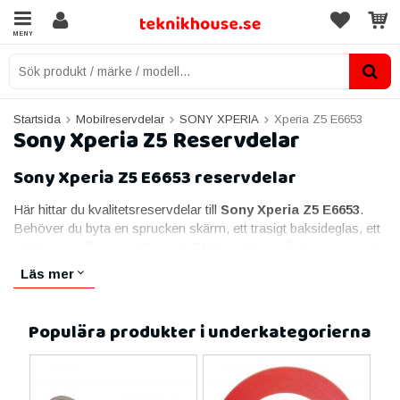
MENY
Startsida
Mobilreservdelar
SONY XPERIA
Xperia Z5 E6653
Sony Xperia Z5 Reservdelar
Sony Xperia Z5 E6653 reservdelar
Här hittar du kvalitetsreservdelar till
Sony Xperia Z5 E6653
.
Behöver du byta en sprucken skärm, ett trasigt baksideglas, ett
trött batteri eller en laddkontakt? Vi har delen – funktionstestad, i
lager och redo att monteras. Alla delar passar specifikt Sony
Läs mer
Xperia Z5 E6653 och skickas med snabb leverans och
livstidsgaranti.
Populära produkter i underkategorierna
Skärmar till Sony Xperia Z5 E6653
Skärmen är den vanligaste reservdelen. Till Sony Xperia Z5
E6653 erbjuder vi skärm i originalkvalitet med skarp bild och
responsiv touch, funktionstestad innan leverans.