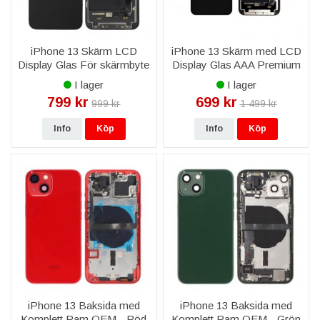
iPhone 13 Skärm LCD
iPhone 13 Skärm med LCD
Display Glas För skärmbyte
Display Glas AAA Premium
- Svart
- Svart
I lager
I lager
799 kr
699 kr
999 kr
1 499 kr
Info
Köp
Info
Köp
iPhone 13 Baksida med
iPhone 13 Baksida med
Komplett Ram OEM - Röd
Komplett Ram OEM - Grön