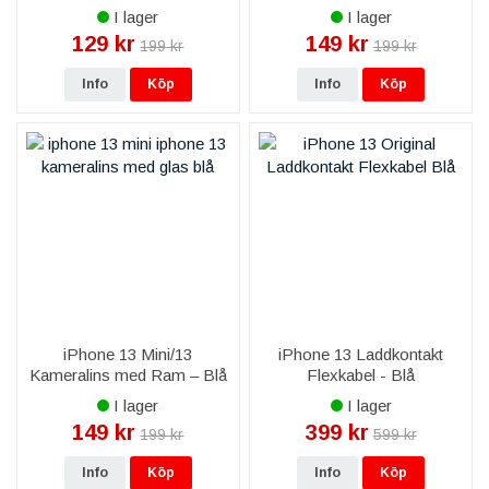
Svart
Silver
I lager
I lager
129 kr
149 kr
199 kr
199 kr
Info
Köp
Info
Köp
iPhone 13 Mini/13
iPhone 13 Laddkontakt
Kameralins med Ram – Blå
Flexkabel - Blå
I lager
I lager
149 kr
399 kr
199 kr
599 kr
Info
Köp
Info
Köp