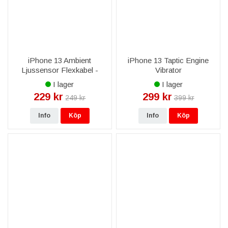
iPhone 13 Ambient
iPhone 13 Taptic Engine
Ljussensor Flexkabel -
Vibrator
Svart
I lager
I lager
229 kr
299 kr
249 kr
399 kr
Info
Köp
Info
Köp