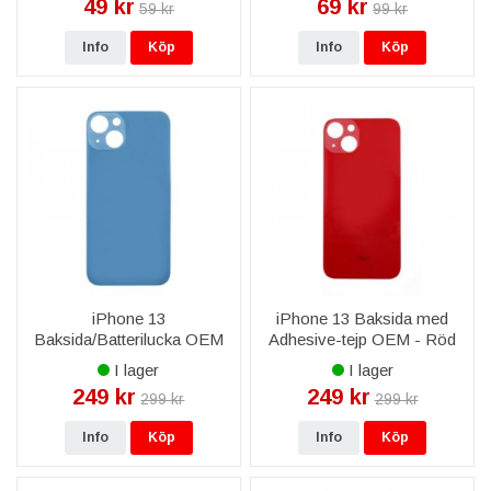
49 kr
69 kr
59 kr
99 kr
Info
Köp
Info
Köp
iPhone 13
iPhone 13 Baksida med
Baksida/Batterilucka OEM
Adhesive-tejp OEM - Röd
Baksida Glas med
I lager
I lager
Självhäftande tejp - Blå
249 kr
249 kr
299 kr
299 kr
Info
Köp
Info
Köp