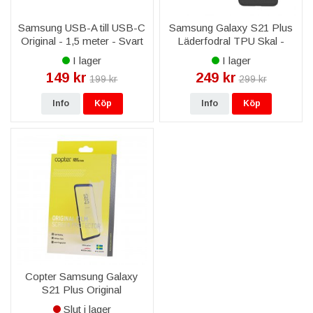
Samsung USB-A till USB-C
Samsung Galaxy S21 Plus
Original - 1,5 meter - Svart
Läderfodral TPU Skal -
Svart
I lager
I lager
149 kr
249 kr
199 kr
299 kr
Info
Köp
Info
Köp
Copter Samsung Galaxy
S21 Plus Original
Skärmskydd
Slut i lager