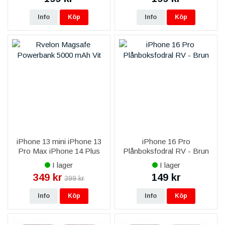
Info
Köp
Info
Köp
iPhone 13 mini iPhone 13
iPhone 16 Pro
Pro Max iPhone 14 Plus
Plånboksfodral RV - Brun
iPhone 14 Pro Max iPhone
I lager
I lager
15 Plus iPhone 15 Pro Max
349 kr
149 kr
399 kr
iPhone 16 Plus iPhone 16
Pro
Info
Köp
Info
Köp