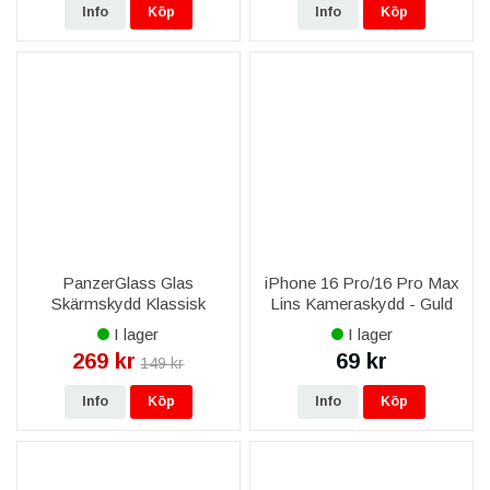
Info
Köp
Info
Köp
PanzerGlass Glas
iPhone 16 Pro/16 Pro Max
Skärmskydd Klassisk
Lins Kameraskydd - Guld
Passform för Apple iPhone
I lager
I lager
16 Pro 6.3"
269 kr
69 kr
149 kr
Info
Köp
Info
Köp