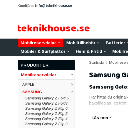
Kundtjänst
info@teknikhouse.se
Mobilreservdelar
Mobiltillbehör
Batterier
Mobiler & Surfplattor
Hem & Fritid
Mobilr
Startsida
Mobilreser
PRODUKTER
Samsung Ga
Mobilreservdelar
APPLE
Samsung Galax
SAMSUNG
Här hittar du original
Samsung Galaxy Z Fold 5
baksideglas, ett trött
Samsung Galaxy Z Fold3
Samsung Galaxy Z Flip 6
Samsung Galaxy Sams
Samsung Galaxy Z Flip 5
Skärmar till Sa
Läs mer
Samsung Galaxy Z Flip 4
Samsung Galaxy Z Flip 3
Skärmen är den vanl