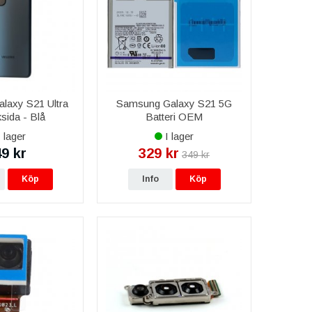
laxy S21 Ultra
Samsung Galaxy S21 5G
sida - Blå
Batteri OEM
 lager
I lager
9 kr
329 kr
349 kr
Köp
Info
Köp