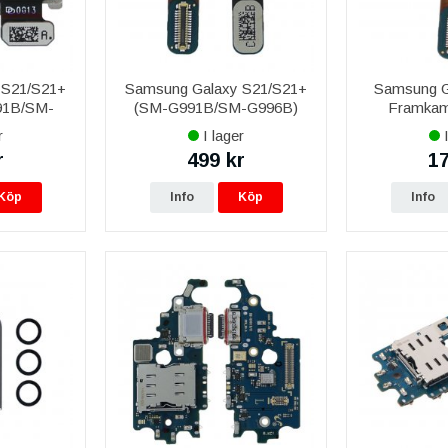
 S21/S21+
Samsung Galaxy S21/S21+
Samsung G
91B/SM-
(SM-G991B/SM-G996B)
Framkame
 Kamera
Framkamera 10MP
r
I lager
I
r
499 kr
17
Köp
Info
Köp
Info