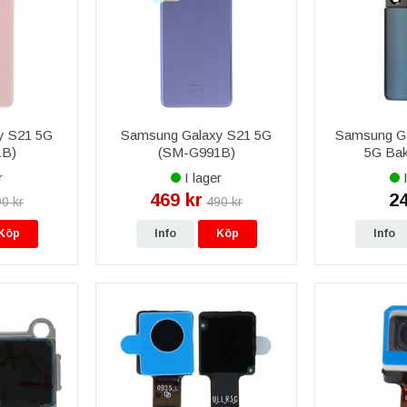
y S21 5G
Samsung Galaxy S21 5G
Samsung Ga
1B)
(SM-G991B)
5G Bak
ka Original
Baksida/Batterilucka Original
r
I lager
I
- Violett
469 kr
24
0 kr
490 kr
Köp
Info
Köp
Info