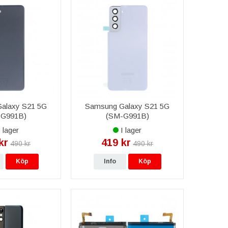
alaxy S21 5G
Samsung Galaxy S21 5G
-G991B)
(SM-G991B)
rilucka Original
Baksida/Batterilucka Original
 lager
I lager
 Grå
- Vit
kr
419 kr
490 kr
490 kr
Köp
Info
Köp