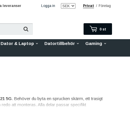
 leveranser
Logga in
Privat
/
Företag
0
st
Dator & Laptop
Datortillbehör
Gaming
21 5G
. Behöver du byta en sprucken skärm, ett trasigt
ch redo att monteras. Alla delar passar specifikt
aranti.
juder vi Original skärm (Service Pack) med