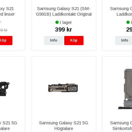
xy S21
Samsung Galaxy S21 (SM-
Samsung G
 linser
G991B) Laddkontakt Original
Laddkon
r
I lager
I
399 kr
29
9 kr
Köp
Info
Köp
Info
y S21 5G
Samsung Galaxy S21 5G
Samsung G
alare
Högtalare
Simkortshå