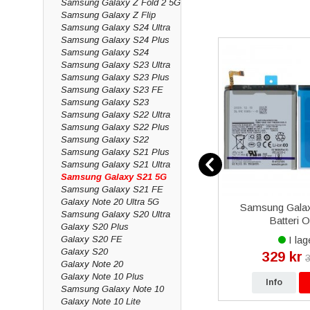
Samsung Galaxy Z Fold 2 5G
AMOLED, äkta färger
Samsung Galaxy Z Flip
Samsung Galaxy S24 Ultra
Baksida, glas & 
Samsung Galaxy S24 Plus
Samsung Galaxy S24
Har baksidan sprucki
Samsung Galaxy S23 Ultra
Galaxy Samsung Galax
Samsung Galaxy S23 Plus
Samsung Galaxy S23 FE
Batteri & smådel
Samsung Galaxy S23
Samsung Galaxy S22 Ultra
Ett
nytt batteri
ger 
Samsung Galaxy S22 Plus
kameraglas, högtalare
Samsung Galaxy S22
Varför köpa res
Samsung Galaxy S21 Plus
Samsung Galaxy S21 Ultra
Samsung Galaxy S21 5G
Vi är grossist med eg
Samsung Galaxy S21 FE
999 kr
, snabb levera
Galaxy Note 20 Ultra 5G
21 (SM-
Samsung Galaxy S21 5G
Samsung Gala
Vanliga frågor 
Samsung Galaxy S20 Ultra
Original
Högtalare
Batteri
Galaxy S20 Plus
Vilka skärmar fin
Galaxy S20 FE
I lager
I lag
Vi lagerför original
Galaxy S20
199 kr
329 kr
3
Galaxy Note 20
Har ni batteri ti
Galaxy Note 10 Plus
p
Info
Köp
Info
Ja, vi har batteri t
Samsung Galaxy Note 10
Galaxy Note 10 Lite
Passar delarna e