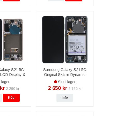
alaxy S21 5G
Samsung Galaxy S21 5G
LCD Display &
Original Skärm Dynamic
inal - Violett
Amoled 2X - Vit
 lager
Slut i lager
kr
2 650 kr
2 290 kr
2 790 kr
Köp
Info