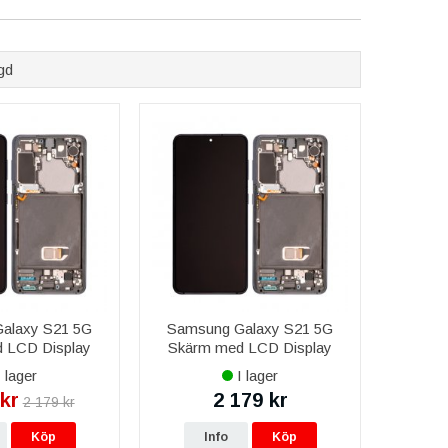
testade före leverans.
gd
sung Galaxy S21 5G.
alaxy S21 5G
Samsung Galaxy S21 5G
 LCD Display
Skärm med LCD Display
nal - Vit
Original - Grå
 lager
I lager
kr
2 179 kr
2 179 kr
Köp
Info
Köp