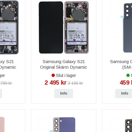
xy S21
Samsung Galaxy S21
Samsung G
 Dynamic
Original Skärm Dynamic
(SM
- Grå
Amoled 2X - Rosa
Baksida/Batte
ger
Slut i lager
I
-
2 495 kr
459 
 790 kr
3 190 kr
Info
Info