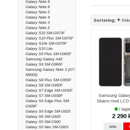
Galaxy Note 9
Alla delar är model
Galaxy Note 8
Galaxy Note 5
Ingår garanti?
Galaxy Note 4
Sortering:
Rek
Ja, livstidsgaranti p
Galaxy Note 3
Galaxy Note 2
Kan ni montera de
Galaxy S10 SM-G973F
Ja, via vår mobilre
Galaxy S10 Plus SM-G975F
Galaxy S10e SM-G970F
Galaxy S10 Lite
Galaxy S9 Plus SM-G965F
Samsung Galaxy A42
Galaxy S9 SM-G960F
Samsung Galaxy Note 3 (GT-
N9005)
Galaxy S8 Plus SM-G955F
Galaxy S8 SM-G950F
Galaxy S7 Edge SM-G935F
Samsung Galax
Galaxy S7 SM-G930F
Skärm med LCD 
Galaxy S6 Edge Plus SM-
Kamera Origina
G928F
I lage
Galaxy S6 Edge SM-G925
2 290 
Galaxy S6 SM-G920
Galaxy S5 SM-G900
Info
Galaxy S5 Neo SM-G903