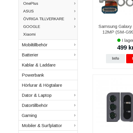
OnePlus
ASUS
ÖVRIGA TILLVERKARE
Samsung Galaxy
GOOGLE
12MP (SM-G9
Xiaomi
G996B) Bakre
I lage
Mobiltillbehör
499 k
Batterier
Info
Kablar & Laddare
Powerbank
Hörlurar & Högtalare
Dator & Laptop
Datortillbehör
Gaming
Mobiler & Surfplattor