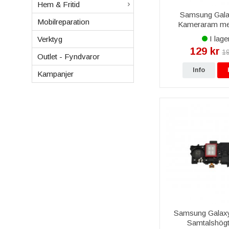
Hem & Fritid
Samsung Gala
Mobilreparation
Kameraram med
I lage
Verktyg
129 kr
19
Outlet - Fyndvaror
Info
Kampanjer
Samsung Galax
Samtalshögt