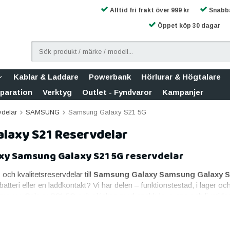
Alltid fri frakt över 999 kr
Snabba
Öppet köp 30 dagar
Kablar & Laddare
Powerbank
Hörlurar & Högtalare
eparation
Verktyg
Outlet - Fyndvaror
Kampanjer
vdelar
SAMSUNG
Samsung Galaxy S21 5G
laxy S21 Reservdelar
y Samsung Galaxy S21 5G reservdelar
- och kvalitetsreservdelar till
Samsung Galaxy Samsung Galaxy S
 batteri eller en laddkontakt? Vi har delen – funktionstestad, i lager o
ung Galaxy S21 5G och skickas med snabb leverans och livstidsg
msung Galaxy Samsung Galaxy S21 5G
igaste reservdelen. Till Samsung Galaxy Samsung Galaxy S21 5G erb