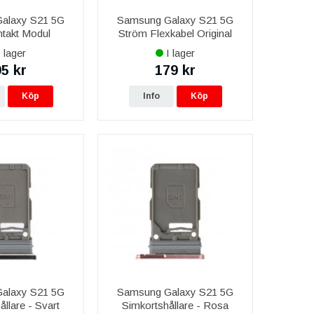
alaxy S21 5G
Samsung Galaxy S21 5G
takt Modul
Ström Flexkabel Original
 lager
I lager
5 kr
179 kr
Köp
Info
Köp
alaxy S21 5G
Samsung Galaxy S21 5G
llare - Svart
Simkortshållare - Rosa