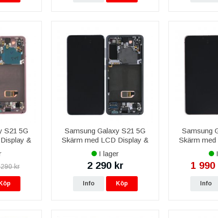
y S21 5G
Samsung Galaxy S21 5G
Samsung G
Display &
Skärm med LCD Display &
Skärm med 
l - Rosa
Kamera Original - Grå
Kamera Orig
r
I lager
I
2 290 kr
1 990 
 290 kr
Köp
Info
Köp
Info