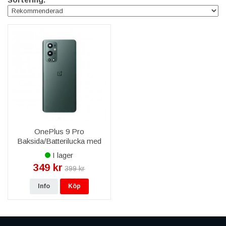
OnePlus 9 Pro
Baksida/Batterilucka med
tejp - Grön
I lager
349 kr
399 kr
Info
Köp