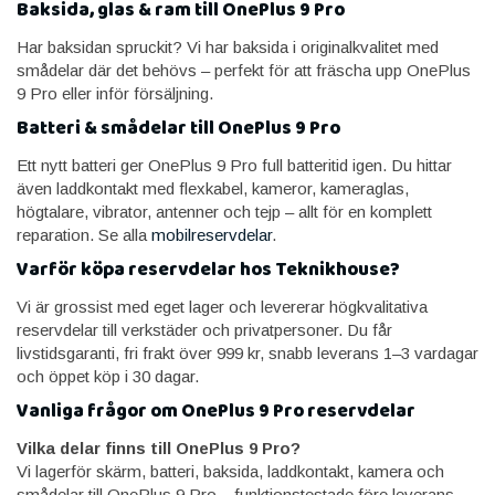
Baksida, glas & ram till OnePlus 9 Pro
Har baksidan spruckit? Vi har baksida i originalkvalitet med
smådelar där det behövs – perfekt för att fräscha upp OnePlus
9 Pro eller inför försäljning.
Batteri & smådelar till OnePlus 9 Pro
Ett nytt batteri ger OnePlus 9 Pro full batteritid igen. Du hittar
även laddkontakt med flexkabel, kameror, kameraglas,
högtalare, vibrator, antenner och tejp – allt för en komplett
reparation. Se alla
mobilreservdelar
.
Varför köpa reservdelar hos Teknikhouse?
Vi är grossist med eget lager och levererar högkvalitativa
reservdelar till verkstäder och privatpersoner. Du får
livstidsgaranti, fri frakt över 999 kr, snabb leverans 1–3 vardagar
och öppet köp i 30 dagar.
Vanliga frågor om OnePlus 9 Pro reservdelar
Vilka delar finns till OnePlus 9 Pro?
Vi lagerför skärm, batteri, baksida, laddkontakt, kamera och
smådelar till OnePlus 9 Pro – funktionstestade före leverans.