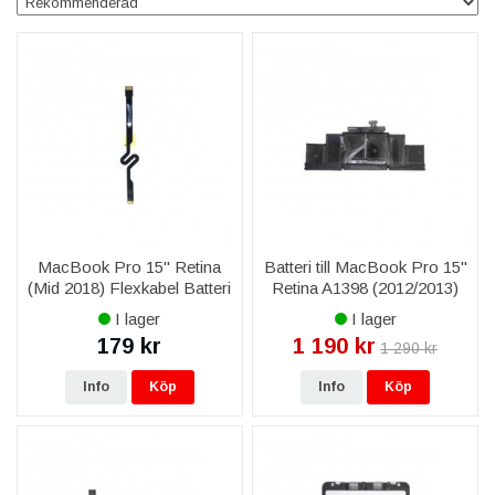
reservdelar, och förläng dess livslängd för att fortsätta prestera
på högsta nivå. Utforska nu och återuppliv din MacBook Pro
med kvalitetsreservdelar som är värda varje investerad krona.
MacBook Pro 15" Retina
Batteri till MacBook Pro 15"
(Mid 2018) Flexkabel Batteri
Retina A1398 (2012/2013)
Dotterkort
I lager
I lager
179 kr
1 190 kr
1 290 kr
Info
Köp
Info
Köp