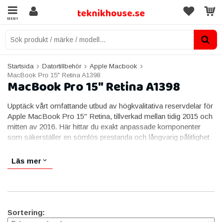
MENY
Startsida
Datortillbehör
Apple Macbook
MacBook Pro 15" Retina A1398
MacBook Pro 15" Retina A1398
Upptäck vårt omfattande utbud av högkvalitativa reservdelar för
Apple MacBook Pro 15" Retina, tillverkad mellan tidig 2015 och
mitten av 2016. Här hittar du exakt anpassade komponenter
som säkerställer en sömlös prestanda och långvarig pålitlighet
för din älskade MacBook Pro.
Läs mer
Från precisionsskärmar och tangentbordsmoduler till batterier
och kraftfulla processoruppdateringar, vår samling erbjuder allt
du behöver för att återställa och förbättra din MacBook Pro-
upplevelse. Alla våra delar är noga utvalda och testade för att
säkerställa kompatibilitet och överlägsen kvalitet.
Sortering:
Ge din MacBook Pro den vård den förtjänar med våra pålitliga