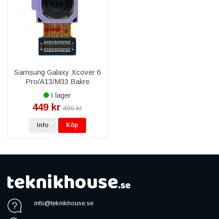
Samsung Galaxy Xcover 6
Pro/A13/M33 Bakre
Kamera 50MP
I lager
449 kr
490 kr
Info
Köp
info@teknikhouse.se