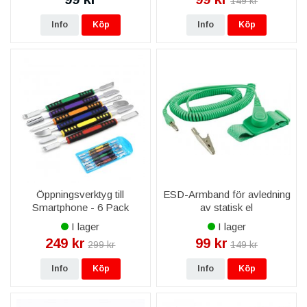
149 kr
Info
Köp
Info
Köp
Öppningsverktyg till
ESD-Armband för avledning
Smartphone - 6 Pack
av statisk el
I lager
I lager
249 kr
99 kr
299 kr
149 kr
Info
Köp
Info
Köp