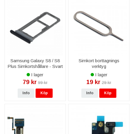
Samsung Galaxy S8 / S8
Simkort borttagnings
Plus Simkortshållare - Svart
verktyg
I lager
I lager
79 kr
19 kr
99 kr
29 kr
Info
Köp
Info
Köp