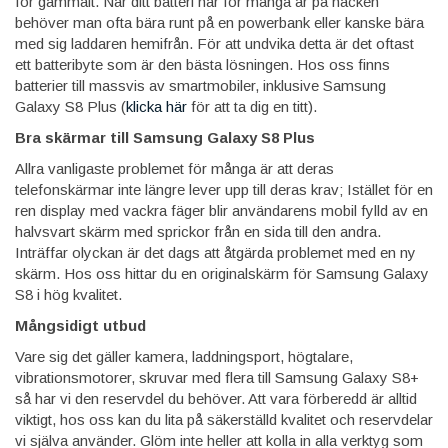
för gammalt. När ditt batteri har för många år på nacken
behöver man ofta bära runt på en powerbank eller kanske bära
med sig laddaren hemifrån. För att undvika detta är det oftast
ett batteribyte som är den bästa lösningen. Hos oss finns
batterier till massvis av smartmobiler, inklusive Samsung
Galaxy S8 Plus (
klicka här
för att ta dig en titt).
Bra skärmar till Samsung Galaxy S8 Plus
Allra vanligaste problemet för många är att deras
telefonskärmar inte längre lever upp till deras krav; Istället för en
ren display med vackra fäger blir användarens mobil fylld av en
halvsvart skärm med sprickor från en sida till den andra.
Inträffar olyckan är det dags att åtgärda problemet med en ny
skärm. Hos oss hittar du en originalskärm för Samsung Galaxy
S8 i hög kvalitet.
Mångsidigt utbud
Vare sig det gäller kamera, laddningsport, högtalare,
vibrationsmotorer, skruvar med flera till Samsung Galaxy S8+
så har vi den reservdel du behöver. Att vara förberedd är alltid
viktigt, hos oss kan du lita på säkerställd kvalitet och reservdelar
vi själva använder. Glöm inte heller att kolla in alla verktyg som