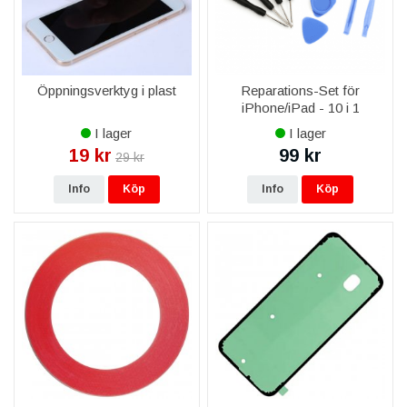
Öppningsverktyg i plast
Reparations-Set för
iPhone/iPad - 10 i 1
I lager
I lager
19 kr
99 kr
29 kr
Info
Köp
Info
Köp