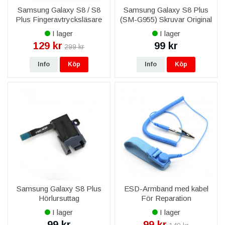
Samsung Galaxy S8 / S8
Samsung Galaxy S8 Plus
Plus Fingeravtrycksläsare
(SM-G955) Skruvar Original
Original - Svart
I lager
I lager
129 kr
99 kr
299 kr
Info
Köp
Info
Köp
Samsung Galaxy S8 Plus
ESD-Armband med kabel
Hörlursuttag
För Reparation
I lager
I lager
99 kr
99 kr