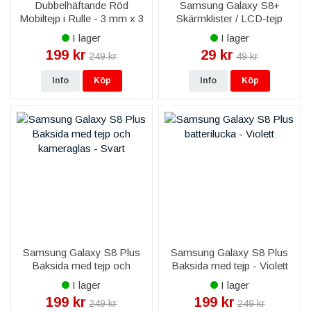
Dubbelhäftande Röd
Samsung Galaxy S8+
Mobiltejp i Rulle - 3 mm x 3
Skärmklister / LCD-tejp
M
I lager
I lager
199 kr
29 kr
249 kr
49 kr
Info
Köp
Info
Köp
Samsung Galaxy S8 Plus
Samsung Galaxy S8 Plus
Baksida med tejp och
Baksida med tejp - Violett
kameraglas - Svart
I lager
I lager
199 kr
199 kr
249 kr
249 kr