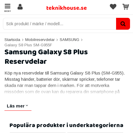
MENY
Startsida
Mobilreservdelar
SAMSUNG
Galaxy S8 Plus SM-G955F
Samsung Galaxy S8 Plus
Reservdelar
Köp nya reservdelar till Samsung Galaxy S8 Plus (SM-G955).
Misstag händer, batterier dör, skärmar spricker, telefoner tar
skada när man tappar dem i marken. För att motverka
missöden som de ovan kan du reparera din smartphone på
egen hand.
Läs mer
Hos oss hittar du originalreservdelar och tredjepartstillverkade
reservdelar, det som passar dig bäst beror på budget och
behov. Alla reservdelar håller hög kvalitet för att nå upp till de
Populära produkter i underkategorierna
krav vi själva har på delar vi installerar i våra mobiltelefoner.
Huruvida du är proffs eller amatör spelar ingen roll, är du