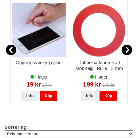
osäker kan du höra av dig till oss så hjälper vi dig hitta det du
behöver. En personlig touch hjälper i många sammanhang.
Öppningsverktyg i plast
Dubbelhäftande Röd
Mobiltejp i Rulle - 3 mm
x 3 M
I lager
I lager
19 kr
199 kr
29 kr
249 kr
Info
Köp
Info
Köp
Sortering: