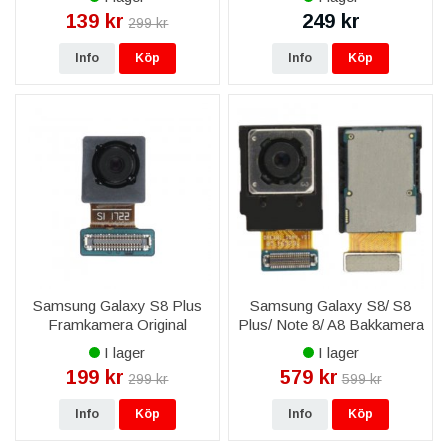
139 kr
249 kr
299 kr
Info
Köp
Info
Köp
Samsung Galaxy S8 Plus
Samsung Galaxy S8/ S8
Framkamera Original
Plus/ Note 8/ A8 Bakkamera
Reservdel
Original (SM-G955)
I lager
I lager
199 kr
579 kr
299 kr
599 kr
Info
Köp
Info
Köp