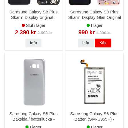
Samsung Galaxy S8 Plus
Samsung Galaxy S8 Plus
Skärm Display original -
Skärm Display Glas Original
Svart
- Rosa/Guld
Slut i lager
I lager
2 390 kr
990 kr
2 699 kr
1 990 kr
Info
Info
Köp
Samsung Galaxy S8 Plus
Samsung Galaxy S8 Plus
Baksida / batterilucka -
Batteri (SM-G955F) -
Silver
Original
I lager
I lager