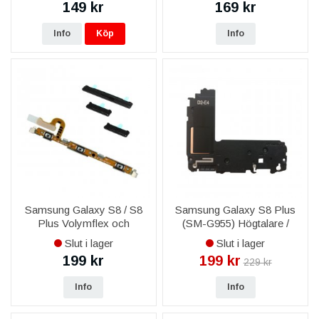
149 kr
169 kr
Info
Köp
Info
Samsung Galaxy S8 / S8
Samsung Galaxy S8 Plus
Plus Volymflex och
(SM-G955) Högtalare /
Knappar Original - Svart
Loud Speaker Original
Slut i lager
Slut i lager
199 kr
199 kr
229 kr
Info
Info