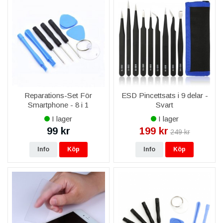
Reparations-Set För
ESD Pincettsats i 9 delar -
Smartphone - 8 i 1
Svart
I lager
I lager
99 kr
199 kr
249 kr
Info
Köp
Info
Köp