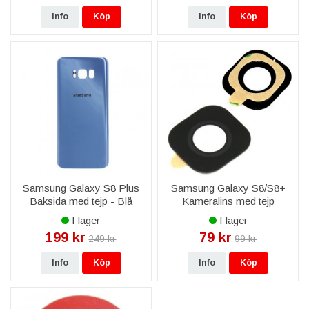
Info
Köp
Info
Köp
Samsung Galaxy S8 Plus
Samsung Galaxy S8/S8+
Baksida med tejp - Blå
Kameralins med tejp
I lager
I lager
199 kr
79 kr
249 kr
99 kr
Info
Köp
Info
Köp