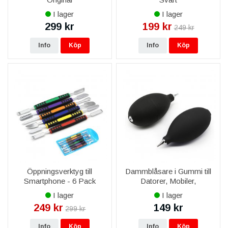
I lager
I lager
299 kr
199 kr
249 kr
Info
Köp
Info
Köp
Öppningsverktyg till
Dammblåsare i Gummi till
Smartphone - 6 Pack
Datorer, Mobiler,
Kameralins
I lager
I lager
249 kr
149 kr
299 kr
Info
Köp
Info
Köp