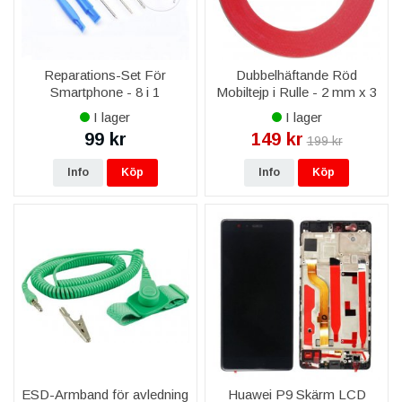
Reparations-Set För
Dubbelhäftande Röd
Smartphone - 8 i 1
Mobiltejp i Rulle - 2 mm x 3
M
I lager
I lager
99 kr
149 kr
199 kr
Info
Köp
Info
Köp
ESD-Armband för avledning
Huawei P9 Skärm LCD