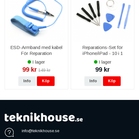
ESD-Armband med kabel
Reparations-Set för
För Reparation
iPhone/iPad - 10 i 1
I lager
I lager
99 kr
99 kr
149 kr
Info
Köp
Info
Köp
info@teknikhouse.se