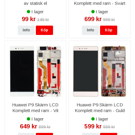
av statisk el
Komplett med ram - Svart
I lager
I lager
99 kr
699 kr
149 kr
999 kr
Info
Köp
Info
Köp
Huawei P9 Skärm LCD
Huawei P9 Skärm LCD
Komplett med ram - Vit
Komplett med ram - Guld
I lager
I lager
649 kr
599 kr
899 kr
999 kr