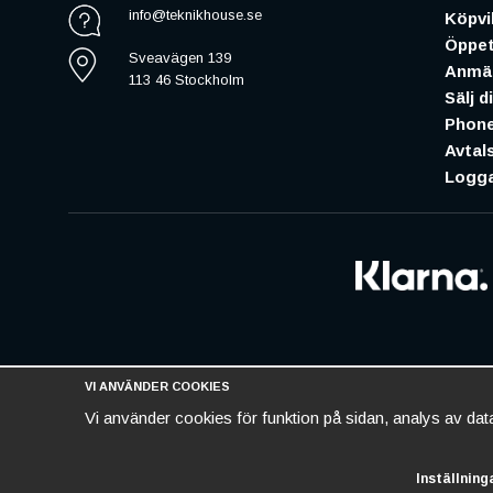
info@teknikhouse.se
Köpvil
Öppet
Sveavägen 139
Anmäl
113 46 Stockholm
Sälj d
Phone
Avtal
Logga
VI ANVÄNDER COOKIES
Vi använder cookies för funktion på sidan, analys av da
Inställning