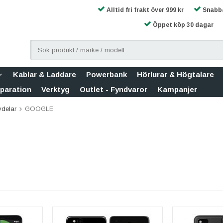
Alltid fri frakt över 999 kr
Snabba
Öppet köp 30 dagar
Kablar & Laddare
Powerbank
Hörlurar & Högtalare
eparation
Verktyg
Outlet - Fyndvaror
Kampanjer
vdelar
GOOGLE