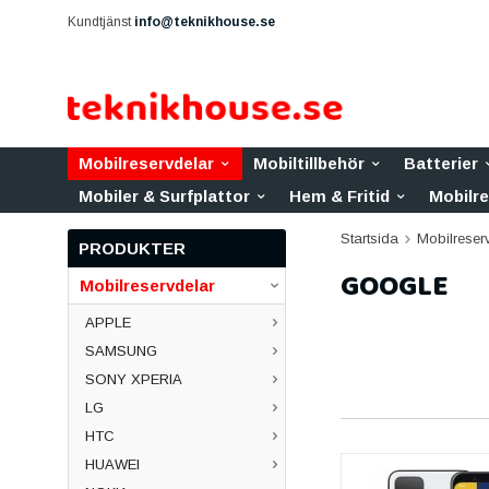
Kundtjänst
info@teknikhouse.se
Mobilreservdelar
Mobiltillbehör
Batterier
Mobiler & Surfplattor
Hem & Fritid
Mobilr
Startsida
Mobilreser
PRODUKTER
GOOGLE
Mobilreservdelar
APPLE
SAMSUNG
SONY XPERIA
LG
HTC
HUAWEI