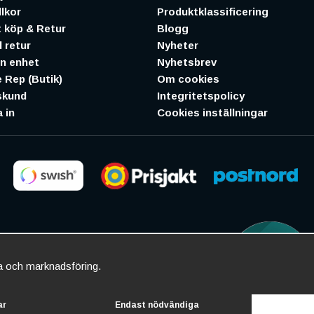
lkor
Produktklassificering
 köp & Retur
Blogg
 retur
Nyheter
in enhet
Nyhetsbrev
 Rep (Butik)
Om cookies
skund
Integritetspolicy
 in
Cookies inställningar
ta och marknadsföring.
ar
Endast nödvändiga