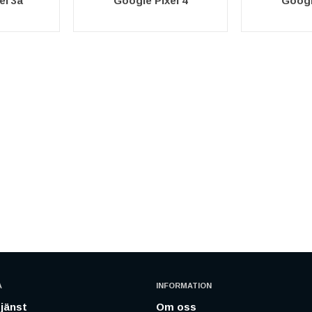
el 3a
Google Pixel 4
Googl
A
INFORMATION
jänst
Om oss