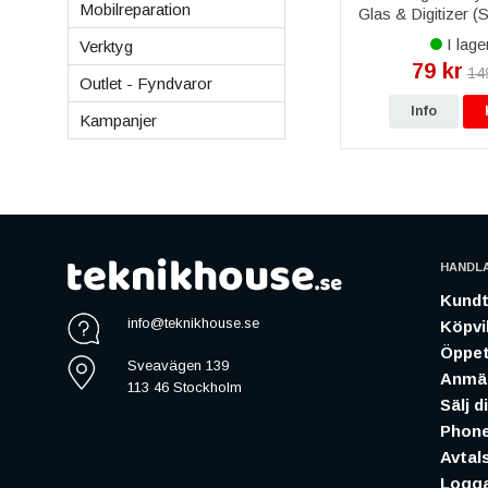
Mobilreparation
Glas & Digitizer 
Vit
I lage
Verktyg
79 kr
14
Outlet - Fyndvaror
Info
Kampanjer
HANDL
Kundt
info@teknikhouse.se
Köpvil
Öppet
Sveavägen 139
Anmäl
113 46 Stockholm
Sälj d
Phone
Avtal
Logga