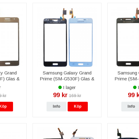
y Grand
Samsung Galaxy Grand
Samsung 
F) Glas &
Prime (SM-G530F) Glas &
Prime (SM-
Guld
Digitizer - Vit
Digitize
r
I lager
I
99 kr
99 
9 kr
169 kr
Köp
Info
Köp
Info