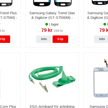
Trend Plus
Samsung Galaxy Trend Glas
Samsung Gal
GT-S7580) -
& Digitizer (GT-S7560M) -
& Digitizer (
Svart
r
I lager
I
79 kr
79 
9 kr
199 kr
Köp
Info
Köp
Info
Core Plus
ESD-Armband för avledning
Samsung G