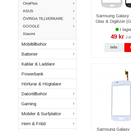
OnePlus
ASUS
Samsung Galaxy 
ÖVRIGA TILLVERKARE
Glas & Digitizer (
GOOGLE
Vit
I lage
Xiaomi
49 kr
24
Mobiltillbehör
Info
Batterier
Kablar & Laddare
Powerbank
Hörlurar & Högtalare
Datortillbehör
Gaming
Mobiler & Surfplattor
Hem & Fritid
Samsung Galaxy 