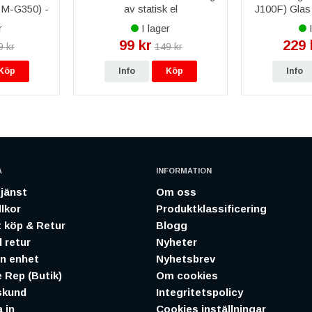
(SM-G350) -
av statisk el
J100F) Glas &
r
I lager
I
99 kr
229 
9 kr
149 kr
Köp
Info
Köp
Info
A
INFORMATION
jänst
Om oss
lkor
Produktklassificering
 köp & Retur
Blogg
 retur
Nyheter
in enhet
Nyhetsbrev
 Rep (Butik)
Om cookies
skund
Integritetspolicy
 in
Cookies inställningar