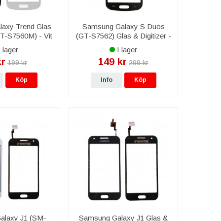
axy Trend Glas
Samsung Galaxy S Duos
GT-S7560M) - Vit
(GT-S7562) Glas & Digitizer -
Svart
 lager
I lager
kr
149 kr
199 kr
299 kr
Köp
Info
Köp
alaxy J1 (SM-
Samsung Galaxy J1 Glas &