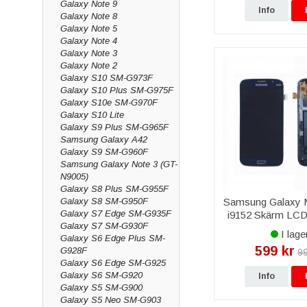
Galaxy Note 9
Info
Alla delar är modell
Galaxy Note 8
Galaxy Note 5
Ingår garanti?
Galaxy Note 4
Ja, livstidsgaranti p
Galaxy Note 3
Galaxy Note 2
Kan ni montera de
Galaxy S10 SM-G973F
Ja, via vår mobilrep
Galaxy S10 Plus SM-G975F
Galaxy S10e SM-G970F
Galaxy S10 Lite
Galaxy S9 Plus SM-G965F
Samsung Galaxy A42
Galaxy S9 SM-G960F
Samsung Galaxy Note 3 (GT-
N9005)
Galaxy S8 Plus SM-G955F
Samsung Galaxy 
Galaxy S8 SM-G950F
Galaxy S7 Edge SM-G935F
i9152 Skärm LCD
Galaxy S7 SM-G930F
Original - S
I lage
Galaxy S6 Edge Plus SM-
599 kr
G928F
99
Galaxy S6 Edge SM-G925
Galaxy S6 SM-G920
Info
Galaxy S5 SM-G900
Galaxy S5 Neo SM-G903