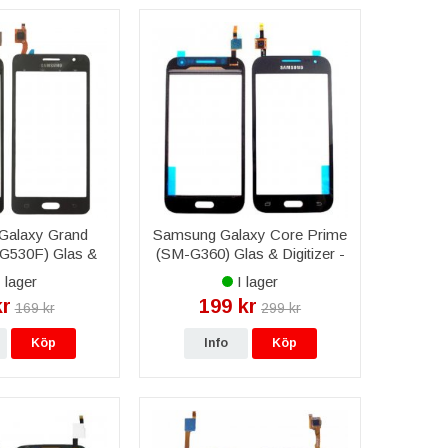
Galaxy Grand
Samsung Galaxy Core Prime
G530F) Glas &
(SM-G360) Glas & Digitizer -
r - Mörkgrå
Svart
 lager
I lager
kr
199 kr
169 kr
299 kr
Köp
Info
Köp