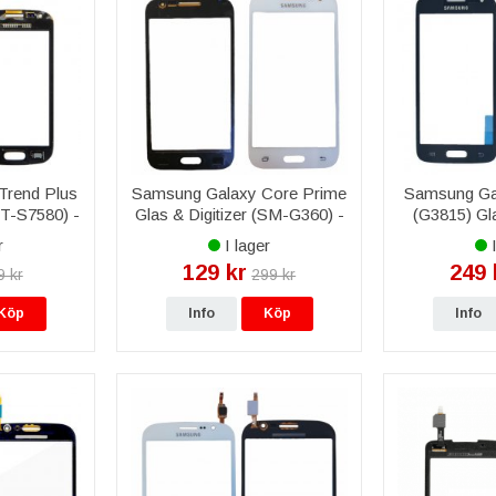
Trend Plus
Samsung Galaxy Core Prime
Samsung Ga
GT-S7580) -
Glas & Digitizer (SM-G360) -
(G3815) Gla
Vit
S
r
I lager
I
129 kr
249 
9 kr
299 kr
Köp
Info
Köp
Info