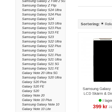
Samsung Galaxy Z Fold 2 5G
skärm funktionstesta
Samsung Galaxy Z Flip
Samsung Galaxy S24 Ultra
Baksida, glas & 
Samsung Galaxy S24 Plus
Samsung Galaxy S24
Har baksidan sprucki
Samsung Galaxy S23 Ultra
Sortering:
Rek
Galaxy Övriga eller i
Samsung Galaxy S23 Plus
Samsung Galaxy S23 FE
Batteri & smådel
Samsung Galaxy S23
Samsung Galaxy S22 Ultra
Ett
nytt batteri
ger 
Samsung Galaxy S22 Plus
vibrator, antenner och
Samsung Galaxy S22
Varför köpa res
Samsung Galaxy S21 Plus
Samsung Galaxy S21 Ultra
Samsung Galaxy S21 5G
Vi är grossist med eg
Samsung Galaxy S21 FE
999 kr
, snabb levera
Galaxy Note 20 Ultra 5G
Vanliga frågor 
Samsung Galaxy S20 Ultra
Galaxy S20 Plus
Vilka skärmar finn
Galaxy S20 FE
Samsung Galaxy 
Vi lagerför skärm i o
Galaxy S20
LCD Skärm & Dis
Galaxy Note 20
(G3815
Har ni batteri til
Galaxy Note 10 Plus
I lage
Ja, vi har batteri ti
Samsung Galaxy Note 10
399 kr
79
Galaxy Note 10 Lite
Passar delarna e