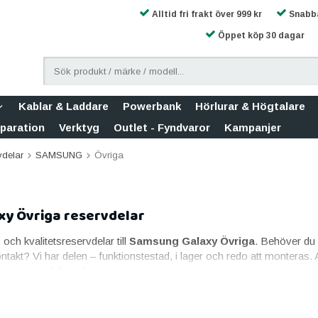
Alltid fri frakt över 999 kr
Snabba
Öppet köp 30 dagar
Kablar & Laddare
Powerbank
Hörlurar & Högtalare
eparation
Verktyg
Outlet - Fyndvaror
Kampanjer
vdelar
SAMSUNG
Övriga
y Övriga reservdelar
- och kvalitetsreservdelar till
Samsung Galaxy Övriga
. Behöver du b
kontakt? Vi har delen – funktionstestad, i lager och redo att montera
verans och livstidsgaranti.
sung Galaxy Övriga
aste reservdelen. Till Samsung Galaxy Övriga erbjuder vi skärm i orig