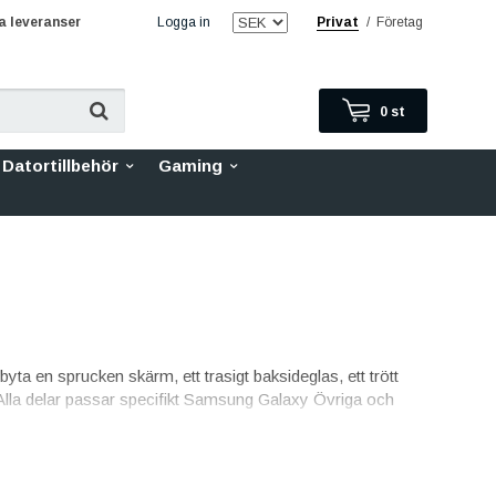
 leveranser
Logga in
Privat
/
Företag
0
st
Datortillbehör
Gaming
yta en sprucken skärm, ett trasigt baksideglas, ett trött
s. Alla delar passar specifikt Samsung Galaxy Övriga och
inalkvalitet med skarp bild och pålitlig touch. Varje