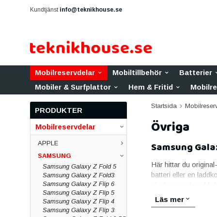
Kundtjänst
info@teknikhouse.se
Mobilreservdelar
Mobiltillbehör
Batterier
Mobiler & Surfplattor
Hem & Fritid
Mobilr
Startsida
Mobilreser
PRODUKTER
Övriga
Mobilreservdelar
APPLE
Samsung Galax
SAMSUNG
Här hittar du original
Samsung Galaxy Z Fold 5
batteri eller en ladd
Samsung Galaxy Z Fold3
Samsung Galaxy Z Flip 6
skickas med snabb le
Samsung Galaxy Z Flip 5
Skärmar till Sam
Läs mer
Samsung Galaxy Z Flip 4
Samsung Galaxy Z Flip 3
Skärmen är den vanlig