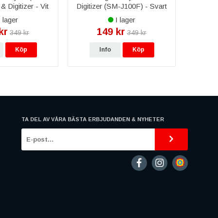
 Digitizer - Vit
Digitizer (SM-J100F) - Svart
 lager
I lager
kr
149 kr
349 kr
349 kr
Köp
Info
Köp
TA DEL AV VÅRA BÄSTA ERBJUDANDEN & NYHETER