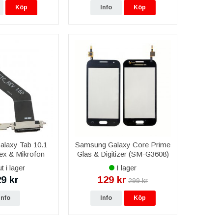
Köp
Info
Köp
ans.
.
laxy Tab 10.1
Samsung Galaxy Core Prime
ex & Mikrofon
Glas & Digitizer (SM-G3608)
- Svart
t i lager
I lager
9 kr
129 kr
299 kr
Info
Info
Köp