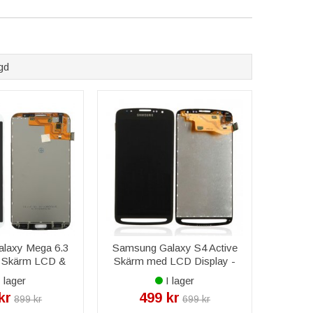
rätt färg – perfekt för att fräscha upp Samsung
gd
kt med flexkabel, kameror, kameraglas, högtalare,
privatpersoner. Du får
livstidsgaranti
,
fri frakt över
elar
.
laxy Mega 6.3
Samsung Galaxy S4 Active
5 Skärm LCD &
Skärm med LCD Display -
riginal - Vit
Grå
 lager
I lager
kr
499 kr
899 kr
699 kr