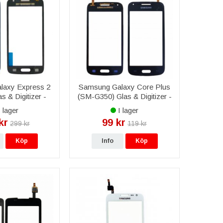
laxy Express 2
Samsung Galaxy Core Plus
s & Digitizer -
(SM-G350) Glas & Digitizer -
vart
Svart
 lager
I lager
kr
99 kr
299 kr
119 kr
Köp
Info
Köp