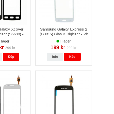
alaxy Xcover
Samsung Galaxy Express 2
tizer (S5690) -
(G3815) Glas & Digitizer - Vit
vart
 lager
I lager
kr
199 kr
299 kr
299 kr
Köp
Info
Köp