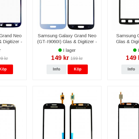
Grand Neo
Samsung Galaxy Grand Neo
Samsung G
 Digitizer -
(GT-I9060I) Glas & Digitizer -
Glas & Digi
Vit
S
r
I lager
I
149 kr
149 
9 kr
199 kr
Köp
Info
Köp
Info