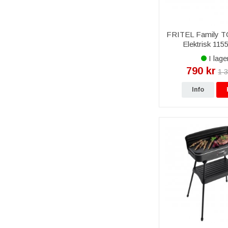
FRITEL Family TG
Elektrisk 115
I lage
790 kr
1 3
Info