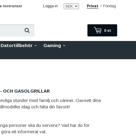
 leveranser
Logga in
Privat
/
Företag
0
st
Datortillbehör
Gaming
S- OCH GASOLGRILLAR
 trevliga stunder med familj och vänner. Oavsett dina
lmodeller idag och hitta din favorit!
r många personer ska du servera? Vad har du för
öra ett informerat val.