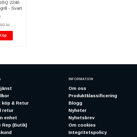
 BBQ 2246
rill - Svart
r
90 kr
Köp
A
INFORMATION
jänst
Om oss
lkor
Produktklassificering
 köp & Retur
Blogg
 retur
Nyheter
in enhet
Nyhetsbrev
 Rep (Butik)
Om cookies
skund
Integritetspolicy