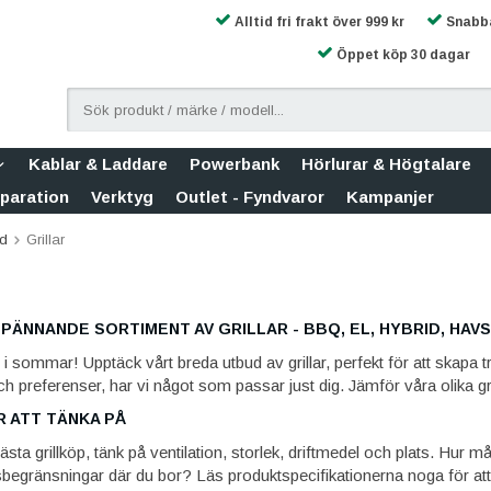
Alltid fri frakt över 999 kr
Snabba
Öppet köp 30 dagar
Kablar & Laddare
Powerbank
Hörlurar & Högtalare
eparation
Verktyg
Outlet - Fyndvaror
Kampanjer
id
Grillar
PÄNNANDE SORTIMENT AV GRILLAR - BBQ, EL, HYBRID, HAV
ill i sommar! Upptäck vårt breda utbud av grillar, perfekt för att skapa
preferenser, har vi något som passar just dig. Jämför våra olika gril
R ATT TÄNKA PÅ
nästa grillköp, tänk på ventilation, storlek, driftmedel och plats. Hu
gränsningar där du bor? Läs produktspecifikationerna noga för att g