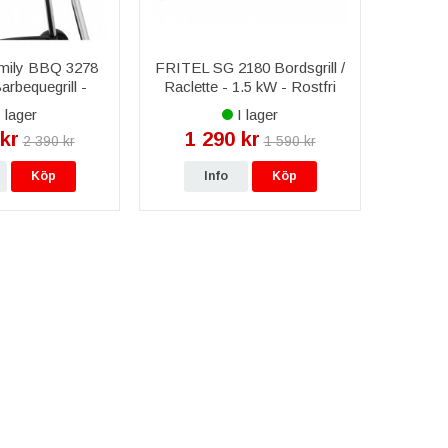
mily BBQ 3278
FRITEL SG 2180 Bordsgrill /
arbequegrill -
Raclette - 1.5 kW - Rostfri
/Svart
stålkrom/svart
 lager
I lager
kr
1 290 kr
2 390 kr
1 590 kr
Köp
Info
Köp