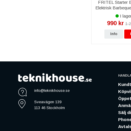
FRITEL Starter
Elektrisk Barbequeg
I lage
990 kr
1 2
Info
HANDL
Kundt
info@teknikhouse.se
Köpvil
Öppet
Sveavägen 139
Anmäl
113 46 Stockholm
Sälj d
Phone
Avtal