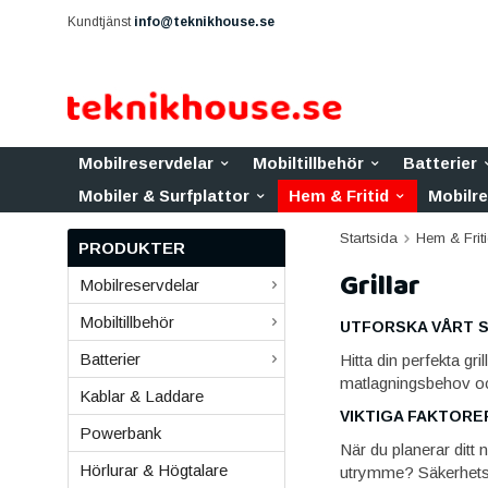
Kundtjänst
info@teknikhouse.se
Mobilreservdelar
Mobiltillbehör
Batterier
Mobiler & Surfplattor
Hem & Fritid
Mobilr
Startsida
Hem & Frit
PRODUKTER
Grillar
Mobilreservdelar
Mobiltillbehör
UTFORSKA VÅRT S
Batterier
Hitta din perfekta gr
matlagningsbehov och 
Kablar & Laddare
VIKTIGA FAKTORE
Powerbank
När du planerar ditt 
Hörlurar & Högtalare
utrymme? Säkerhetsbe