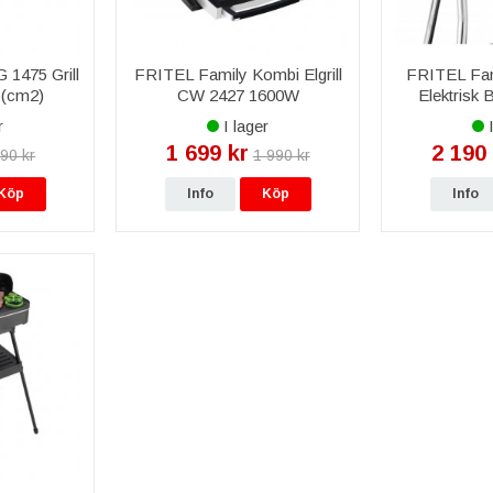
 1475 Grill
FRITEL Family Kombi Elgrill
FRITEL Fa
5(cm2)
CW 2427 1600W
Elektrisk B
Röd
r
I lager
I
1 699 kr
2 190 
90 kr
1 990 kr
Köp
Info
Köp
Info