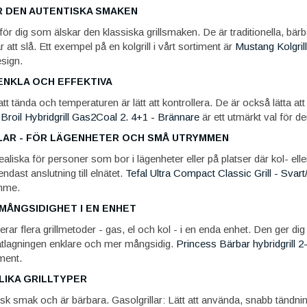
R DEN AUTENTISKA SMAKEN
a för dig som älskar den klassiska grillsmaken. De är traditionella, bär
 att slå. Ett exempel på en kolgrill i vårt sortiment är
Mustang Kolgri
esign.
ENKLA OCH EFFEKTIVA
att tända och temperaturen är lätt att kontrollera. De är också lätta att
Broil Hybridgrill Gas2Coal 2. 4+1 - Brännare
är ett utmärkt val för de
LAR - FÖR LÄGENHETER OCH SMÅ UTRYMMEN
idealiska för personer som bor i lägenheter eller på platser där kol- eller
ndast anslutning till elnätet.
Tefal Ultra Compact Classic Grill - Svart
mme.
 MÅNGSIDIGHET I EN ENHET
erar flera grillmetoder - gas, el och kol - i en enda enhet. Den ger dig 
matlagningen enklare och mer mångsidig.
Princess Bärbar hybridgrill 2-i
iment.
LIKA GRILLTYPER
tisk smak och är bärbara. Gasolgrillar: Lätt att använda, snabb tändning