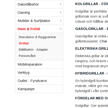
KOLGRILLAR - FÖ
Datortillbehör
Kolgrillar är perfekt
Gaming
grillsmak som är svår
Mobiler & Surfplattor
robust och hållbar d
Hem & Fritid
GASOLGRILLAR - 
Gasolgrillar är enkla 
Resväskor & Ryggsäckar
grillentusiaster.
Char 
Grillar
ELEKTRISKA GRIL
Biltillbehör - Adapter
Elektriska grillar är 
Personvård
rengöra, och kräver e
Mobilreparation
med begränsat utry
Verktyg
HYBRIDGRILLAR -
Outlet - Fyndvaror
En hybridgrill kombin
maträtt, vilket gör 
Kampanjer
hybridgrill i vårt sort
FÖRDELAR MED O
Kolgrillar: Ger auten