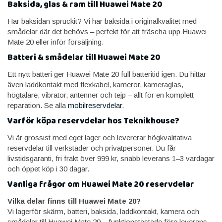
Baksida, glas & ram till Huawei Mate 20
Har baksidan spruckit? Vi har baksida i originalkvalitet med
smådelar där det behövs – perfekt för att fräscha upp Huawei
Mate 20 eller inför försäljning.
Batteri & smådelar till Huawei Mate 20
Ett nytt batteri ger Huawei Mate 20 full batteritid igen. Du hittar
även laddkontakt med flexkabel, kameror, kameraglas,
högtalare, vibrator, antenner och tejp – allt för en komplett
reparation. Se alla
mobilreservdelar
.
Varför köpa reservdelar hos Teknikhouse?
Vi är grossist med eget lager och levererar högkvalitativa
reservdelar till verkstäder och privatpersoner. Du får
livstidsgaranti, fri frakt över 999 kr, snabb leverans 1–3 vardagar
och öppet köp i 30 dagar.
Vanliga frågor om Huawei Mate 20 reservdelar
Vilka delar finns till Huawei Mate 20?
Vi lagerför skärm, batteri, baksida, laddkontakt, kamera och
smådelar till Huawei Mate 20 – funktionstestade före leverans.