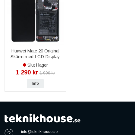
Huawei Mate 20 Original
Skärm med LCD Display
och Batteri - Svart
Slut i lager
1 290 kr
1 990 kr
Info
info@teknikhouse.se