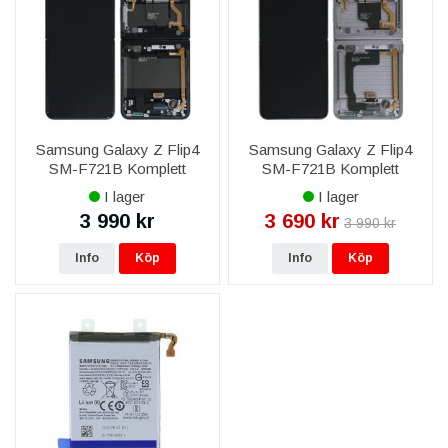
Samsung Galaxy Z Flip4
Samsung Galaxy Z Flip4
SM-F721B Komplett
SM-F721B Komplett
Display med Ram Original -
Display med Ram Original -
I lager
I lager
Blå
Vit
3 990 kr
3 690 kr
3 990 kr
Info
Köp
Info
Köp