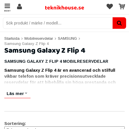
MENY
Startsida
Mobilreservdelar
SAMSUNG
Samsung Galaxy Z Flip 4
Samsung Galaxy Z Flip 4
SAMSUNG GALAXY Z FLIP 4 MOBILRESERVDELAR
Samsung Galaxy Z Flip 4 är en avancerad och stilfull
vikbar telefon som kräver precisionsutvecklade
reservdelar för att bibehålla sin höga prestanda och
unika design.
Läs mer
Vår kategori för Galaxy Z Flip 4 mobilreservdelar erbjuder ett
komplett sortiment av högkvalitativa komponenter för att
förlänga livslängden och förbättra funktionaliteten på din enhet.
Här finner du originaldelar och kompatibla tredjepartsprodukter,
Sortering:
noggrant utvalda för att möta Samsungs höga