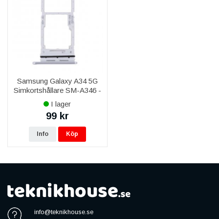
Samsung Galaxy A34 5G
Simkortshållare SM-A346 -
Silver
I lager
99 kr
Info
Köp
info@teknikhouse.se