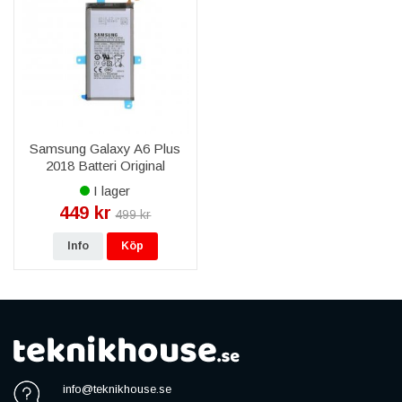
Samsung Galaxy A6 Plus
2018 Batteri Original
(Original Service Pack)
I lager
449 kr
499 kr
Info
Köp
info@teknikhouse.se