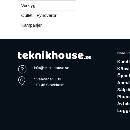
Verktyg
Outlet - Fyndvaror
Kampanjer
HANDL
Kundt
info@teknikhouse.se
Köpvil
Öppet
Sveavägen 139
Anmäl
113 46 Stockholm
Sälj d
Phone
Avtal
Logga