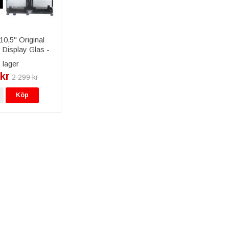
10,5" Original
Display Glas -
Vit
 lager
kr
2 299 kr
Köp