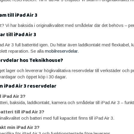
m till iPad Air 3
? Vi har baksida i originalkvalitet med smådelar där det behövs – perfe
r till iPad Air 3
iPad Air 3 full batteritid igen. Du hittar även laddkontakt med flexkabe
plett reparation. Se alla
mobilreservdelar
.
ervdelar hos Teknikhouse?
t lager och levererar högkvalitativa reservdelar till verkstäder och pri
ardagar och öppet köp i 30 dagar.
m iPad Air 3 reservdelar
ll iPad Air 3?
tteri, baksida, laddkontakt, kamera och smådelar till iPad Air 3 – funk
tteri till iPad Air 3?
nalkvalitet och batteri med full kapacitet finns till iPad Air 3.
kt min iPad Air 3?
pecifika för iPad Air 3 och funktionstestade före leverans.