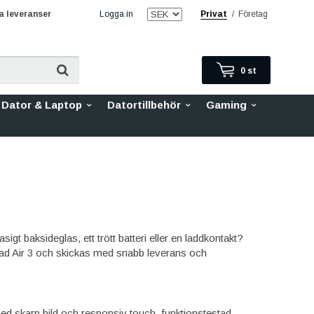
 leveranser
Logga in
Privat
/
Företag
0
st
Dator & Laptop
Datortillbehör
Gaming
igt baksideglas, ett trött batteri eller en laddkontakt?
 iPad Air 3 och skickas med snabb leverans och
 med skarp bild och responsiv touch, funktionstestad