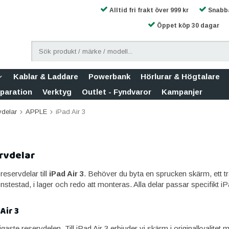
Alltid fri frakt över 999 kr
Snabba
Öppet köp 30 dagar
Kablar & Laddare
Powerbank
Hörlurar & Högtalare
eparation
Verktyg
Outlet - Fyndvaror
Kampanjer
vdelar
APPLE
iPad Air 3
ervdelar
sreservdelar till
iPad Air 3
. Behöver du byta en sprucken skärm, ett tras
onstestad, i lager och redo att monteras. Alla delar passar specifikt
Air 3
aste reservdelen. Till iPad Air 3 erbjuder vi skärm i originalkvalitet