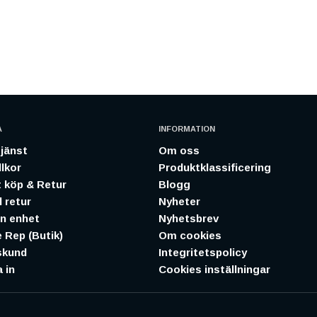
A
INFORMATION
jänst
Om oss
lkor
Produktklassificering
 köp & Retur
Blogg
 retur
Nyheter
in enhet
Nyhetsbrev
 Rep (Butik)
Om cookies
skund
Integritetspolicy
 in
Cookies inställningar