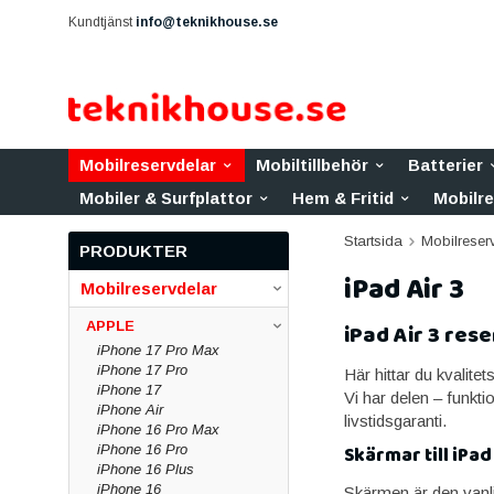
Kundtjänst
info@teknikhouse.se
Mobilreservdelar
Mobiltillbehör
Batterier
Mobiler & Surfplattor
Hem & Fritid
Mobilr
Startsida
Mobilreser
PRODUKTER
iPad Air 3
Mobilreservdelar
APPLE
iPad Air 3 res
iPhone 17 Pro Max
iPhone 17 Pro
Här hittar du kvalitet
iPhone 17
Vi har delen – funkti
iPhone Air
livstidsgaranti.
iPhone 16 Pro Max
iPhone 16 Pro
Skärmar till iPad 
iPhone 16 Plus
iPhone 16
Skärmen är den vanlig