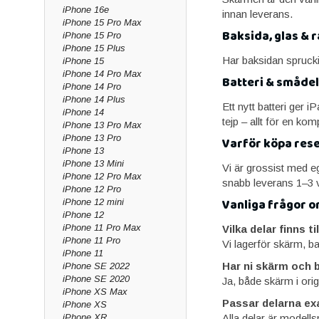
iPhone 16e
innan leverans.
iPhone 15 Pro Max
Baksida, glas & ra
iPhone 15 Pro
iPhone 15 Plus
Har baksidan spruckit
iPhone 15
iPhone 14 Pro Max
Batteri & smådela
iPhone 14 Pro
iPhone 14 Plus
Ett nytt batteri ger 
iPhone 14
tejp – allt för en kom
iPhone 13 Pro Max
iPhone 13 Pro
Varför köpa res
iPhone 13
iPhone 13 Mini
Vi är grossist med ege
iPhone 12 Pro Max
snabb leverans 1–3 v
iPhone 12 Pro
Vanliga frågor o
iPhone 12 mini
iPhone 12
iPhone 11 Pro Max
Vilka delar finns ti
iPhone 11 Pro
Vi lagerför skärm, ba
iPhone 11
Har ni skärm och ba
iPhone SE 2022
iPhone SE 2020
Ja, både skärm i origi
iPhone XS Max
Passar delarna exa
iPhone XS
iPhone XR
Alla delar är modells