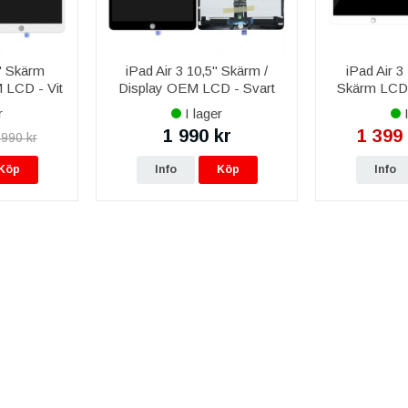
5" Skärm
iPad Air 3 10,5" Skärm /
iPad Air 3 
 LCD - Vit
Display OEM LCD - Svart
Skärm LCD 
r
I lager
I
1 990 kr
1 399 
 990 kr
Köp
Info
Köp
Info