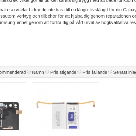
etskrav, vilket gör att du kan känna dig trygg med att både funktion 
alreservdelar bidrar du inte bara till en längre livslängd för din Galax
essutom verktyg och tillbehör för att hjälpa dig genom reparationen o
msung-enhet genom att förlita dig på vårt urval av högkvalitativa re
ommenderad
Namn
Pris stigande
Pris fallande
Senast inla