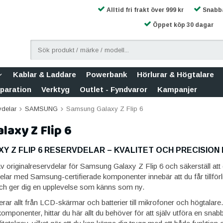
Alltid fri frakt över 999 kr
Snabba
Öppet köp 30 dagar
Kablar & Laddare
Powerbank
Hörlurar & Högtalare
eparation
Verktyg
Outlet - Fyndvaror
Kampanjer
vdelar
SAMSUNG
Samsung Galaxy Z Flip 6
axy Z Flip 6
 Z FLIP 6 RESERVDELAR – KVALITET OCH PRECISION 
v originalreservdelar för Samsung Galaxy Z Flip 6 och säkerställ att di
delar med Samsung-certifierade komponenter innebär att du får tillförli
och ger dig en upplevelse som känns som ny.
derar allt från LCD-skärmar och batterier till mikrofoner och högtala
 komponenter, hittar du här allt du behöver för att själv utföra en sna