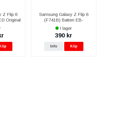
 Z Flip 6
Samsung Galaxy Z Flip 6
D Original
(F741B) Batteri EB-
BF741ABE
r
I lager
kr
390 kr
Köp
Info
Köp