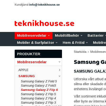
Kundtjänst
info@teknikhouse.se
Mobilreservdelar
Mobiltillbehör
Batterier
Mobiler & Surfplattor
Hem & Fritid
Mobilr
Startsida
Mobilreser
PRODUKTER
Samsung Gal
Mobilreservdelar
APPLE
SAMSUNG GALAXY
SAMSUNG
Utforska vårt utbud a
Samsung Galaxy Z Fold 5
slitna eller skadade 
Samsung Galaxy Z Fold3
enhetens livslängd 
Samsung Galaxy Z Flip 6
Samsung Galaxy Z Flip 5
Vårt sortiment inklu
Samsung Galaxy Z Flip 4
eller byte av interna
Samsung Galaxy Z Flip 3