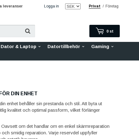
 leveranser
Logga in
Privat
/
Företag
0
st
Dator & Laptop
Datortillbehör
Gaming
FÖR DIN ENHET
n enhet behåller sin prestanda och stil. Att byta ut
tlig kvalitet och optimal passform, vilket förlänger
re. Oavsett om det handlar om en enkel skärmreparation
bb och smidig reparation. Varje reservdel uppfyller