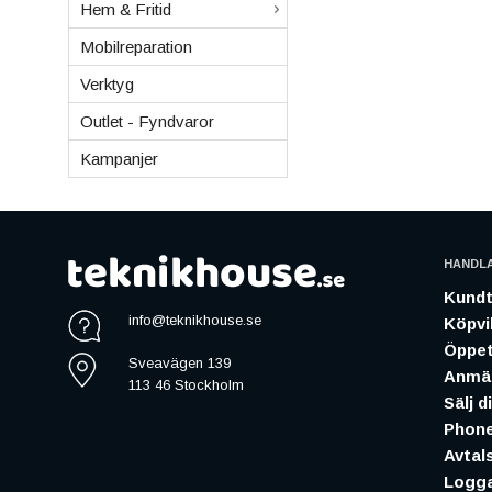
Hem & Fritid
Mobilreparation
Verktyg
Outlet - Fyndvaror
Kampanjer
HANDL
Kundt
info@teknikhouse.se
Köpvil
Öppet
Sveavägen 139
Anmäl
113 46 Stockholm
Sälj d
Phone
Avtal
Logga