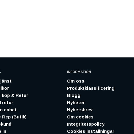
A
INFORMATION
jänst
Om oss
lkor
Produktklassificering
 köp & Retur
Blogg
 retur
Nyheter
in enhet
Nyhetsbrev
 Rep (Butik)
Om cookies
skund
Integritetspolicy
 in
Cookies inställningar