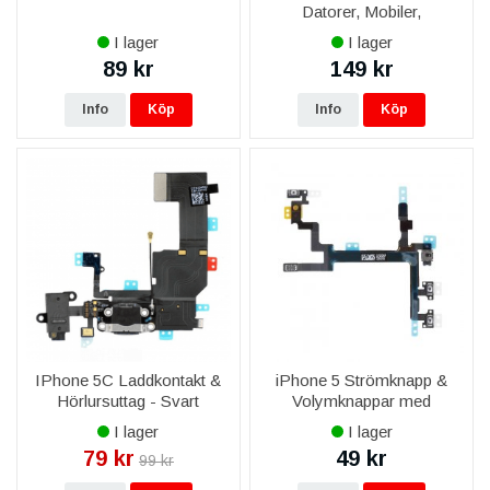
Datorer, Mobiler,
Kameralins
I lager
I lager
89 kr
149 kr
Info
Köp
Info
Köp
IPhone 5C Laddkontakt &
iPhone 5 Strömknapp &
Hörlursuttag - Svart
Volymknappar med
Flexkabel
I lager
I lager
79 kr
49 kr
99 kr