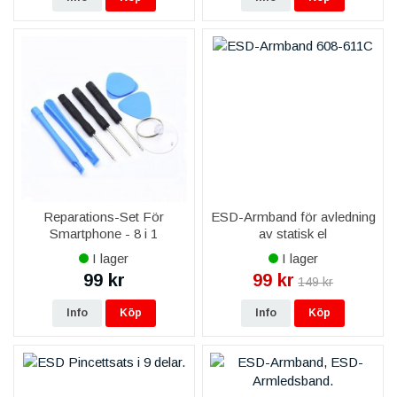
Reparations-Set För
ESD-Armband för avledning
Smartphone - 8 i 1
av statisk el
I lager
I lager
99 kr
99 kr
149 kr
Info
Köp
Info
Köp