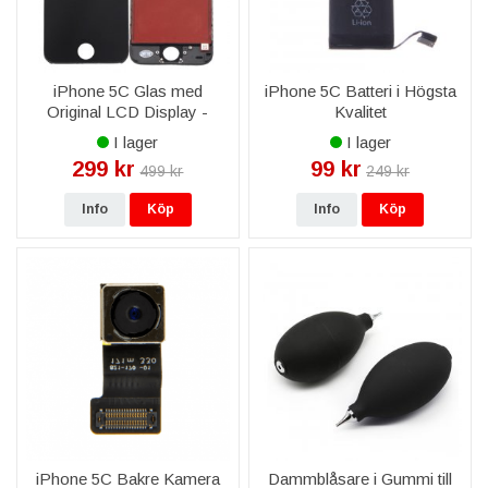
iPhone 5C Glas med
iPhone 5C Batteri i Högsta
Original LCD Display -
Kvalitet
Svart
I lager
I lager
299 kr
99 kr
499 kr
249 kr
Info
Köp
Info
Köp
iPhone 5C Bakre Kamera
Dammblåsare i Gummi till