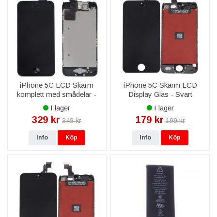
iPhone 5C LCD Skärm
iPhone 5C Skärm LCD
komplett med smådelar -
Display Glas - Svart
Svart
I lager
I lager
329 kr
179 kr
349 kr
199 kr
Info
Köp
Info
Köp