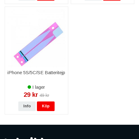
iPhone 5S/5C/SE Batteritejp
I lager
29 kr
49 kr
Info
Köp