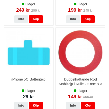
M
I lager
I lager
249 kr
199 kr
299 kr
249 kr
Info
Köp
Info
Köp
iPhone 5C Batteritejp
Dubbelhäftande Röd
Mobiltejp i Rulle - 2 mm x 3
M
I lager
I lager
29 kr
149 kr
199 kr
Info
Köp
Info
Köp