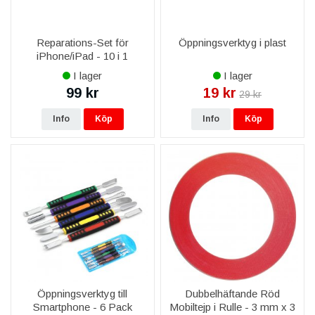
Reparations-Set för
Öppningsverktyg i plast
iPhone/iPad - 10 i 1
I lager
I lager
99 kr
19 kr
29 kr
Info
Köp
Info
Köp
Öppningsverktyg till
Dubbelhäftande Röd
Smartphone - 6 Pack
Mobiltejp i Rulle - 3 mm x 3