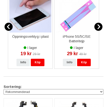
Öppningsverktyg i plast
iPhone 5S/5C/SE
i
Batteritejp
I lager
I lager
19 kr
29 kr
29 kr
49 kr
Info
Köp
Info
Köp
Sortering: