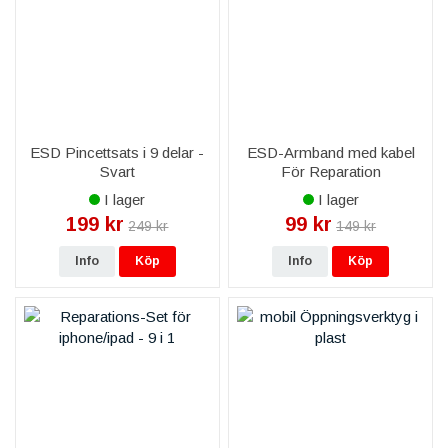
ESD Pincettsats i 9 delar -
ESD-Armband med kabel
Svart
För Reparation
I lager
I lager
199 kr
99 kr
249 kr
149 kr
Info
Köp
Info
Köp