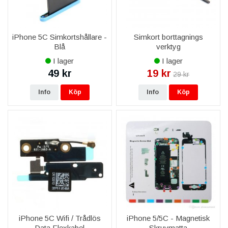
iPhone 5C Simkortshållare -
Simkort borttagnings
Blå
verktyg
I lager
I lager
49 kr
19 kr
29 kr
Info
Köp
Info
Köp
iPhone 5C Wifi / Trådlös
iPhone 5/5C - Magnetisk
Data Flexkabel
Skruvmatta