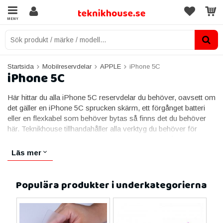
MENY
Startsida
Mobilreservdelar
APPLE
iPhone 5C
iPhone 5C
Här hittar du alla iPhone 5C reservdelar du behöver, oavsett om
det gäller en iPhone 5C sprucken skärm, ett förgånget batteri
eller en flexkabel som behöver bytas så finns det du behöver
här. Teknikhouse tillhandahåller alla verktyg du behöver för
reparation och alla delar du behöver för att se till så din iPhone
5C fungerar precis så bra som den ska.
Läs mer
Du finner bland annat flexkabel, batteri, skärm, hemknapp,
samtalshögtalare och alla andra delar som annars kan vara
Populära produkter i underkategorierna
svåra att hitta. Behöver du installera en ny skärm till din iPhone
5C? Då har vi iPhone 5C kompletta skärmar som kommer med
alla förinstallerade delar du behöver för att bara enkelt fästa den
och köra i gång telefonen!