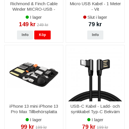
Richmond & Finch Cable
Micro USB Kabel - 1 Meter
Winder MICRO-USB -
- Vit
Rosa Marmor
I lager
Slut i lager
149 kr
79 kr
249 kr
Info
Köp
Info
iPhone 13 mini iPhone 13
USB-C Kabel - Ladd- och
Pro Max Tillbehörsplatta
synkkabel Typ-C Bekväm
med elastiska band, 1 fack -
Utformning - Svart
I lager
I lager
Svart
99 kr
79 kr
199 kr
199 kr