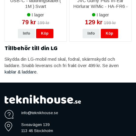
USB-C - laddningskabel (
JVC Gumy Plus In-Ear
1M ) Svart
Hörlurar W/Mic - HA-FR6 -
Blå
I lager
I lager
79 kr
129 kr
199 kr
199 kr
Info
Köp
Info
Köp
Tillbehör till din LG
Skydda din LG-mobil med skal, fodral, skärmskydd och
laddare. Snabb leverans och fri frakt över 499 kr. Se även
kablar & laddare
.
info@teknikhouse.se
Sveavägen 139
113 46 Stockholm