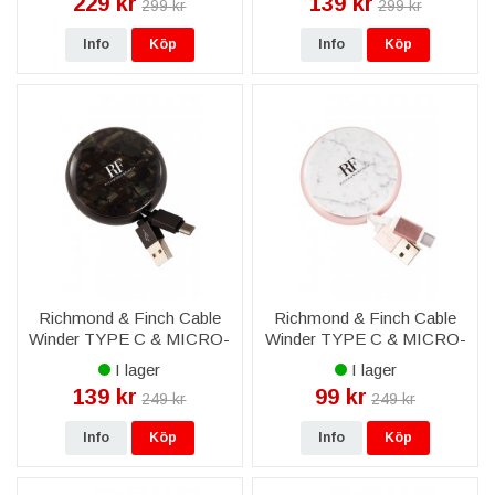
229 kr
139 kr
299 kr
299 kr
Info
Köp
Info
Köp
Richmond & Finch Cable
Richmond & Finch Cable
Winder TYPE C & MICRO-
Winder TYPE C & MICRO-
USB - Kamouflage
USB - Vit Marmor
I lager
I lager
139 kr
99 kr
249 kr
249 kr
Info
Köp
Info
Köp