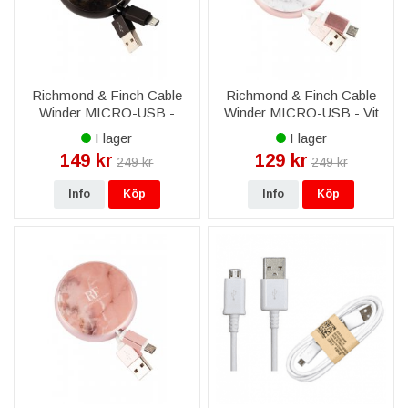
Richmond & Finch Cable
Richmond & Finch Cable
Winder MICRO-USB -
Winder MICRO-USB - Vit
Kamouflage
Marmor
I lager
I lager
149 kr
129 kr
249 kr
249 kr
Info
Köp
Info
Köp