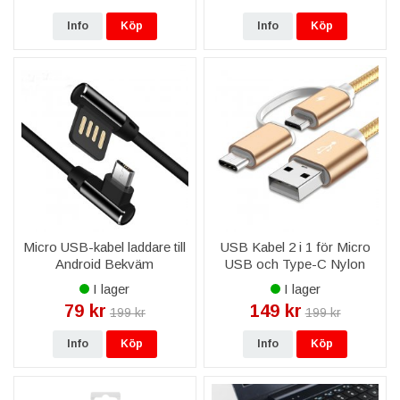
Info
Köp
Info
Köp
Micro USB-kabel laddare till
USB Kabel 2 i 1 för Micro
Android Bekväm
USB och Type-C Nylon
Utformning - Svart
Flätad - Guld
I lager
I lager
79 kr
149 kr
199 kr
199 kr
Info
Köp
Info
Köp