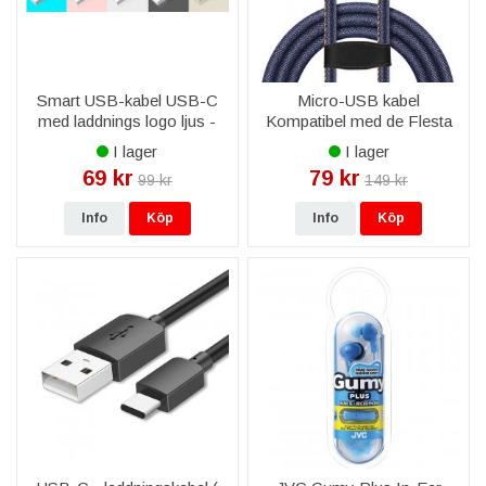
Smart USB-kabel USB-C
Micro-USB kabel
med laddnings logo ljus -
Kompatibel med de Flesta
Vit/silver färg
Smarttelefonerna
I lager
I lager
69 kr
79 kr
99 kr
149 kr
Info
Köp
Info
Köp