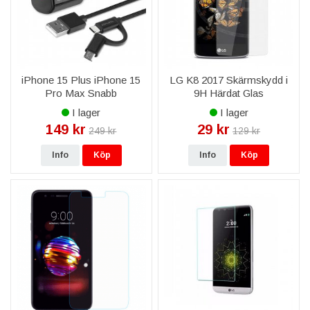
iPhone 15 Plus iPhone 15
LG K8 2017 Skärmskydd i
Pro Max Snabb
9H Härdat Glas
Väggladdare 18W med
I lager
I lager
ComboCord Kabel - Svart
149 kr
29 kr
249 kr
129 kr
Info
Köp
Info
Köp