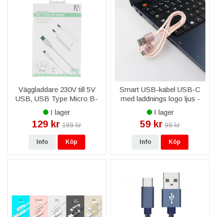
Väggladdare 230V till 5V
Smart USB-kabel USB-C
USB, USB Type Micro B-
med laddnings logo ljus -
kabel, 1M
Rosa färg
I lager
I lager
129 kr
59 kr
199 kr
99 kr
Info
Köp
Info
Köp