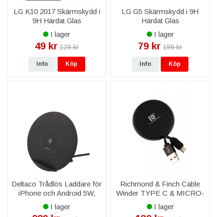
LG K10 2017 Skärmskydd i
LG G5 Skärmskydd i 9H
9H Härdat Glas
Härdat Glas
I lager
I lager
49 kr
79 kr
129 kr
199 kr
Info
Köp
Info
Köp
Deltaco Trådlös Laddare för
Richmond & Finch Cable
iPhone och Android 5W,
Winder TYPE C & MICRO-
Svart
USB - Svart
I lager
I lager