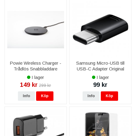
Powie Wireless Charger -
Samsung Micro-USB till
Trådlös Snabbladdare
USB-C Adapter Original
GH96-11381A - Svart
I lager
I lager
149 kr
99 kr
299 kr
Info
Köp
Info
Köp