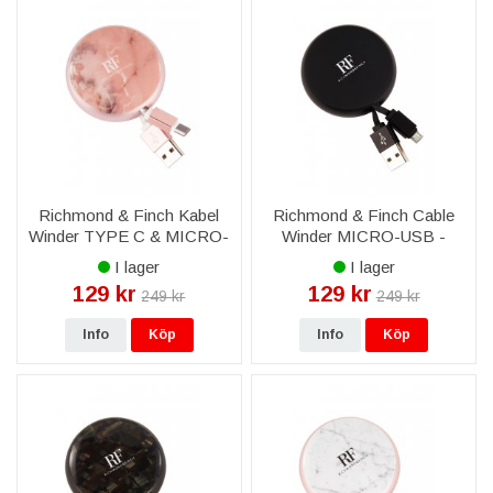
Richmond & Finch Kabel
Richmond & Finch Cable
Winder TYPE C & MICRO-
Winder MICRO-USB -
USB - Rosa Marmor
Svart
I lager
I lager
129 kr
129 kr
249 kr
249 kr
Info
Köp
Info
Köp