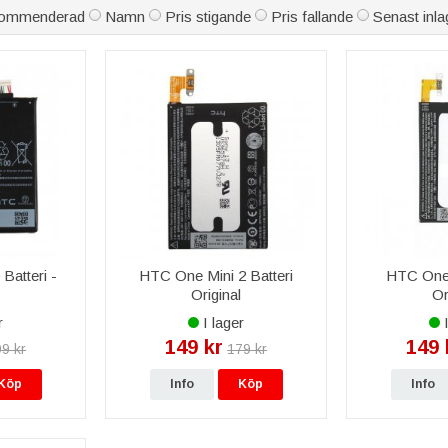
ommenderad
Namn
Pris stigande
Pris fallande
Senast inla
Batteri -
HTC One Mini 2 Batteri
HTC One 
l
Original
Or
r
I lager
I
149 kr
149 
9 kr
179 kr
Köp
Info
Köp
Info