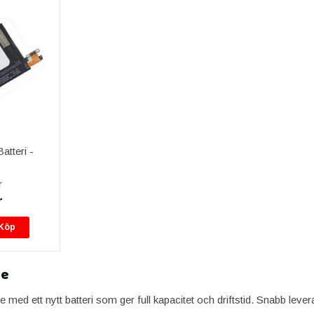
tteri -
l
r
r
Köp
te
 med ett nytt batteri som ger full kapacitet och driftstid. Snabb leve