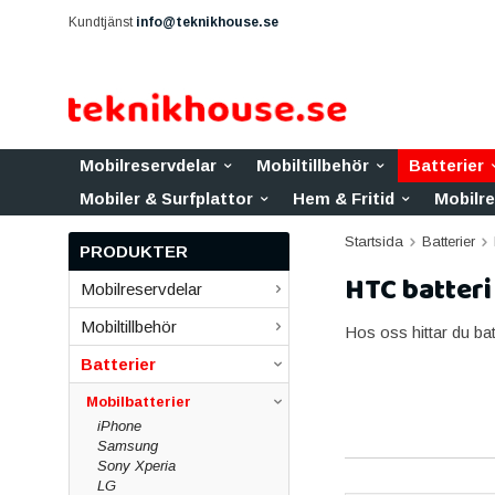
Kundtjänst
info@teknikhouse.se
Mobilreservdelar
Mobiltillbehör
Batterier
Mobiler & Surfplattor
Hem & Fritid
Mobilr
Startsida
Batterier
PRODUKTER
HTC batteri
Mobilreservdelar
Mobiltillbehör
Hos oss hittar du batt
Batterier
Mobilbatterier
iPhone
Samsung
Sony Xperia
LG