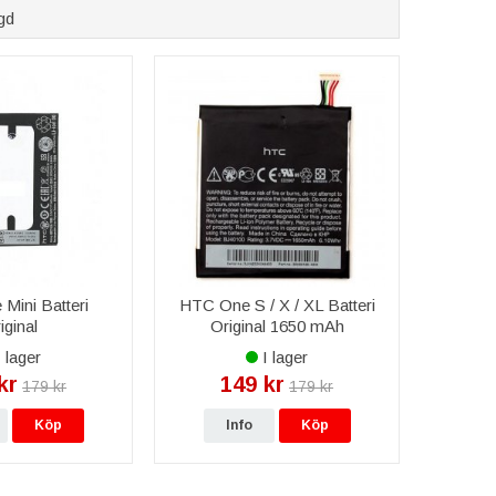
gd
Mini Batteri
HTC One S / X / XL Batteri
iginal
Original 1650 mAh
 lager
I lager
kr
149 kr
179 kr
179 kr
Köp
Info
Köp