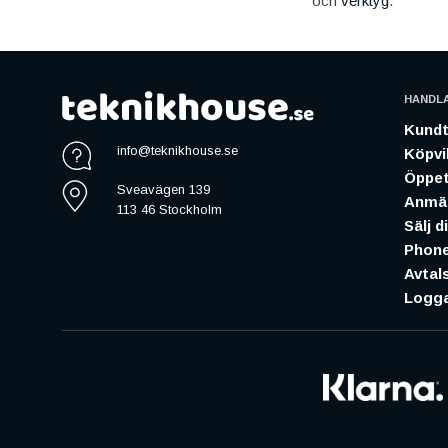
och
verktyg
.
HANDL
Kundt
info@teknikhouse.se
Köpvil
Öppet
Sveavägen 139
Anmäl
113 46 Stockholm
Sälj d
Phone
Avtal
Logga