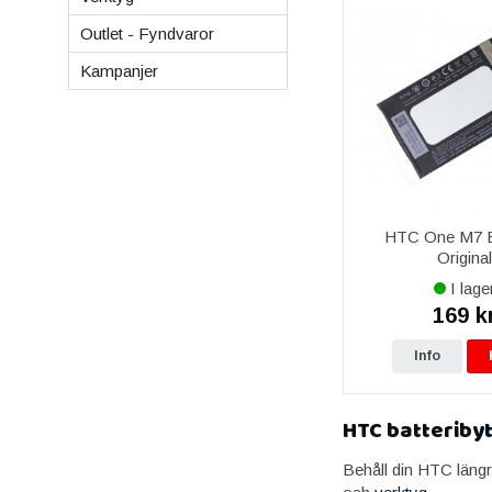
Outlet - Fyndvaror
Kampanjer
HTC One M7 Ba
Origina
I lage
169 k
Info
HTC batteriby
Behåll din HTC längre