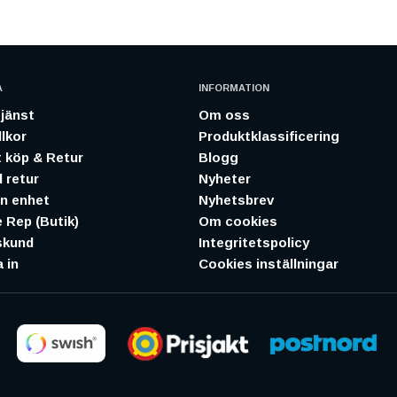
A
INFORMATION
jänst
Om oss
lkor
Produktklassificering
 köp & Retur
Blogg
 retur
Nyheter
in enhet
Nyhetsbrev
 Rep (Butik)
Om cookies
skund
Integritetspolicy
 in
Cookies inställningar