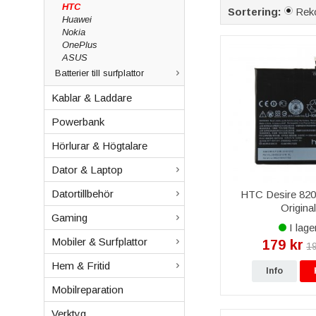
HTC
Sortering:
Rek
Huawei
Nokia
OnePlus
ASUS
Batterier till surfplattor
Kablar & Laddare
Powerbank
Hörlurar & Högtalare
Dator & Laptop
Datortillbehör
HTC Desire 820 
Origina
Gaming
I lage
Mobiler & Surfplattor
179 kr
19
Hem & Fritid
Info
Mobilreparation
Verktyg