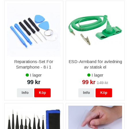
Reparations-Set För
ESD-Armband för avledning
Smartphone - 8 i 1
av statisk el
I lager
I lager
99 kr
99 kr
149 kr
Info
Köp
Info
Köp