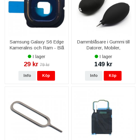
Ingår garanti?
Ja, livstidsgaranti på reservdelen, fri frakt över 999 kr och
leverans 1–3 vardagar.
Kan ni montera delen åt mig?
Ja, via vår mobilreparation byter vi skärm, batteri och baksida
Samsung Galaxy S6 Edge
Dammblåsare i Gummi till
på Samsung Galaxy S6 Edge SM-G925.
Kameralins och Ram - Blå
Datorer, Mobiler,
Kameralins
I lager
I lager
29 kr
149 kr
79 kr
Info
Köp
Info
Köp