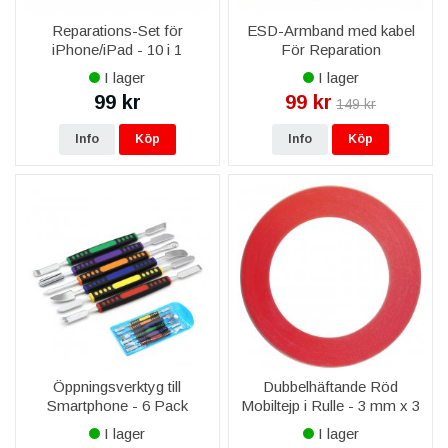
Reparations-Set för
ESD-Armband med kabel
iPhone/iPad - 10 i 1
För Reparation
I lager
I lager
99 kr
99 kr
149 kr
Info
Köp
Info
Köp
Öppningsverktyg till
Dubbelhäftande Röd
Smartphone - 6 Pack
Mobiltejp i Rulle - 3 mm x 3
M
I lager
I lager