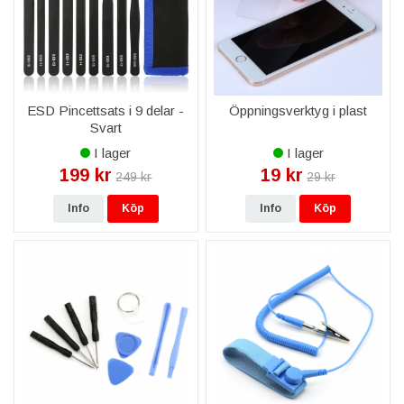
ESD Pincettsats i 9 delar -
Öppningsverktyg i plast
Svart
I lager
I lager
199 kr
19 kr
249 kr
29 kr
Info
Köp
Info
Köp