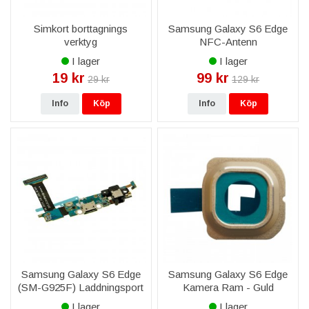
Simkort borttagnings
Samsung Galaxy S6 Edge
verktyg
NFC-Antenn
I lager
I lager
19 kr
99 kr
29 kr
129 kr
Info
Köp
Info
Köp
Samsung Galaxy S6 Edge
Samsung Galaxy S6 Edge
(SM-G925F) Laddningsport
Kamera Ram - Guld
med flex
I lager
I lager