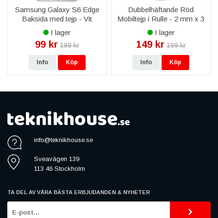
Samsung Galaxy S6 Edge
Dubbelhäftande Röd
Baksida med tejp - Vit
Mobiltejp i Rulle - 2 mm x 3
M
I lager
I lager
99 kr
149 kr
199 kr
199 kr
Info
Köp
Info
Köp
info@teknikhouse.se
Sveavägen 139
113 46 Stockholm
TA DEL AV VÅRA BÄSTA ERBJUDANDEN & NYHETER