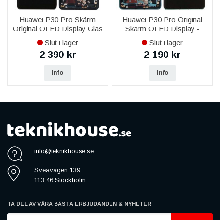
Huawei P30 Pro Skärm
Huawei P30 Pro Original
Original OLED Display Glas
Skärm OLED Display -
- Svart
Aurora
Slut i lager
Slut i lager
2 390 kr
2 190 kr
Info
Info
info@teknikhouse.se
Sveavägen 139
113 46 Stockholm
TA DEL AV VÅRA BÄSTA ERBJUDANDEN & NYHETER