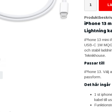
Lä
Produktbeskriv
iPhone 13 m
Lightning k
iPhone 13 mini iP
USB-C 1M MQGJ2ZM
och stabil laddn
Teknikhouse.
Passar till
iPhone 13. Välj a
passform.
Det här ingår
1 st iphone
kabel till
Funktionst