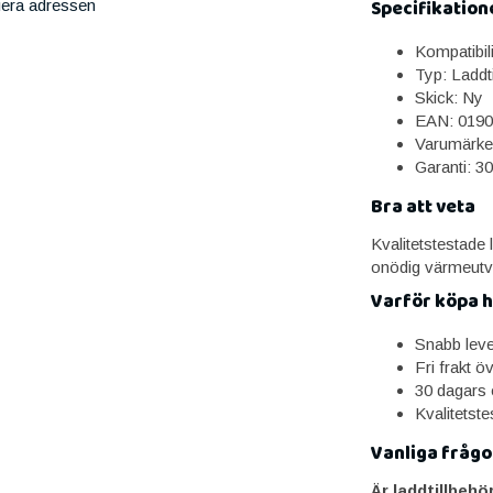
Specifikation
iera adressen
Kompatibil
Typ: Laddti
Skick: Ny
EAN: 0190
Varumärke
Garanti: 3
Bra att veta
Kvalitetstestade
onödig värmeutve
Varför köpa 
Snabb lev
Fri frakt ö
30 dagars 
Kvalitetst
Vanliga frågo
Är laddtillbehö