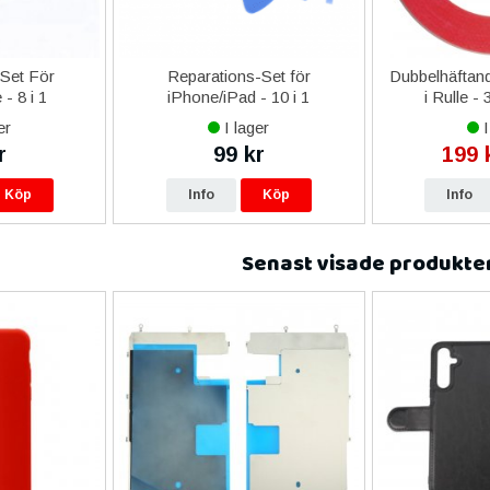
-Set För
Reparations-Set för
Dubbelhäftand
- 8 i 1
iPhone/iPad - 10 i 1
i Rulle -
er
I lager
I
r
99 kr
199 
Köp
Info
Köp
Info
Senast visade produkte