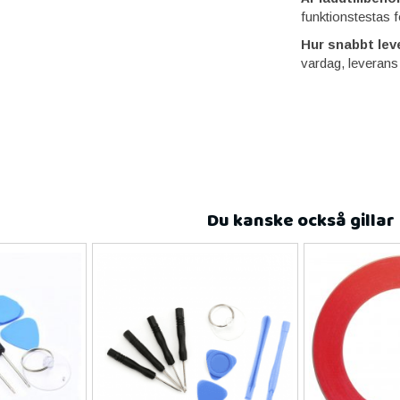
funktionstestas f
Hur snabbt lev
vardag, leverans
Du kanske också gillar