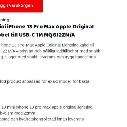
gg i varukorgen
ning:
ini iPhone 13 Pro Max Apple Original
abel till USB-C 1M MQGJ2ZM/A
hone 13 Pro Max Apple Original Lightning kabel till
/A – prisvärt och pålitligt laddtillbehör med snabb
ing. I lager med snabb leverans och trygg handel hos
lltid produkt anpassad för exakt modell för bästa
 13 mini iphone 13 pro max apple original lightning
 usb-c 1m mqgj2zm/a
estad och kvalitetskontrollerad innan leverans