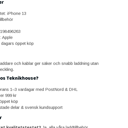
er
itet: iPhone 13
llbehör
198496263
: Apple
0 dagars öppet köp
 laddare och kablar ger säker och snabb laddning utan
ckling.
hos Teknikhouse?
erans 1–3 vardagar med PostNord & DHL
ver 999 kr
öppet köp
estade delar & svensk kundsupport
r
ret kvalitetstestat?
Ja, alla våra laddtillbehör