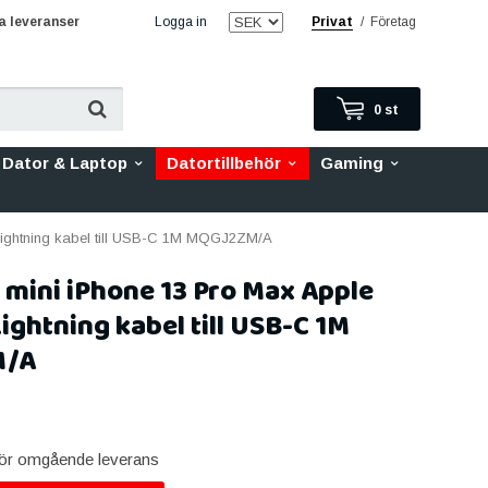
 leveranser
Logga in
Privat
/
Företag
0
st
Dator & Laptop
Datortillbehör
Gaming
 Lightning kabel till USB-C 1M MQGJ2ZM/A
 mini iPhone 13 Pro Max Apple
Lightning kabel till USB-C 1M
M/A
 för omgående leverans