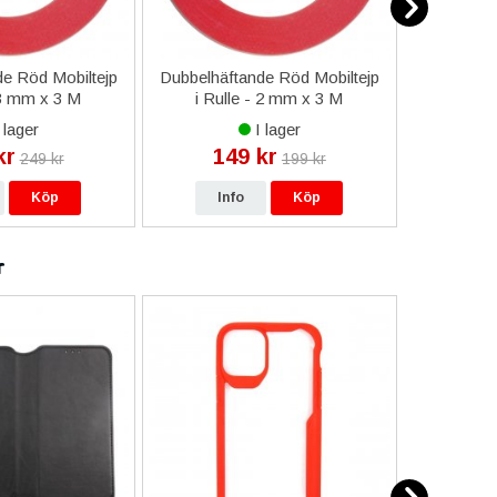
e Röd Mobiltejp
Dubbelhäftande Röd Mobiltejp
ESD-Armb
 3 mm x 3 M
i Rulle - 2 mm x 3 M
a
 lager
I lager
kr
149 kr
9
249 kr
199 kr
Köp
Info
Köp
In
r