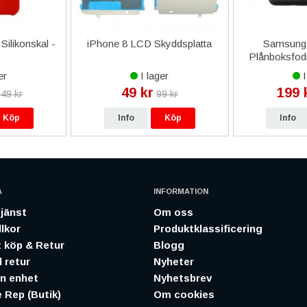
Silikonskal -
iPhone 8 LCD Skyddsplatta
Samsung 
Plånboksfodr
S
er
I lager
I
49 kr
199 
49 kr
99 kr
Köp
Info
Köp
Info
A
INFORMATION
jänst
Om oss
lkor
Produktklassificering
 köp & Retur
Blogg
 retur
Nyheter
in enhet
Nyhetsbrev
 Rep (Butik)
Om cookies