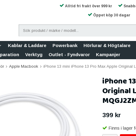
Alltid fri frakt över 999 kr
Snabba
Öppet köp 30 dagar
Kablar & Laddare
Powerbank
Hörlurar & Högtalare
eparation
Verktyg
Outlet - Fyndvaror
Kampanjer
hör
Apple Macbook
iPhone 13 mini iPhone 13 Pro Max Apple Original
iPhone 13
Original 
MQGJ2Z
399 kr
Finns i lager