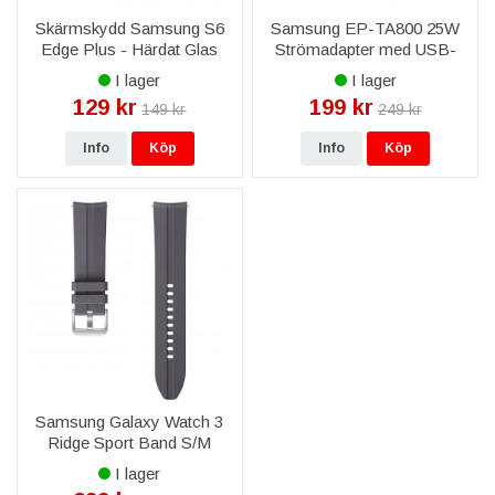
Skärmskydd Samsung S6
Samsung EP-TA800 25W
Edge Plus - Härdat Glas
Strömadapter med USB-
Typ C kabel 1m Original -
I lager
I lager
Svart
129 kr
199 kr
149 kr
249 kr
Info
Köp
Info
Köp
Samsung Galaxy Watch 3
Ridge Sport Band S/M
(20mm)
I lager