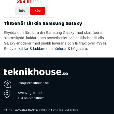
299 kr
399 kr
Info
Köp
Tillbehör till din Samsung Galaxy
Skydda och förbättra din Samsung Galaxy med skal, fodral,
skärmskydd, laddare och powerbanks. Vi har tillbehör till alla
Galaxy-modeller med snabb leverans och fri frakt över 499 kr.
Se även
kablar & laddare
och
hörlurar & högtalare
.
info@teknikhouse.se
Sveavägen 139
113 46 Stockholm
TA DEL AV VÅRA BÄSTA ERBJUDANDEN & NYHETER