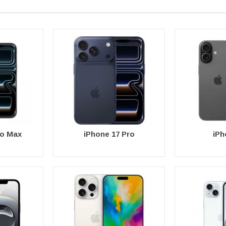
ltillbehör för iPhone, iPad, Apple Watch eller Airpods har du hittat rätt
ro Max
iPhone 17 Pro
iPh