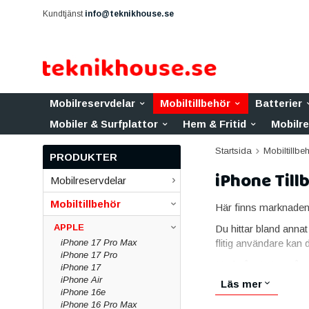
Kundtjänst
info@teknikhouse.se
Mobilreservdelar
Mobiltillbehör
Batterier
Mobiler & Surfplattor
Hem & Fritid
Mobilr
Startsida
Mobiltillbe
PRODUKTER
iPhone Till
Mobilreservdelar
Mobiltillbehör
Här finns marknadens 
APPLE
Du hittar bland annat
iPhone 17 Pro Max
flitig användare kan 
iPhone 17 Pro
Med något utav våra 
iPhone 17
skal för rätt miljö m
iPhone Air
Läs mer
iPhone 16e
marken. Du hittar ska
iPhone 16 Pro Max
passform och plånb