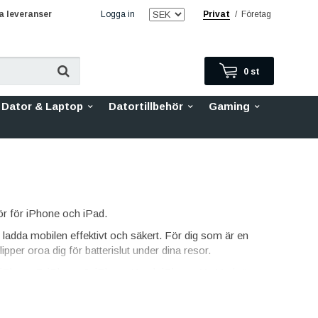
 leveranser
Logga in
Privat
/
Företag
0
st
Dator & Laptop
Datortillbehör
Gaming
ehör för iPhone och iPad.
n ladda mobilen effektivt och säkert. För dig som är en
ipper oroa dig för batterislut under dina resor.
a iPhone 7, iPhone 8, iPhone X och iPhone 11. Med rätt
 mobilen och skadan som sker när den faller till
 vi har även skal som fokuserar på stödämpning,