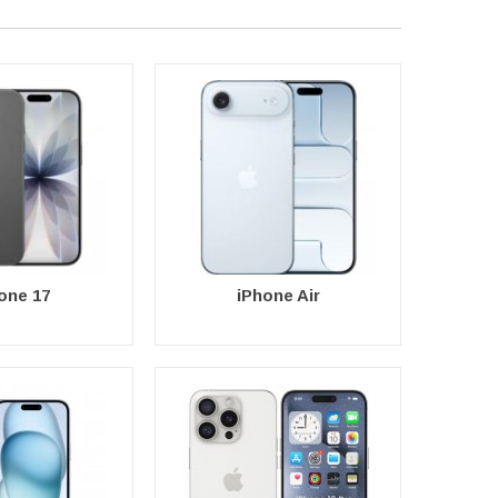
. Här finns skydd för alla dina favoritprylar från Apple.
one 17
iPhone Air