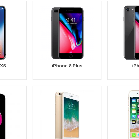
/XS
iPhone 8 Plus
iP