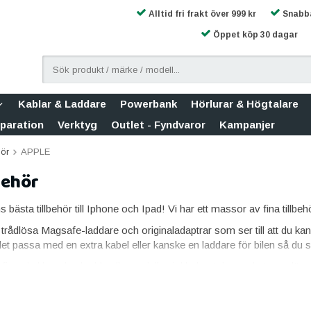
Alltid fri frakt över 999 kr
Snabba
Öppet köp 30 dagar
Kablar & Laddare
Powerbank
Hörlurar & Högtalare
eparation
Verktyg
Outlet - Fyndvaror
Kampanjer
hör
APPLE
behör
bästa tillbehör till Iphone och Ipad! Vi har ett massor av fina tillb
 trådlösa Magsafe-laddare och originaladaptrar som ser till att du ka
det passa med en extra kabel eller kanske en laddare för bilen så du sl
fina skal kan du skydda alla modeller, inkluderat de mycket populär
aximerar du livslängden på din mobil och minimerar både att du tappar
l som är praktiskt orienterade för ställ när du vill titta på film, men
oksdesign.