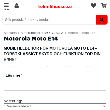
MENY
Startsida
Mobiltillbehör
MOTOROLA
Motorola Moto E14
Motorola Moto E14
MOBILTILLBEHÖR FÖR MOTOROLA MOTO E14 –
FÖRSTKLASSIGT SKYDD OCH FUNKTION FÖR DIN
ENHET
Upptäck vårt omfattande utbud av mobiltillbehör för Motorola
Moto E14, utformade för att ge en förbättrad mobilupplevelse.
Läs mer
Från tåliga skyddsfodral och skärmskydd till praktiska
laddningslösningar – våra tillbehör är anpassade för att
komplettera och skydda din enhet på bästa sätt. Varje produkt
är noggrant utvald för att ge en kombination av stil, funktionalitet
och hållbarhet.
Sortering:
SKYDDA DIN MOTOROLA MOTO E14 MED STIL OCH