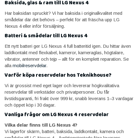
Baksida, glas & ram till LG Nexus 4
Har baksidan spruckit? Vi har baksida i originalkvalitet med
smådelar där det behövs – perfekt för att fräscha upp LG
Nexus 4 eller inför försäljning.
Batteri & smådelar till LG Nexus 4
Ett nytt batteri ger LG Nexus 4 full batteritid igen. Du hittar även
laddkontakt med flexkabel, kameror, kameraglas, högtalare,
vibrator, antenner och tejp – allt för en komplett reparation. Se
alla
mobilreservdelar
.
Varför köpa reservdelar hos Teknikhouse?
Vi är grossist med eget lager och levererar högkvalitativa
reservdelar till verkstäder och privatpersoner. Du får
livstidsgaranti, fri frakt över 999 kr, snabb leverans 1–3 vardagar
och öppet köp i 30 dagar.
Vanliga frågor om LG Nexus 4 reservdelar
Vilka delar finns till LG Nexus 4?
Vi lagerför skärm, batteri, baksida, laddkontakt, kamera och
smådelar till LG Nexus 4 – funktionstestade före leverans.