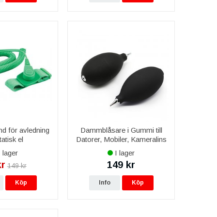
 för avledning
Dammblåsare i Gummi till
tatisk el
Datorer, Mobiler, Kameralins
 lager
I lager
kr
149 kr
149 kr
Köp
Info
Köp