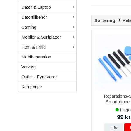
Alla delar är modell
Dator & Laptop
Ingår garanti?
Datortillbehör
Sortering:
Rek
Ja, livstidsgaranti p
Gaming
Kan ni montera de
Ja, via vår mobilrep
Mobiler & Surfplattor
Hem & Fritid
Mobilreparation
Verktyg
Outlet - Fyndvaror
Kampanjer
Reparations-
Smartphone -
I lage
99 kr
Info