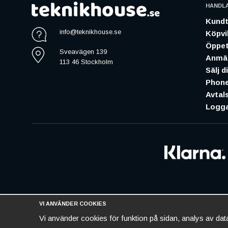
HANDL
Kundt
info@teknikhouse.se
Köpvil
Öppet
Sveavägen 139
Anmäl
113 46 Stockholm
Sälj d
Phone
Avtal
Logga
VI ANVÄNDER COOKIES
Vi använder cookies för funktion på sidan, analys av da