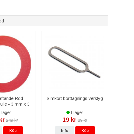
gd
äftande Röd
Simkort borttagnings verktyg
Rulle - 3 mm x 3
M
 lager
I lager
kr
19 kr
249 kr
29 kr
Köp
Info
Köp