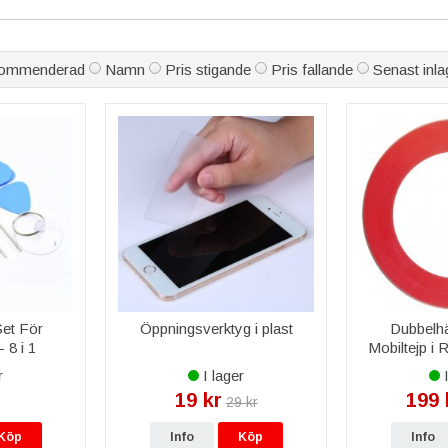
specifika för LG G5 H850 och funktionstestade före leverans.
ommenderad
Namn
Pris stigande
Pris fallande
Senast inla
å reservdelen, fri frakt över 999 kr och leverans 1–3 vardagar.
len åt mig?
aration byter vi skärm, batteri och baksida på LG G5 H850.
Set För
Öppningsverktyg i plast
Dubbelh
 8 i 1
Mobiltejp i 
r
I lager
I
19 kr
199 
29 kr
Köp
Info
Köp
Info