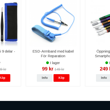
 9 delar -
ESD-Armband med kabel
Öppnings
För Reparation
Smartpho
r
I lager
I
99 kr
249 
9 kr
149 kr
Köp
Info
Köp
Info