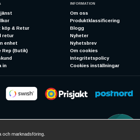
A
INFORMATION
jänst
Om oss
lkor
Produktklassificering
 köp & Retur
Blogg
 retur
Nyheter
in enhet
Nyhetsbrev
 Rep (Butik)
Om cookies
skund
Integritetspolicy
 in
Cookies inställningar
ta och marknadsföring.