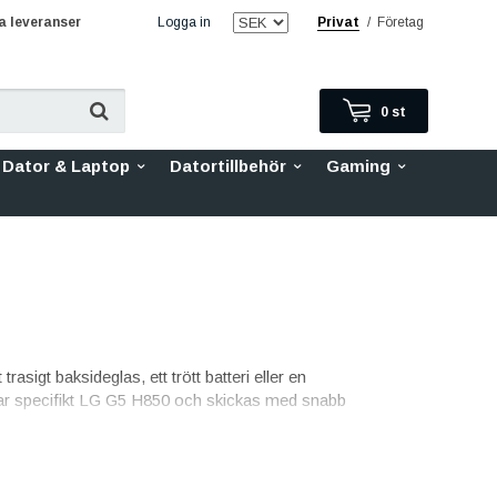
 leveranser
Logga in
Privat
/
Företag
0
st
Dator & Laptop
Datortillbehör
Gaming
asigt baksideglas, ett trött batteri eller en
assar specifikt LG G5 H850 och skickas med snabb
et med skarp bild och responsiv touch, funktionstestad