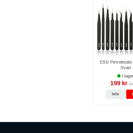
ESD Pincettsats i
Svart
I lage
199 kr
24
Info