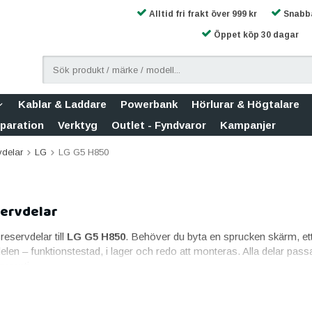
Alltid fri frakt över 999 kr
Snabba
Öppet köp 30 dagar
Kablar & Laddare
Powerbank
Hörlurar & Högtalare
eparation
Verktyg
Outlet - Fyndvaror
Kampanjer
vdelar
LG
LG G5 H850
servdelar
sreservdelar till
LG G5 H850
. Behöver du byta en sprucken skärm, ett tr
delen – funktionstestad, i lager och redo att monteras. Alla delar p
garanti.
G5 H850
gaste reservdelen. Till LG G5 H850 erbjuder vi skärm i originalkvalit