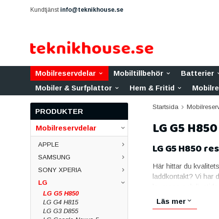
Kundtjänst
info@teknikhouse.se
Mobilreservdelar
Mobiltillbehör
Batterier
Mobiler & Surfplattor
Hem & Fritid
Mobilr
Startsida
Mobilreser
PRODUKTER
LG G5 H850
Mobilreservdelar
APPLE
LG G5 H850 re
SAMSUNG
Här hittar du kvalitet
SONY XPERIA
laddkontakt? Vi har 
LG
leverans och livstids
LG G5 H850
Skärmar till LG 
Läs mer
LG G4 H815
LG G3 D855
Skärmen är den vanli