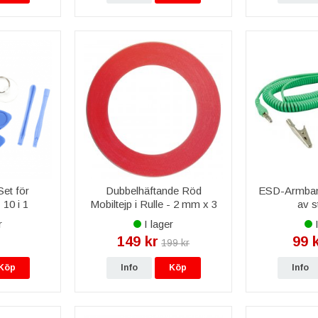
et för
Dubbelhäftande Röd
ESD-Armband
 10 i 1
Mobiltejp i Rulle - 2 mm x 3
av s
M
r
I lager
I
149 kr
99 
199 kr
Köp
Info
Köp
Info