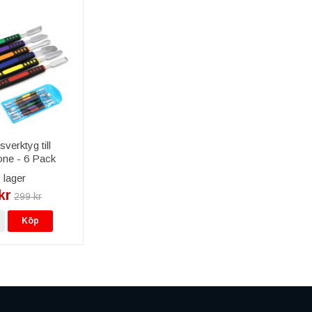
verktyg till
ne - 6 Pack
 lager
kr
299 kr
Köp