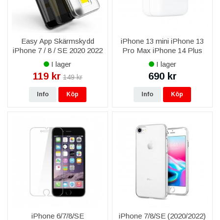
Easy App Skärmskydd
iPhone 13 mini iPhone 13
iPhone 7 / 8 / SE 2020 2022
Pro Max iPhone 14 Plus
- Svart
iPhone 14 Pro Max iPhone
I lager
I lager
15 Plus iPhone 15 Pro Max
119 kr
690 kr
149 kr
Apple 30W USB-C
MW2G3ZM/A Str
Info
Köp
Info
Köp
iPhone 6/7/8/SE
iPhone 7/8/SE (2020/2022)