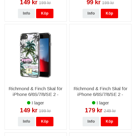
149 kr
99 kr
199 kr
199 kr
Info
Köp
Info
Köp
Richmond & Finch Skal för
Richmond & Finch Skal för
iPhone 6/6S/7/8/SE 2 -
iPhone 6/6S/7/8/SE 2 -
Hollywood Strand
Transparent
I lager
I lager
149 kr
179 kr
199 kr
249 kr
Info
Köp
Info
Köp