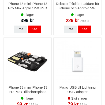
iPhone 13 mini iPhone 13
Deltaco Trådlös Laddare för
Pro Max Apple 12W USB
iPhone och Android 5W,
Strömadapter MGN03ZM/A
Svart
I lager
I lager
Original
399 kr
229 kr
299 kr
Info
Köp
Info
Köp
iPhone 13 mini iPhone 13
Micro-USB till Lightning
Pro Max Tillbehörsplatta
USB-adapter
med elastiska band, 1 fack -
I lager
Slut i lager
Svart
99 kr
79 kr
199 kr
99 kr