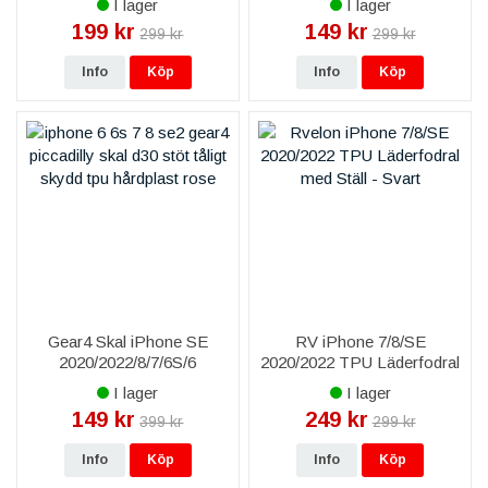
I lager
I lager
Marble
199 kr
149 kr
299 kr
299 kr
Info
Köp
Info
Köp
Gear4 Skal iPhone SE
RV iPhone 7/8/SE
2020/2022/8/7/6S/6
2020/2022 TPU Läderfodral
Piccadilly D3O - Rosa /
med Ställ - Svart
I lager
I lager
Transparent
149 kr
249 kr
399 kr
299 kr
Info
Köp
Info
Köp