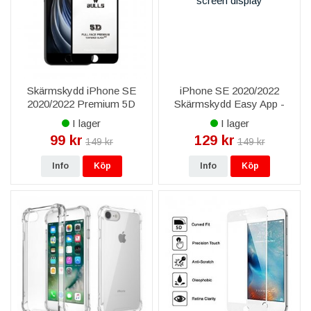
Skärmskydd iPhone SE
iPhone SE 2020/2022
2020/2022 Premium 5D
Skärmskydd Easy App -
Bulls - Svart
Svart
I lager
I lager
99 kr
129 kr
149 kr
149 kr
Info
Köp
Info
Köp