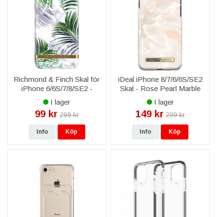
Richmond & Finch Skal för
iDeal iPhone 8/7/6/6S/SE2
iPhone 6/6S/7/8/SE2 -
Skal - Rose Pearl Marble
White Marble Tropics
I lager
I lager
99 kr
149 kr
299 kr
299 kr
Info
Köp
Info
Köp