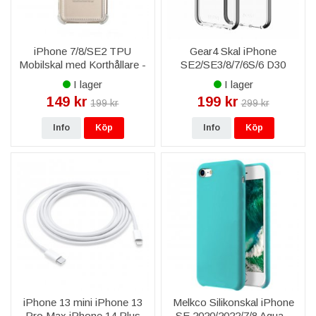
iPhone 7/8/SE2 TPU
Gear4 Skal iPhone
Mobilskal med Korthållare -
SE2/SE3/8/7/6S/6 D30
Transparent
Piccadilly - Svart
I lager
I lager
149 kr
199 kr
199 kr
299 kr
Info
Köp
Info
Köp
iPhone 13 mini iPhone 13
Melkco Silikonskal iPhone
Pro Max iPhone 14 Plus
SE 2020/2022/7/8 Aqua -