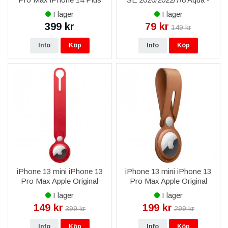
iPhone 14 Pro Max Apple
Grå Blå
I lager
I lager
Original USB-C till
399 kr
79 kr
149 kr
Lightning-kabel 2M
MKQ42ZM/A - Vit
Info
Köp
Info
Köp
iPhone 13 mini iPhone 13
iPhone 13 mini iPhone 13
Pro Max Apple Original
Pro Max Apple Original
AirTag Leather Loop - Röd
AirTag Leather Loop -
I lager
I lager
Saddle Brown
149 kr
199 kr
399 kr
299 kr
Info
Köp
Info
Köp