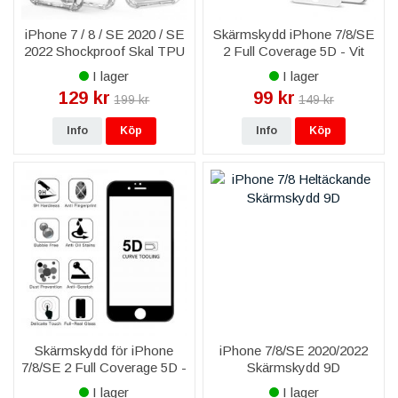
iPhone 7 / 8 / SE 2020 / SE
Skärmskydd iPhone 7/8/SE
2022 Shockproof Skal TPU
2 Full Coverage 5D - Vit
- Transparent
I lager
I lager
129 kr
99 kr
199 kr
149 kr
Info
Köp
Info
Köp
Skärmskydd för iPhone
iPhone 7/8/SE 2020/2022
7/8/SE 2 Full Coverage 5D -
Skärmskydd 9D
Svart
Heltäckande - Vit
I lager
I lager