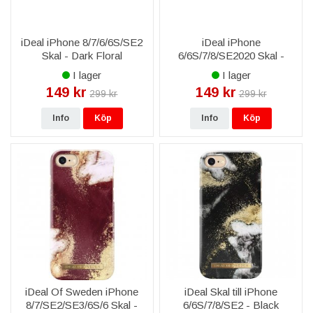
iDeal iPhone 8/7/6/6S/SE2
iDeal iPhone
Skal - Dark Floral
6/6S/7/8/SE2020 Skal -
Emerald Satin
I lager
I lager
149 kr
149 kr
299 kr
299 kr
Info
Köp
Info
Köp
iDeal Of Sweden iPhone
iDeal Skal till iPhone
8/7/SE2/SE3/6S/6 Skal -
6/6S/7/8/SE2 - Black