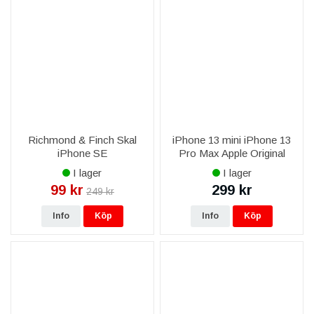
Richmond & Finch Skal
iPhone 13 mini iPhone 13
iPhone SE
Pro Max Apple Original
2022/2020/7/8/6/6S -
Lightning till 3,5 mm-adapter
I lager
I lager
Tommy Ränder
för hörlurar
99 kr
299 kr
249 kr
Info
Köp
Info
Köp