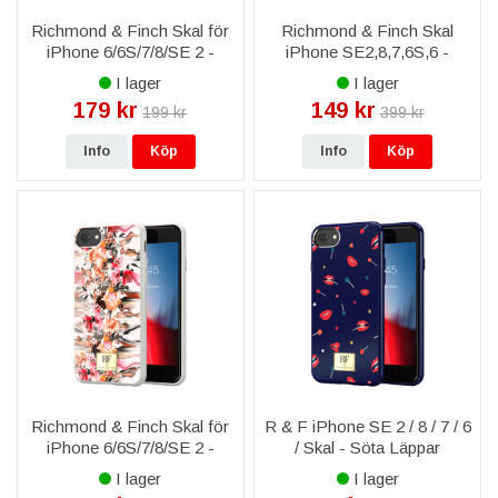
Richmond & Finch Skal för
Richmond & Finch Skal
iPhone 6/6S/7/8/SE 2 -
iPhone SE2,8,7,6S,6 -
Golden Jungle
Blommig Tweed
I lager
I lager
179 kr
149 kr
199 kr
399 kr
Info
Köp
Info
Köp
Richmond & Finch Skal för
R & F iPhone SE 2 / 8 / 7 / 6
iPhone 6/6S/7/8/SE 2 -
/ Skal - Söta Läppar
Blommig Marmor
I lager
I lager