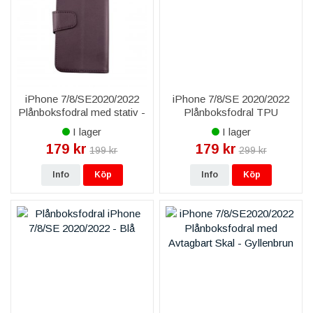
iPhone 7/8/SE2020/2022
iPhone 7/8/SE 2020/2022
Plånboksfodral med stativ -
Plånboksfodral TPU
Mörklila
Magnetisk PU-fodral - Röd
I lager
I lager
179 kr
179 kr
199 kr
299 kr
Info
Köp
Info
Köp