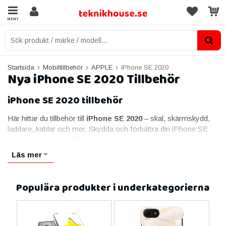
MENY
Startsida
Mobiltillbehör
APPLE
iPhone SE 2020
Nya iPhone SE 2020 Tillbehör
iPhone SE 2020 tillbehör
Här hittar du tillbehör till
iPhone SE 2020
– skal, skärmskydd,
laddare, kablar och mer. Skydda och förbättra din iPhone SE
2020 med kvalitetstillbehör i lager, med snabb leverans och
trygg handel.
Läs mer
Skal & fodral till iPhone SE 2020
Ett bra skal skyddar iPhone SE 2020 mot stötar, repor och fall.
Populära produkter i underkategorierna
Vi har allt från tunna, diskreta skal till stötsäkra fodral – i olika
färger och material.
Skärmskydd & härdat glas till iPhone SE 2020