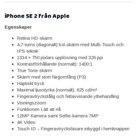
iPhone SE 2 från Apple
Egenskaper
Retina HD-skärm
4,7-tums (diagonalt) lcd-skärm med Multi-Touch och
IPS-teknik
1334 × 750 pixlars upplösning med 326 ppi
Kontrastförhållande (normalt): 1400:1
True Tone-skärm
Skärm med stort färgomfång (P3)
Haptiskt tryck
Maximal ljusstyrka (normalt): 625 cd/m²
Fingeravtryckstålig och fettavvisande ytbehandling
Visningszoom
Funktionen Lätt att nå
12MP Kamera samt Selfie-kamera 7MP
4K Video
Touch ID – Fingeravtrycksläsare inbyggd i hemknappen