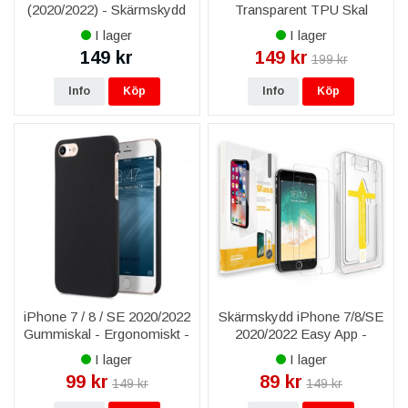
(2020/2022) - Skärmskydd
Transparent TPU Skal
Härdat Japan Glas 0.2mm
I lager
I lager
149 kr
149 kr
199 kr
Info
Köp
Info
Köp
iPhone 7 / 8 / SE 2020/2022
Skärmskydd iPhone 7/8/SE
Gummiskal - Ergonomiskt -
2020/2022 Easy App -
Svart
Premium - Transparent
I lager
I lager
99 kr
89 kr
149 kr
149 kr