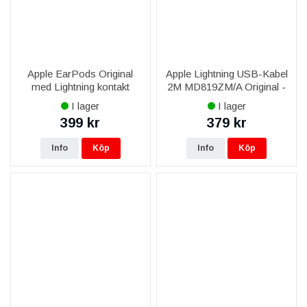
Apple EarPods Original
Apple Lightning USB-Kabel
med Lightning kontakt
2M MD819ZM/A Original -
MMTN2ZM/A
Vit
I lager
I lager
399 kr
379 kr
Info
Köp
Info
Köp