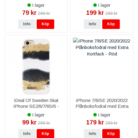
Golden Burgundy Marble
Galaxy Marble
I lager
I lager
79 kr
199 kr
299 kr
299 kr
Info
Köp
Info
Köp
iDeal Of Sweden Skal
iPhone 7/8/SE 2020/2022
iPhone SE2/8/7/6S/6 -
Plånboksfodral med Extra
Gleaming Licorice
Kortfack - Röd
I lager
I lager
99 kr
179 kr
299 kr
299 kr
Info
Köp
Info
Köp