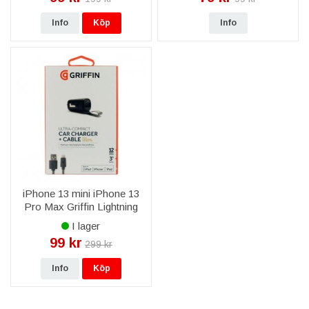
Info
Köp
Info
iPhone 13 mini iPhone 13
Pro Max Griffin Lightning
Billaddare 12W
I lager
Ultrakompakt
99 kr
299 kr
Info
Köp