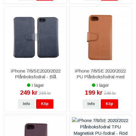
iPhone 7/8/SE2020/2022
iPhone 7/8/SE 2020/2022
Plånboksfodral - Blå
PU Plånboksfodral med
Kortfack - Gyllenbrun
I lager
I lager
249 kr
199 kr
299 kr
249 kr
Info
Köp
Info
Köp