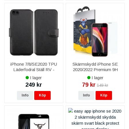
iPhone 7/8/SE2020 TPU
Skärmskydd iPhone SE
Läderfodral Ställ RV -
2020/2022 Premium 9H
Minificka - Svart
Bulls - Crystal Clear
I lager
I lager
249 kr
79 kr
149 kr
Info
Köp
Info
Köp