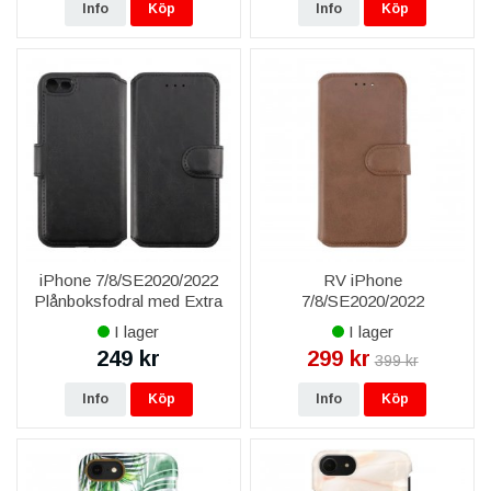
Info
Köp
Info
Köp
iPhone 7/8/SE2020/2022
RV iPhone
Plånboksfodral med Extra
7/8/SE2020/2022
Kortfack - Svart
Plånboksfodral i Äkta Läder
I lager
I lager
- Brun
249 kr
299 kr
399 kr
Info
Köp
Info
Köp