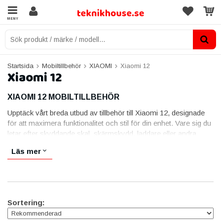
MENY
Startsida
Mobiltillbehör
XIAOMI
Xiaomi 12
Xiaomi 12
XIAOMI 12 MOBILTILLBEHÖR
Upptäck vårt breda utbud av tillbehör till Xiaomi 12, designade
för att maximera funktionalitet och stil för din enhet. Vare sig du
letar efter skyddande skal, skärmskydd, laddare eller andra
praktiska tillbehör, har vi det perfekta komplementet till din
Läs mer
Xiaomi 12.
Silikonskal och plånboksfodral
:
Ge din Xiaomi 12 ett
elegant och hållbart skydd. Våra skal erbjuder optimal
stötdämpning, skyddar mot repor och ger din telefon ett stilrent
utseende.
Sortering:
Skärmskydd
:
Håll din skärm fri från repor och fingeravtryck