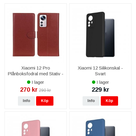
med högkvalitativa skärmskydd, designade för att passa perfekt
och bevara skärmens känslighet.
Snabbladdare och trådlösa laddare
:
Förse din Xiaomi 12
med tillförlitliga laddningslösningar. Våra laddare är kompatibla
med snabbladdningsteknik för att säkerställa att din enhet alltid
är redo att användas.
Hörlurar och ljudtillbehör
:
Uppgradera din ljudupplevelse
med hörlurar som levererar högkvalitativt ljud, perfekt för musik,
samtal och underhållning på språng.
Xiaomi 12 Pro
Xiaomi 12 Silikonskal -
Plånboksfodral med Stativ -
Svart
Brun
I lager
I lager
270 kr
229 kr
290 kr
Info
Köp
Info
Köp