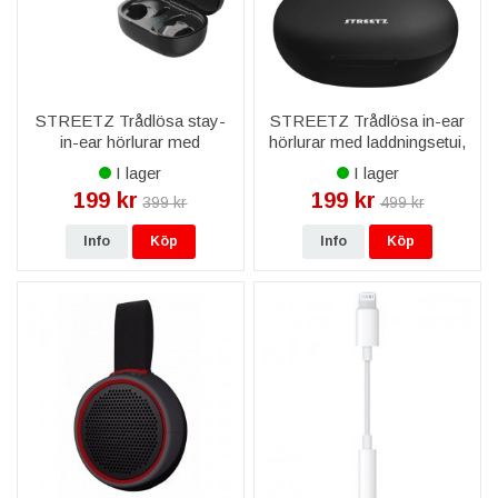
STREETZ Trådlösa stay-
STREETZ Trådlösa in-ear
in-ear hörlurar med
hörlurar med laddningsetui,
laddningsetui, svetttåliga -
TWS, BT 5 - Svart
I lager
I lager
Svart
199 kr
199 kr
399 kr
499 kr
Info
Köp
Info
Köp