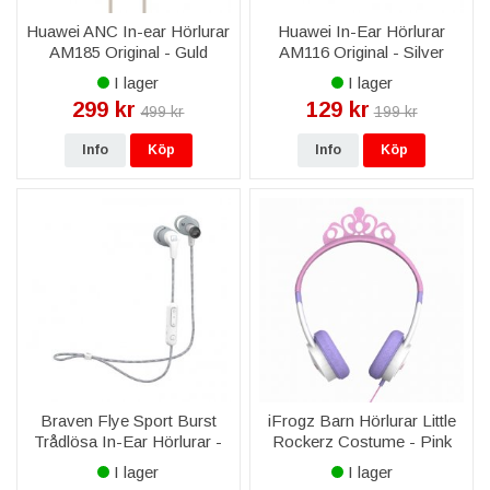
Huawei ANC In-ear Hörlurar
Huawei In-Ear Hörlurar
AM185 Original - Guld
AM116 Original - Silver
I lager
I lager
299 kr
129 kr
499 kr
199 kr
Info
Köp
Info
Köp
Braven Flye Sport Burst
iFrogz Barn Hörlurar Little
Trådlösa In-Ear Hörlurar -
Rockerz Costume - Pink
Vit
Princess
I lager
I lager