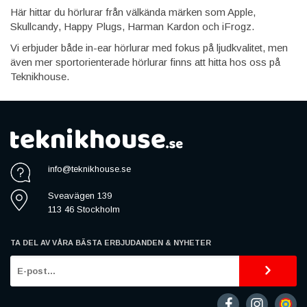
Här hittar du hörlurar från välkända märken som Apple,
Skullcandy, Happy Plugs, Harman Kardon och iFrogz.
Vi erbjuder både in-ear hörlurar med fokus på ljudkvalitet, men
även mer sportorienterade hörlurar finns att hitta hos oss på
Teknikhouse.
info@teknikhouse.se
Sveavägen 139
113 46 Stockholm
TA DEL AV VÅRA BÄSTA ERBJUDANDEN & NYHETER