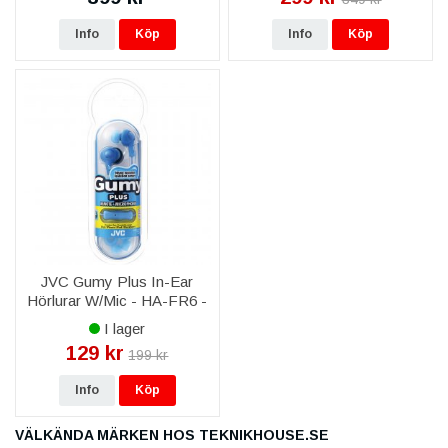
Info
Köp
Info
Köp
JVC Gumy Plus In-Ear
Hörlurar W/Mic - HA-FR6 -
Blå
I lager
129 kr
199 kr
Info
Köp
VÄLKÄNDA MÄRKEN HOS TEKNIKHOUSE.SE