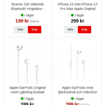
Braven 105 Vattentät
iPhone 13 mini iPhone 13
Bluetooth Högtalare -
Pro Max Apple Original
Rödgrå
Lightning till 3,5 mm-adapter
I lager
I lager
för hörlurar
199 kr
299 kr
399 kr
Info
Köp
Info
Köp
Apple EarPods Original
Apple EarPods med
med Lightning kontakt
fjärrkontroll och mikrofon
MMTN2ZM/A
MNHF2ZM/A 3,5 mm
I lager
I lager
399 kr
299 kr
349 kr