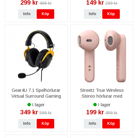
299 kr
149 kr
499 kr
299 kr
Info
Köp
Info
Köp
Gear4U 7.1 Spelhörlurar
Streetz True Wireless
Virtual Surround Gaming
Stereo hörlurar med
Headset - Komfort och
laddningsetui - Matt Rosa
I lager
I lager
Ergonomi
349 kr
199 kr
599 kr
499 kr
Info
Köp
Info
Köp