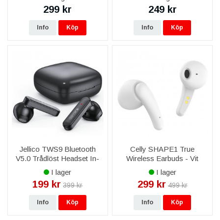
299 kr
249 kr
Info
Köp
Info
Köp
Jellico TWS9 Bluetooth
Celly SHAPE1 True
V5.0 Trådlöst Headset In-
Wireless Earbuds - Vit
Ear hörlurar - Svart
I lager
I lager
199 kr
299 kr
399 kr
499 kr
Info
Köp
Info
Köp