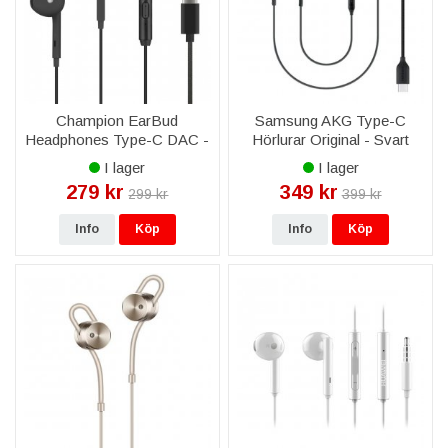
Champion EarBud
Samsung AKG Type-C
Headphones Type-C DAC -
Hörlurar Original - Svart
Svart
I lager
I lager
279 kr
349 kr
299 kr
399 kr
Info
Köp
Info
Köp