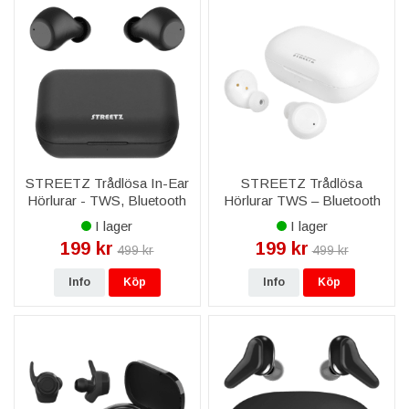
STREETZ Trådlösa In-Ear
STREETZ Trådlösa
Hörlurar - TWS, Bluetooth
Hörlurar TWS – Bluetooth
5.0, Laddningsetui - Svart
5.0, In-Ear, Laddningsetui -
I lager
I lager
Vit
199 kr
199 kr
499 kr
499 kr
Info
Köp
Info
Köp