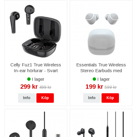
Celly Fuz1 True Wireless
Essentials True Wireless
In-ear hörlurar - Svart
Stereo Earbuds med
Laddlåda - Vit
I lager
I lager
299 kr
199 kr
499 kr
599 kr
Info
Köp
Info
Köp