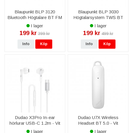
Blaupunkt BLP 3120
Blaupunkt BLP 3030
Bluetooth Högtalare BT FM
Högtalarsystem TWS BT
3W - Röd
2x3 - Svart
I lager
I lager
199 kr
199 kr
399 kr
499 kr
Info
Köp
Info
Köp
Dudao X3Pro In-ear
Dudao U7X Wireless
hörlurar USB-C 1.2m - Vit
Headset BT 5.0 - Vit
I lager
I lager