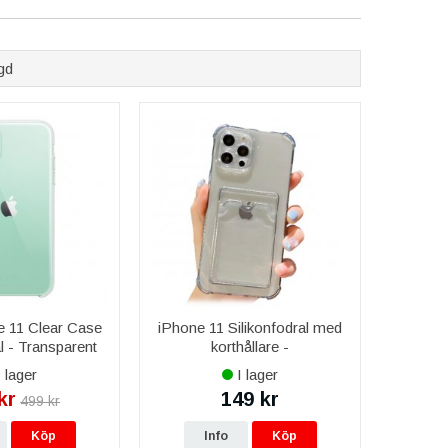
gd
e 11 Clear Case
iPhone 11 Silikonfodral med
l - Transparent
korthållare -
Svart/Transparent
 lager
I lager
kr
149 kr
499 kr
Köp
Info
Köp