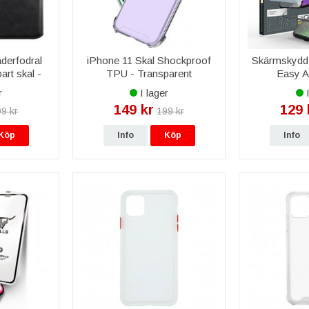
derfodral
iPhone 11 Skal Shockproof
Skärmskydd 
rt skal -
TPU - Transparent
Easy A
r
I lager
I
149 kr
129 
9 kr
199 kr
Köp
Info
Köp
Info