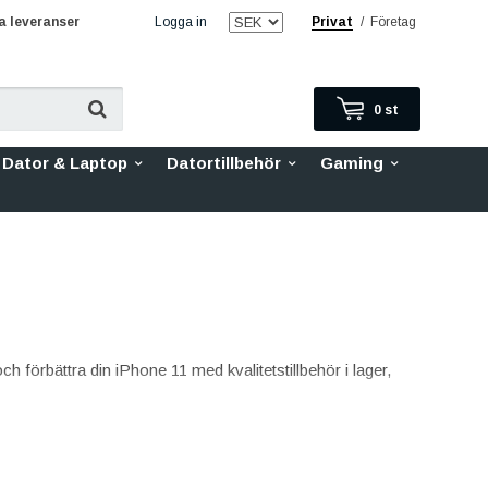
 leveranser
Logga in
Privat
/
Företag
0
st
Dator & Laptop
Datortillbehör
Gaming
 förbättra din iPhone 11 med kvalitetstillbehör i lager,
 till stötsäkra fodral – i olika färger och material.