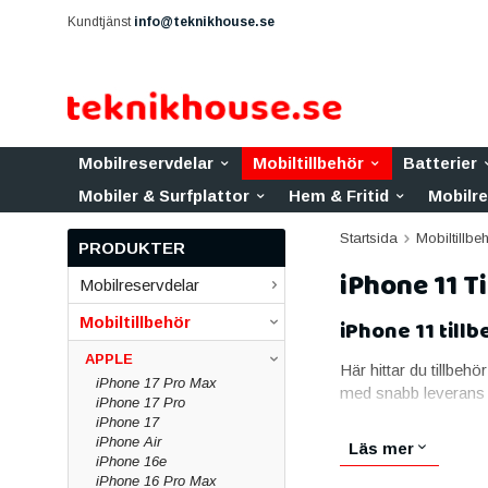
Kundtjänst
info@teknikhouse.se
Mobilreservdelar
Mobiltillbehör
Batterier
Mobiler & Surfplattor
Hem & Fritid
Mobilr
Startsida
Mobiltillbe
PRODUKTER
iPhone 11 T
Mobilreservdelar
Mobiltillbehör
iPhone 11 till
APPLE
Här hittar du tillbehör 
iPhone 17 Pro Max
med snabb leverans 
iPhone 17 Pro
Skal & fodral till
iPhone 17
iPhone Air
Läs mer
iPhone 16e
Ett bra skal skyddar i
iPhone 16 Pro Max