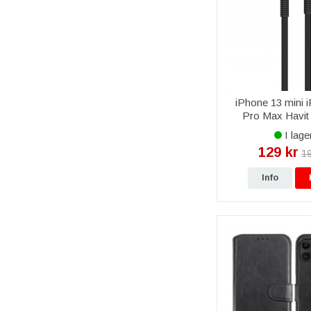
iPhone 13 mini 
Pro Max Havit 
Lightning Kabel 2
I lage
Svart
129 kr
19
Info