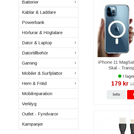
Batterier
Kablar & Laddare
Powerbank
Hörlurar & Högtalare
Dator & Laptop
Datortillbehör
iPhone 11 MagSa
Gaming
Skal - Trans
Mobiler & Surfplattor
I lage
179 kr
Hem & Fritid
19
Mobilreparation
Info
Verktyg
Outlet - Fyndvaror
Kampanjer