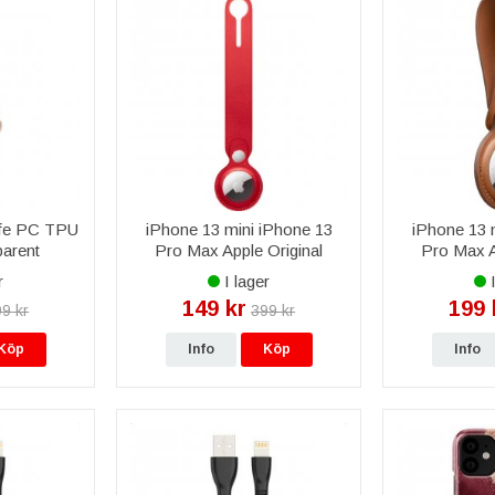
fe PC TPU
iPhone 13 mini iPhone 13
iPhone 13 
parent
Pro Max Apple Original
Pro Max A
AirTag Leather Loop - Röd
AirTag Leath
r
I lager
I
B
149 kr
199 
9 kr
399 kr
Köp
Info
Köp
Info