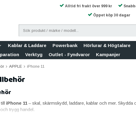
Alltid fri frakt över 999 kr
Snabba
Öppet köp 30 dagar
Kablar & Laddare
Powerbank
Hörlurar & Högtalare
eparation
Verktyg
Outlet - Fyndvaror
Kampanjer
hör
APPLE
iPhone 11
illbehör
behör
till
iPhone 11
– skal, skärmskydd, laddare, kablar och mer. Skydda och
och trygg handel.
 iPhone 11
Phone 11 mot stötar, repor och fall. Vi har allt från tunna, diskreta skal