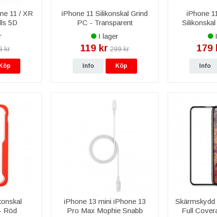
ne 11 / XR
iPhone 11 Silikonskal Grind
iPhone 11
ls 5D
PC - Transparent
Silikonskal
r
I lager
I
119 kr
179 
9 kr
299 kr
Köp
Info
Köp
Info
konskal
iPhone 13 mini iPhone 13
Skärmskydd 
- Röd
Pro Max Mophie Snabb
Full Cover