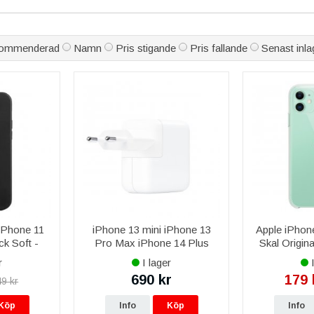
r, snabb leverans 1–3 vardagar och öppet köp i 30 dagar.
n exakt min iPhone 11?
 anpassade specifikt för iPhone 11.
ommenderad
Namn
Pris stigande
Pris fallande
Senast inla
iPhone 11
iPhone 13 mini iPhone 13
Apple iPhon
k Soft -
Pro Max iPhone 14 Plus
Skal Origina
kyddande
iPhone 14 Pro Max iPhone
r
I lager
I
15 Plus iPhone 15 Pro Max
690 kr
179 
9 kr
Apple 30W USB-C
MW2G3ZM/A Str
Köp
Info
Köp
Info