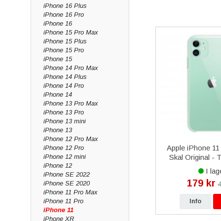
Skärmskydd & här
iPhone 16 Plus
iPhone 16 Pro
Ett
härdat glas
(Tem
iPhone 16
montera med bubbelf
iPhone 15 Pro Max
iPhone 15 Plus
Laddare, kablar 
iPhone 15 Pro
iPhone 15
Håll iPhone 11 ladda
iPhone 14 Pro Max
Varför handla h
iPhone 14 Plus
iPhone 14 Pro
iPhone 14
Vi är grossist med e
iPhone 13 Pro Max
behöver du en reserv
iPhone 13 Pro
Vanliga frågor om
iPhone 13 mini
iPhone 13
Vilka tillbehör finn
iPhone 12 Pro Max
rfodral
Apple EarPods Original med
Apple iPhone 11
iPhone 12 Pro
Vi har skal, skärmsky
iPhone 12 mini
 Svart
Lightning kontakt
Skal Original - 
Vilket skärmskydd
iPhone 12
MMTN2ZM/A
I lager
I lag
Härdat glas (Tempere
iPhone SE 2022
399 kr
179 kr
iPhone SE 2020
kr
4
Har ni skal till iPh
iPhone 11 Pro Max
Ja, vi har flera typer
iPhone 11 Pro
p
Info
Köp
Info
iPhone 11
Ingår frakt och ga
iPhone XR