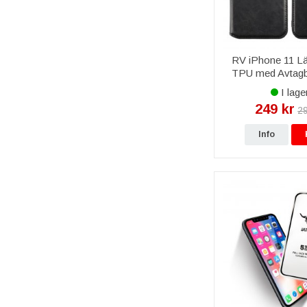
RV iPhone 11 Lä
TPU med Avtagba
Svart
I lage
249 kr
29
Info