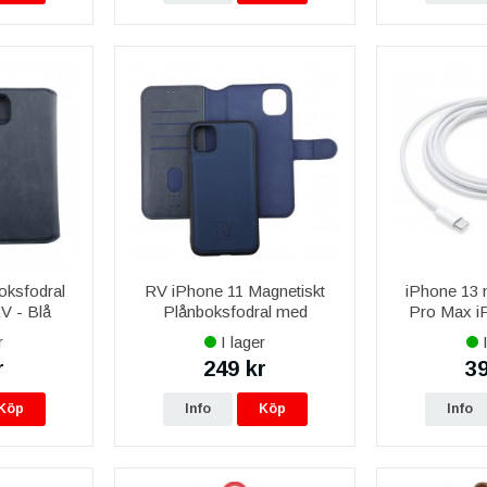
oksfodral
RV iPhone 11 Magnetiskt
iPhone 13 
V - Blå
Plånboksfodral med
Pro Max i
Avtagbart skal - Blå
iPhone 14 
r
I lager
I
Original USB-
r
249 kr
39
kabel 2M M
Köp
Info
Köp
Info