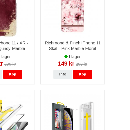
Phone 11 / XR -
Richmond & Finch iPhone 11
gundy Marble -
Skal - Pink Marble Floral
Of Sweden
 lager
I lager
kr
149 kr
299 kr
299 kr
Köp
Info
Köp