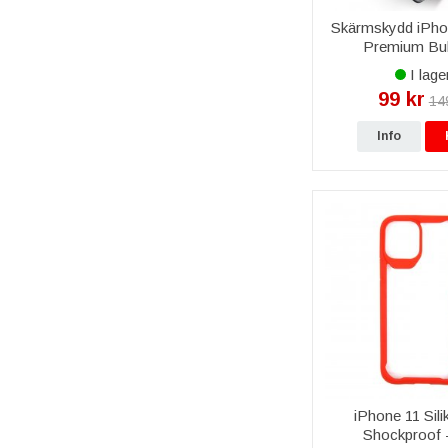
Skärmskydd iPho
Premium Bul
I lage
99 kr
14
Info
iPhone 11 Sili
Shockproof 