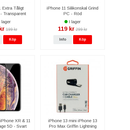
 Extra Tåligt
iPhone 11 Silikonskal Grind
 - Transparent
PC - Röd
 lager
I lager
kr
119 kr
199 kr
299 kr
Köp
Info
Köp
iPhone XR & 11
iPhone 13 mini iPhone 13
age 5D - Svart
Pro Max Griffin Lightning