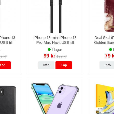
iPhone 13
iPhone 13 mini iPhone 13
iDeal Skal i
USB till
Pro Max Havit USB till
Golden Bur
,0A 1,8m -
Lightning Kabel till iPhone &
iDeal 
r
I lager
I
iPad 2,0A 1m - Svart
99 kr
79 
9 kr
199 kr
Köp
Info
Köp
Info