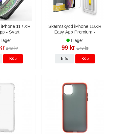
iPhone 11 / XR
Skärmskydd iPhone 11/XR
pp - Svart
Easy App Premium -
Transparent
 lager
I lager
kr
99 kr
149 kr
149 kr
Köp
Info
Köp