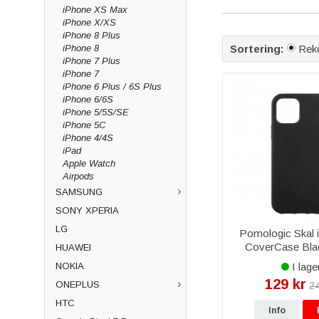
Fri frakt över 999 k
iPhone XS Max
iPhone X/XS
Passar tillbehöre
iPhone 8 Plus
Ja, alla tillbehör är
iPhone 8
Sortering:
Rek
iPhone 7 Plus
iPhone 7
iPhone 6 Plus / 6S Plus
iPhone 6/6S
iPhone 5/5S/SE
iPhone 5C
iPhone 4/4S
iPad
Apple Watch
Airpods
SAMSUNG
SONY XPERIA
LG
Pomologic Skal 
CoverCase Blac
HUAWEI
Stilrent och s
I lage
NOKIA
129 kr
ONEPLUS
24
HTC
Info