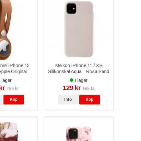
mini iPhone 13
Melkco iPhone 11 / XR
pple Original
Silikonskal Aqua - Rosa Sand
er Loop - Saddle
 lager
I lager
rown
kr
129 kr
299 kr
199 kr
Köp
Info
Köp