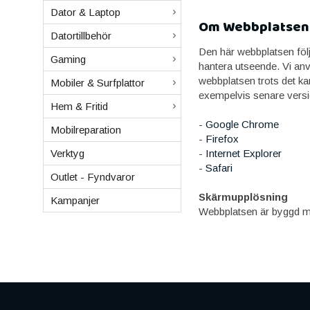
Dator & Laptop
Om Webbplatsen
Datortillbehör
Den här webbplatsen följ
Gaming
hantera utseende. Vi anvä
webbplatsen trots det k
Mobiler & Surfplattor
exempelvis senare versi
Hem & Fritid
-
Google Chrome
Mobilreparation
-
Firefox
Verktyg
-
Internet Explorer
-
Safari
Outlet - Fyndvaror
Skärmupplösning
Kampanjer
Webbplatsen är byggd me