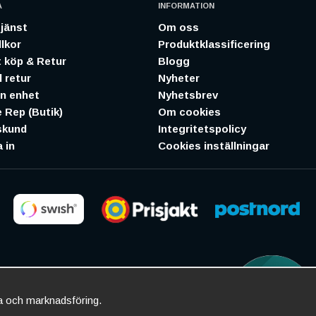
A
INFORMATION
jänst
Om oss
lkor
Produktklassificering
 köp & Retur
Blogg
 retur
Nyheter
in enhet
Nyhetsbrev
 Rep (Butik)
Om cookies
skund
Integritetspolicy
 in
Cookies inställningar
ta och marknadsföring.