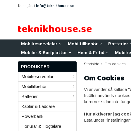
Kundtjänst
info@teknikhouse.se
Mobilreservdelar
Mobiltillbehör
Batterier
Mobiler & Surfplattor
Hem & Fritid
Mobilr
Startsida
Om cookies
PRODUKTER
Om Cookies
Mobilreservdelar
Mobiltillbehör
Vi använder så kallade "c
Istället används cookies 
Batterier
kommer sidan inte fung
Kablar & Laddare
Hur aktiverar jag coo
Powerbank
Leta under "inställningar"
Hörlurar & Högtalare