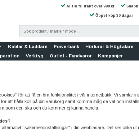
Alltid fri frakt över 999 kr
Snabba
Öppet köp 30 dagar
Kablar & Laddare
Powerbank
Hörlurar & Högtalare
eparation
Verktyg
Outlet - Fyndvaror
Kampanjer
ookies" för att få en bra funktionalitet i vår internetbutik. Vi samla
för att hålla koll på din varukorg samt komma ihåg de val och inställn
era som den ska och du kommer ej kunna handla.
kies?
 alternativt "säkerhetsinställningar" i din webbläsare. Det ser olika ut 