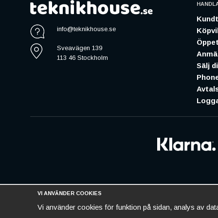
HANDL
Kundt
info@teknikhouse.se
Köpvil
Öppet
Sveavägen 139
Anmäl
113 46 Stockholm
Sälj d
Phone
Avtal
Logga
VI ANVÄNDER COOKIES
Vi använder cookies för funktion på sidan, analys av da