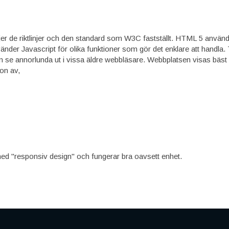
er de riktlinjer och den standard som W3C fastställt. HTML 5 används
nder Javascript för olika funktioner som gör det enklare att handla. Ty
an se annorlunda ut i vissa äldre webbläsare. Webbplatsen visas bä
on av,
d "responsiv design" och fungerar bra oavsett enhet.