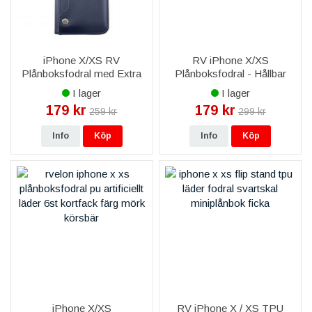
iPhone X/XS RV
RV iPhone X/XS
Plånboksfodral med Extra
Plånboksfodral - Hållbar
Kortfack - Blå
och elegant - Gyllenbrun
I lager
I lager
179 kr
179 kr
259 kr
299 kr
Info
Köp
Info
Köp
iPhone X/XS
RV iPhone X / XS TPU