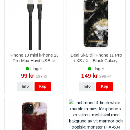
iPhone 13 mini iPhone 13
iDeal Skal till iPhone 11 Pro
Pro Max Havit USB till
/ XS / X - Black Galaxy
Lightning Kabel till iPhone &
Marble
I lager
I lager
iPad 2,0A 1m - Svart
99 kr
149 kr
199 kr
299 kr
Info
Köp
Info
Köp