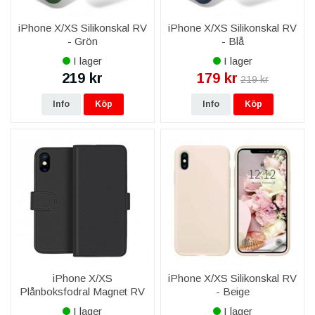
iPhone X/XS Silikonskal RV
iPhone X/XS Silikonskal RV
- Grön
- Blå
I lager
I lager
219 kr
179 kr
219 kr
Info
Köp
Info
Köp
iPhone X/XS
iPhone X/XS Silikonskal RV
Plånboksfodral Magnet RV
- Beige
- Svart
I lager
I lager