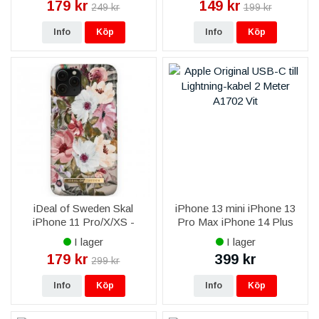
179 kr
149 kr
249 kr
199 kr
Info
Köp
Info
Köp
iDeal of Sweden Skal
iPhone 13 mini iPhone 13
iPhone 11 Pro/X/XS -
Pro Max iPhone 14 Plus
Sweet Blossom
iPhone 14 Pro Max Apple
I lager
I lager
Original USB-C till
179 kr
399 kr
299 kr
Lightning-kabel 2M
MKQ42ZM/A - Vit
Info
Köp
Info
Köp