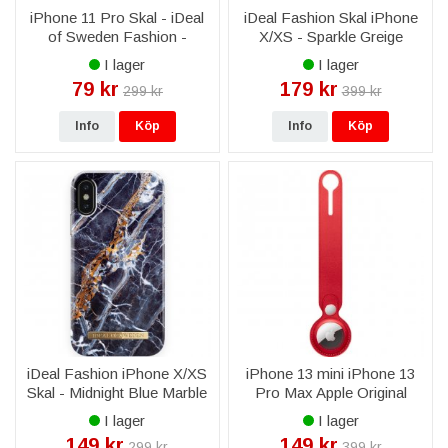
iPhone 11 Pro Skal - iDeal
iDeal Fashion Skal iPhone
of Sweden Fashion -
X/XS - Sparkle Greige
Midnight Blue Marble
Marble
I lager
I lager
79 kr
179 kr
299 kr
399 kr
Info
Köp
Info
Köp
iDeal Fashion iPhone X/XS
iPhone 13 mini iPhone 13
Skal - Midnight Blue Marble
Pro Max Apple Original
AirTag Leather Loop - Röd
I lager
I lager
149 kr
149 kr
299 kr
399 kr