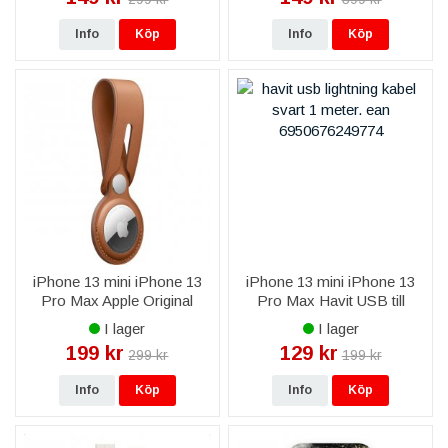
Info
Köp
Info
Köp
iPhone 13 mini iPhone 13
iPhone 13 mini iPhone 13
Pro Max Apple Original
Pro Max Havit USB till
AirTag Leather Loop -
Lightning Kabel 2,0A 1,8m -
I lager
I lager
Saddle Brown
Svart
199 kr
129 kr
299 kr
199 kr
Info
Köp
Info
Köp