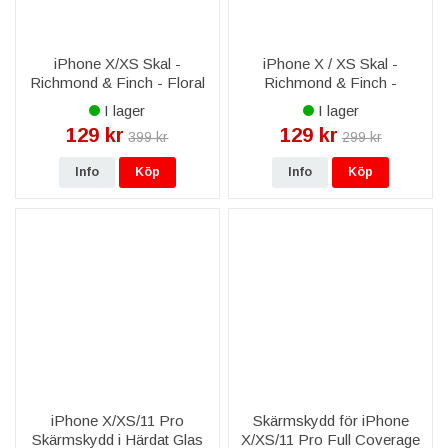
iPhone X/XS Skal -
iPhone X / XS Skal -
Richmond & Finch - Floral
Richmond & Finch -
Tweed
Blommig Kedja
I lager
I lager
129 kr
129 kr
399 kr
299 kr
Info
Köp
Info
Köp
iPhone X/XS/11 Pro
Skärmskydd för iPhone
Skärmskydd i Härdat Glas
X/XS/11 Pro Full Coverage