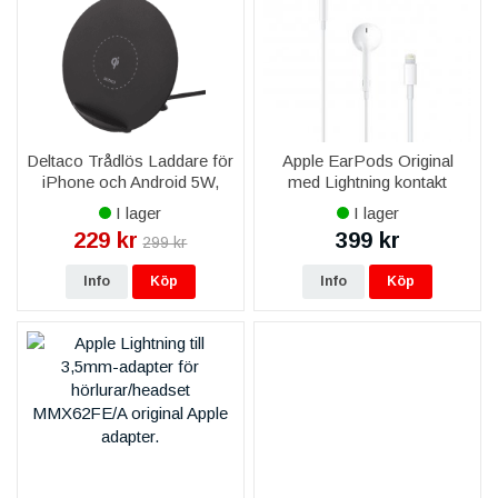
Deltaco Trådlös Laddare för
Apple EarPods Original
iPhone och Android 5W,
med Lightning kontakt
Svart
MMTN2ZM/A
I lager
I lager
229 kr
399 kr
299 kr
Info
Köp
Info
Köp