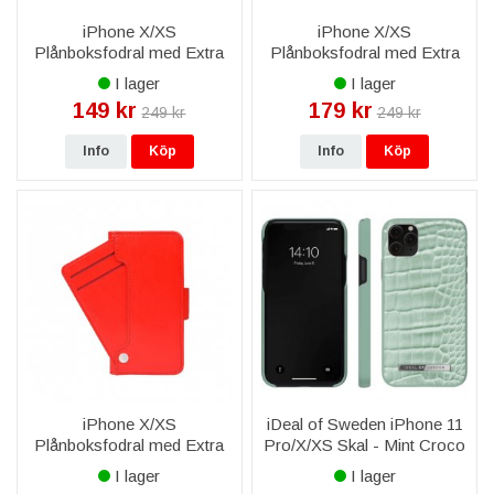
iPhone X/XS
iPhone X/XS
Plånboksfodral med Extra
Plånboksfodral med Extra
Kortfack - Brun
Kortfack - Grå
I lager
I lager
149 kr
179 kr
249 kr
249 kr
Info
Köp
Info
Köp
iPhone X/XS
iDeal of Sweden iPhone 11
Plånboksfodral med Extra
Pro/X/XS Skal - Mint Croco
Kortfack Stativ - Röd
I lager
I lager