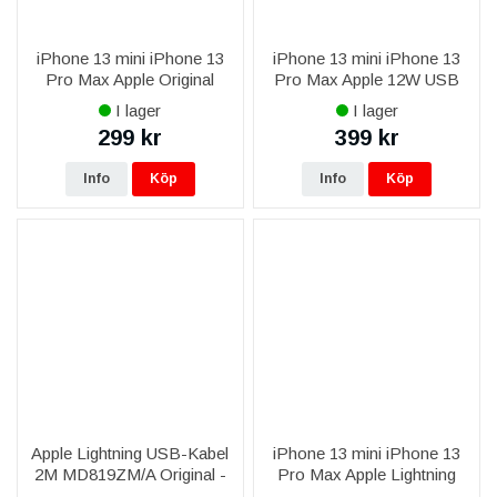
iPhone 13 mini iPhone 13
iPhone 13 mini iPhone 13
Pro Max Apple Original
Pro Max Apple 12W USB
Lightning till 3,5 mm-adapter
Strömadapter MGN03ZM/A
I lager
I lager
för hörlurar
Original
299 kr
399 kr
Info
Köp
Info
Köp
Apple Lightning USB-Kabel
iPhone 13 mini iPhone 13
2M MD819ZM/A Original -
Pro Max Apple Lightning
Vit
USB-Kabel 1M Original