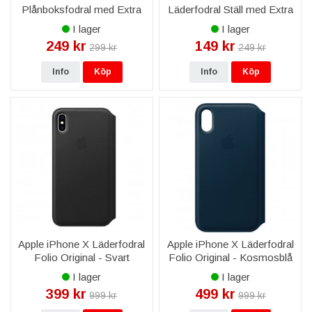
Plånboksfodral med Extra
Läderfodral Ställ med Extra
Kortfack RV - Lila
Kortfack - Minificka - Svart
I lager
I lager
249 kr
149 kr
299 kr
249 kr
Info
Köp
Info
Köp
Apple iPhone X Läderfodral
Apple iPhone X Läderfodral
Folio Original - Svart
Folio Original - Kosmosblå
I lager
I lager
399 kr
499 kr
999 kr
999 kr