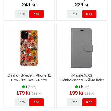
249 kr
229 kr
Info
Köp
Info
Köp
iDeal of Sweden iPhone 11
iPhone X/XS
Pro/X/XS Skal - Retro
Plånboksfodral - Äkta läder
Bloom
- Grå
I lager
I lager
179 kr
199 kr
199 kr
299 kr
Info
Köp
Info
Köp