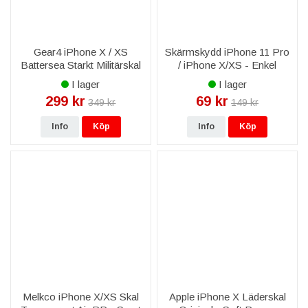
Gear4 iPhone X / XS
Skärmskydd iPhone 11 Pro
Battersea Starkt Militärskal
/ iPhone X/XS - Enkel
applicering
I lager
I lager
299 kr
69 kr
349 kr
149 kr
Info
Köp
Info
Köp
Melkco iPhone X/XS Skal
Apple iPhone X Läderskal