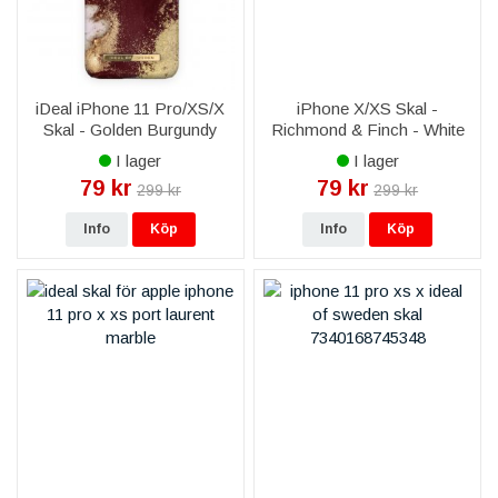
iDeal iPhone 11 Pro/XS/X
iPhone X/XS Skal -
Skal - Golden Burgundy
Richmond & Finch - White
Marble
Marble Tropics
I lager
I lager
79 kr
79 kr
299 kr
299 kr
Info
Köp
Info
Köp