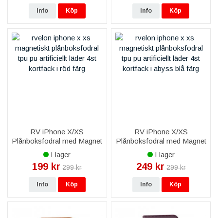
Info
Köp
Info
Köp
RV iPhone X/XS
RV iPhone X/XS
Plånboksfodral med Magnet
Plånboksfodral med Magnet
Skal - Röd
och Avtagbart skal - Blå
I lager
I lager
199 kr
249 kr
299 kr
299 kr
Info
Köp
Info
Köp