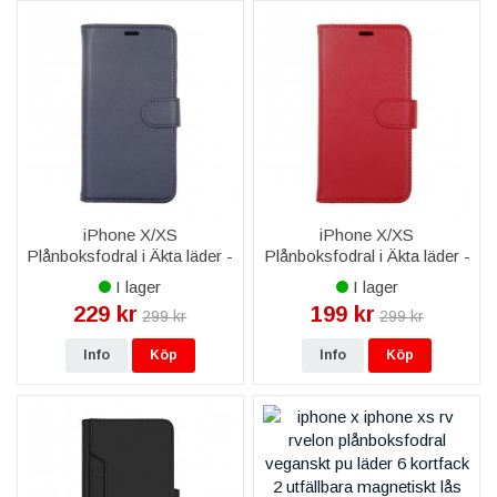
iPhone X/XS
iPhone X/XS
Plånboksfodral i Äkta läder -
Plånboksfodral i Äkta läder -
Blå
Röd
I lager
I lager
229 kr
199 kr
299 kr
299 kr
Info
Köp
Info
Köp