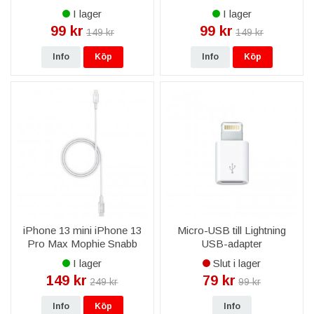
5D - Svart
I lager
I lager
99 kr
99 kr
149 kr
149 kr
Info
Köp
Info
Köp
iPhone 13 mini iPhone 13
Micro-USB till Lightning
Pro Max Mophie Snabb
USB-adapter
USB-C till Lightning 1m
I lager
Slut i lager
Laddningskabel - Vit
149 kr
79 kr
249 kr
99 kr
Info
Köp
Info