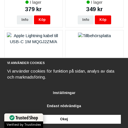
I lager
I lager
MXLY2ZM/A - Vit
379 kr
349 kr
Info
Köp
Info
Köp
VI ANVÄNDER COOKIES
Vi använder cookies för funktion på sidan, analys av data
och marknadsföring.
iPhone 13 mini iPhone 13
iPhone 13 mini iPhone 13
Inställningar
Pro Max Apple Original
Pro Max Tillbehörsplatta
Lightning kabel till USB-C
med elastiska band, 1 fack -
I lager
I lager
Endast nödvändiga
1M MQGJ2ZM/A
Svart
399 kr
99 kr
199 kr
Trusted Shop
Okej
Info
Köp
Info
Köp
Verified by Trustindex