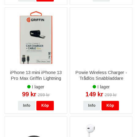
iPhone 13 mini iPhone 13
Powie Wireless Charger -
Pro Max Griffin Lightning
Trådlös Snabbladdare
Billaddare 12W
I lager
I lager
Ultrakompakt
99 kr
149 kr
299 kr
299 kr
Info
Köp
Info
Köp