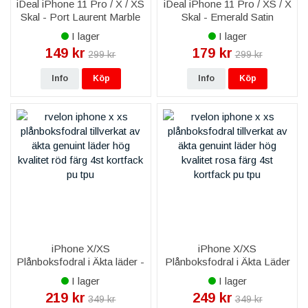
iDeal iPhone 11 Pro / X / XS
iDeal iPhone 11 Pro / XS / X
Skal - Port Laurent Marble
Skal - Emerald Satin
I lager
I lager
149 kr
179 kr
299 kr
299 kr
Info
Köp
Info
Köp
iPhone X/XS
iPhone X/XS
Plånboksfodral i Äkta läder -
Plånboksfodral i Äkta Läder
Röd
- Rosa
I lager
I lager
219 kr
249 kr
349 kr
349 kr