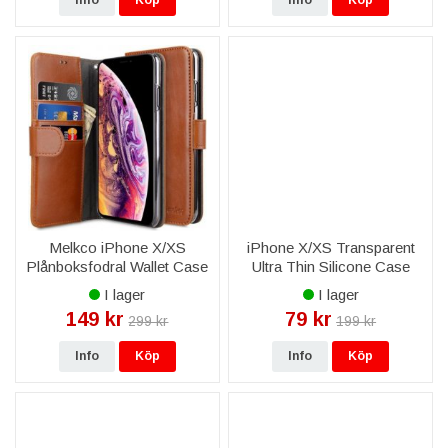
Info
Köp
Info
Köp
Melkco iPhone X/XS
iPhone X/XS Transparent
Plånboksfodral Wallet Case
Ultra Thin Silicone Case
- Brun
I lager
I lager
149 kr
79 kr
299 kr
199 kr
Info
Köp
Info
Köp