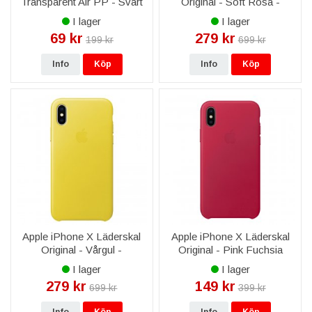
Transparent Air PP - Svart
Original - Soft Rosa -
MRGH2ZM/A
I lager
I lager
69 kr
279 kr
199 kr
699 kr
Info
Köp
Info
Köp
Apple iPhone X Läderskal
Apple iPhone X Läderskal
Original - Vårgul -
Original - Pink Fuchsia
MRGJ2ZM/A
I lager
I lager
279 kr
149 kr
699 kr
399 kr