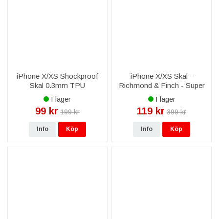
iPhone X/XS Shockproof
iPhone X/XS Skal -
Skal 0.3mm TPU
Richmond & Finch - Super
Transparent
Star
I lager
I lager
99 kr
119 kr
199 kr
399 kr
Info
Köp
Info
Köp