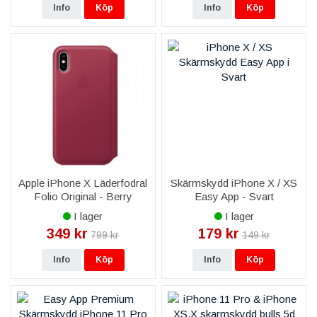
Info
Köp
Info
Köp
Apple iPhone X Läderfodral
Skärmskydd iPhone X / XS
Folio Original - Berry
Easy App - Svart
I lager
I lager
349 kr
179 kr
799 kr
149 kr
Info
Köp
Info
Köp