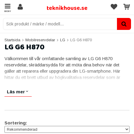
MENY
Startsida
Mobilreservdelar
LG
LG G6 H870
LG G6 H870
Välkommen till vår omfattande samling av LG G6 H870
reservdelar, skräddarsydda för att möta dina behov när det
gäller att reparera eller uppgradera din LG-smartphone. Här
hittar du ett brett utbud av högkvalitativa reservdelar som är
specifikt utformade för LG G6 H870-modellen.
Läs mer
Utforska vår kategori för LG G6 H870 reservdelar för att hitta
allt från skärmmoduler och batterier till kameraenheter och
laddningsportar. Våra produkter är noggrant utvalda och
kvalitetstestade för att säkerställa långvarig prestanda och
kompatibilitet med din enhet.
Sortering:
Oavsett om du behöver ersätta en trasig skärm, uppgradera
batteriets kapacitet eller återställa kamerafunktionerna, så har vi