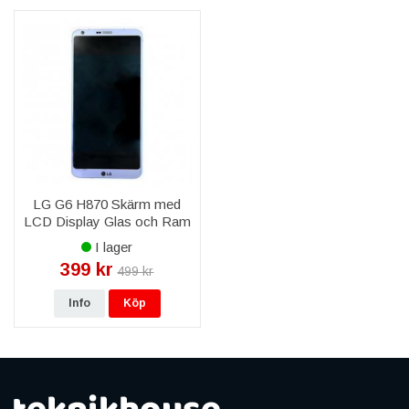
de reservdelar du behöver för att återställa din LG G6 H870 till
optimalt skick. Vårt sortiment omfattar även verktyg och
tillbehör för att underlätta reparationen och säkerställa en smidig
process.
Vi strävar efter att erbjuda högkvalitativa produkter till
konkurrenskraftiga priser, samt en enkel och trygg
köpupplevelse. Utforska vår LG G6 H870 reservdelar kategori
och ge din smartphone nytt liv med våra pålitliga och hållbara
reservdelar.
LG G6 H870 Skärm med
LCD Display Glas och Ram
Original - Blå
I lager
399 kr
499 kr
Info
Köp