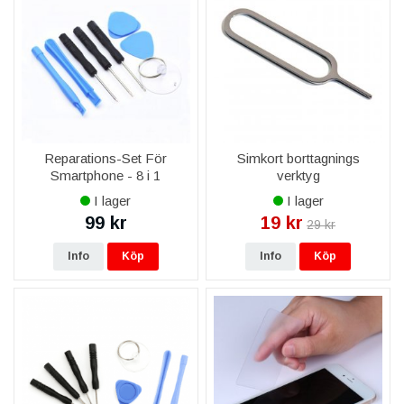
Har ni skärm och batteri till Huawei Honor 7?
Ja, både skärm i originalkvalitet och batteri med full kapacitet
finns till Huawei Honor 7.
Passar delarna exakt min Huawei Honor 7?
Alla delar är modellspecifika för Huawei Honor 7 och
funktionstestade före leverans.
Reparations-Set För
Simkort borttagnings
Ingår garanti?
Smartphone - 8 i 1
verktyg
Ja, livstidsgaranti på reservdelen, fri frakt över 999 kr och
leverans 1–3 vardagar.
I lager
I lager
99 kr
19 kr
29 kr
Kan ni montera delen åt mig?
Ja, via vår mobilreparation byter vi skärm, batteri och baksida
Info
Köp
Info
Köp
på Huawei Honor 7.