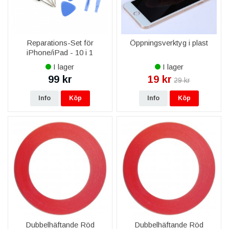
Reparations-Set för
Öppningsverktyg i plast
iPhone/iPad - 10 i 1
I lager
I lager
99 kr
19 kr
29 kr
Info
Köp
Info
Köp
Dubbelhäftande Röd
Dubbelhäftande Röd