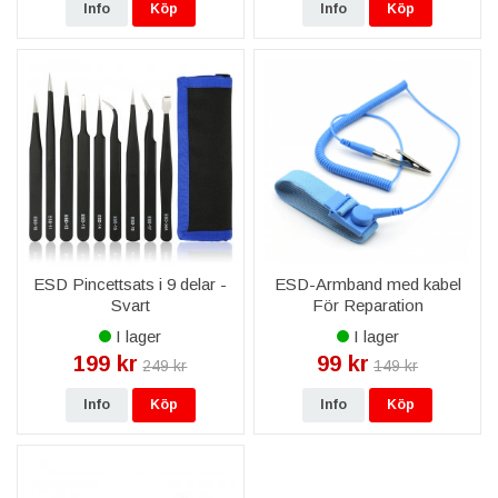
Info
Köp
Info
Köp
ESD Pincettsats i 9 delar -
ESD-Armband med kabel
Svart
För Reparation
I lager
I lager
199 kr
99 kr
249 kr
149 kr
Info
Köp
Info
Köp