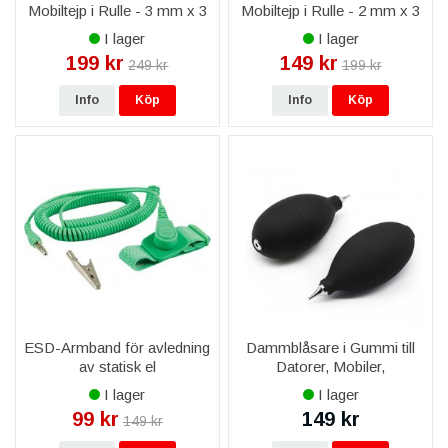
Mobiltejp i Rulle - 3 mm x 3
Mobiltejp i Rulle - 2 mm x 3
M
M
I lager
I lager
199 kr
149 kr
249 kr
199 kr
Info
Köp
Info
Köp
ESD-Armband för avledning
Dammblåsare i Gummi till
av statisk el
Datorer, Mobiler,
Kameralins
I lager
I lager
99 kr
149 kr
149 kr