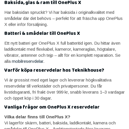
Baksida, glas & ram till OnePlus X
Har baksidan spruckit? Vi har baksida i originalkvalitet med
smådelar där det behövs – perfekt för att fräscha upp OnePlus
X eller inför försäljning.
Batteri & smådelar till OnePlus X
Ett nytt batteri ger OnePlus X full batteritid igen. Du hittar även
laddkontakt med flexkabel, kameror, kameraglas, högtalare,
vibrator, antenner och tejp – allt för en komplett reparation. Se
alla
mobilreservdelar
.
Varför köpa reservdelar hos Teknikhouse?
Vi är grossist med eget lager och levererar högkvalitativa
reservdelar till verkstäder och privatpersoner. Du får
livstidsgaranti, fri frakt över 999 kr, snabb leverans 1–3 vardagar
och öppet köp i 30 dagar.
Vanliga frågor om OnePlus X reservdelar
Vilka delar finns till OnePlus X?
Vi lagerför skärm, batteri, baksida, laddkontakt, kamera och
smådelar till OnePlus X – funktionstestade före leverans.