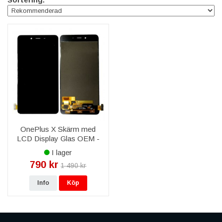
OnePlus X Skärm med
LCD Display Glas OEM -
Svart
I lager
790 kr
1 490 kr
Info
Köp