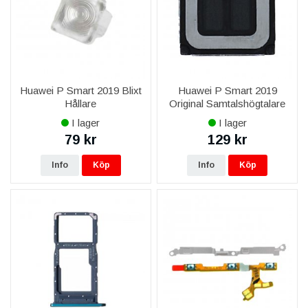
Vilka delar finns till Huawei P Smart (2019)?
Vi lagerför skärm, batteri, baksida, laddkontakt, kamera och
smådelar till Huawei P Smart (2019) – funktionstestade före
leverans.
Har ni skärm och batteri till Huawei P Smart (2019)?
Ja, både skärm i originalkvalitet och batteri med full kapacitet
Huawei P Smart 2019 Blixt
Huawei P Smart 2019
finns till Huawei P Smart (2019).
Hållare
Original Samtalshögtalare
Passar delarna exakt min Huawei P Smart (2019)?
I lager
I lager
Alla delar är modellspecifika för Huawei P Smart (2019) och
79 kr
129 kr
funktionstestade före leverans.
Info
Köp
Info
Köp
Ingår garanti?
Ja, livstidsgaranti på reservdelen, fri frakt över 999 kr och
leverans 1–3 vardagar.
Kan ni montera delen åt mig?
Ja, via vår mobilreparation byter vi skärm, batteri och baksida
på Huawei P Smart (2019).