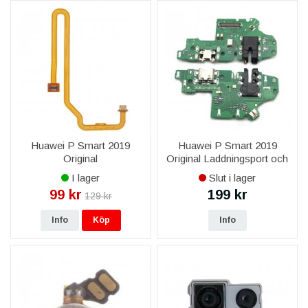
Huawei P Smart 2019
Huawei P Smart 2019
Original
Original Laddningsport och
Fingeravtrycksläsare
Mikrofon
I lager
Slut i lager
Flexkabel
99 kr
199 kr
129 kr
Info
Köp
Info