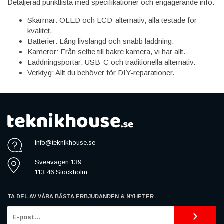
Detaljerad punktlista med specifikationer och engagerande info.
Skärmar: OLED och LCD-alternativ, alla testade för
kvalitet.
Batterier: Lång livslängd och snabb laddning.
Kameror: Från selfie till bakre kamera, vi har allt.
Laddningsportar: USB-C och traditionella alternativ.
Verktyg: Allt du behöver för DIY-reparationer.
info@teknikhouse.se
Sveavägen 139
113 46 Stockholm
TA DEL AV VÅRA BÄSTA ERBJUDANDEN & NYHETER