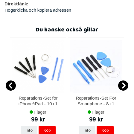
Direktlänk:
Högerklicka och kopiera adressen
Du kanske också gillar
-C
Reparations-Set för
Reparations-Set För
 &
iPhone/iPad - 10 i 1
Smartphone - 8 i 1
M
I lager
I lager
99 kr
99 kr
Info
Köp
Info
Köp