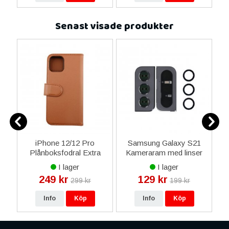
Senast visade produkter
iPhone 12/12 Pro
Samsung Galaxy S21
iP
C
Plånboksfodral Extra
Kameraram med linser
Kortfack - Gyllenbrun
I lager
I lager
249 kr
129 kr
299 kr
199 kr
Info
Köp
Info
Köp