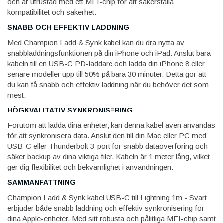
och är utrustad med ett MFI-chip för att säkerställa
kompatibilitet och säkerhet.
SNABB OCH EFFEKTIV LADDNING
Med Champion Ladd & Synk kabel kan du dra nytta av
snabbladdningsfunktionen på din iPhone och iPad. Anslut bara
kabeln till en USB-C PD-laddare och ladda din iPhone 8 eller
senare modeller upp till 50% på bara 30 minuter. Detta gör att
du kan få snabb och effektiv laddning när du behöver det som
mest.
HÖGKVALITATIV SYNKRONISERING
Förutom att ladda dina enheter, kan denna kabel även användas
för att synkronisera data. Anslut den till din Mac eller PC med
USB-C eller Thunderbolt 3-port för snabb dataöverföring och
säker backup av dina viktiga filer. Kabeln är 1 meter lång, vilket
ger dig flexibilitet och bekvämlighet i användningen.
SAMMANFATTNING
Champion Ladd & Synk kabel USB-C till Lightning 1m - Svart
erbjuder både snabb laddning och effektiv synkronisering för
dina Apple-enheter. Med sitt robusta och pålitliga MFI-chip samt