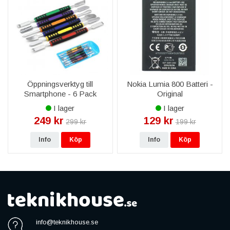
Öppningsverktyg till
Nokia Lumia 800 Batteri -
Smartphone - 6 Pack
Original
I lager
I lager
249 kr
129 kr
299 kr
199 kr
Info
Köp
Info
Köp
info@teknikhouse.se