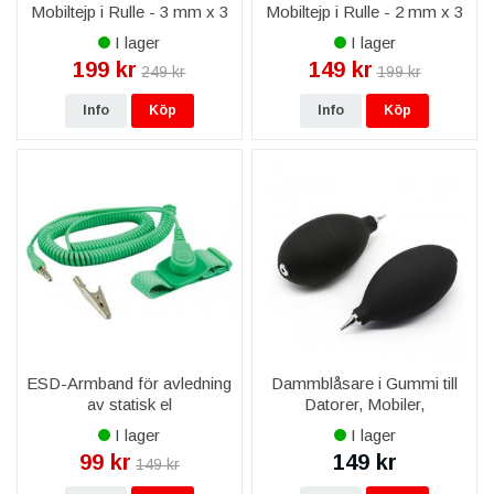
Mobiltejp i Rulle - 3 mm x 3
Mobiltejp i Rulle - 2 mm x 3
M
M
I lager
I lager
199 kr
149 kr
249 kr
199 kr
Info
Köp
Info
Köp
ESD-Armband för avledning
Dammblåsare i Gummi till
av statisk el
Datorer, Mobiler,
Kameralins
I lager
I lager
99 kr
149 kr
149 kr