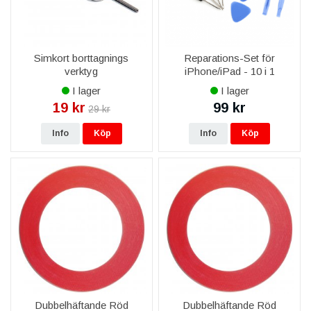
Simkort borttagnings
Reparations-Set för
verktyg
iPhone/iPad - 10 i 1
I lager
I lager
19 kr
99 kr
29 kr
Info
Köp
Info
Köp
Dubbelhäftande Röd
Dubbelhäftande Röd