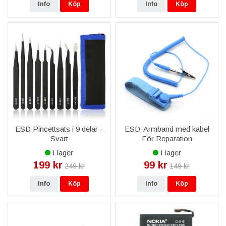
Info
Köp
Info
Köp
ESD Pincettsats i 9 delar -
ESD-Armband med kabel
Svart
För Reparation
I lager
I lager
199 kr
99 kr
249 kr
149 kr
Info
Köp
Info
Köp