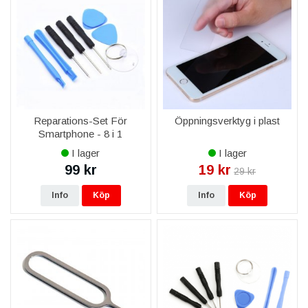
Har ni skärm och batteri till Nokia Lumia 800?
Ja, både skärm i originalkvalitet och batteri med full kapacitet
finns till Nokia Lumia 800.
Passar delarna exakt min Nokia Lumia 800?
Alla delar är modellspecifika för Nokia Lumia 800 och
funktionstestade före leverans.
Reparations-Set För
Öppningsverktyg i plast
Ingår garanti?
Smartphone - 8 i 1
Ja, livstidsgaranti på reservdelen, fri frakt över 999 kr och
leverans 1–3 vardagar.
I lager
I lager
99 kr
19 kr
29 kr
Kan ni montera delen åt mig?
Ja, via vår mobilreparation byter vi skärm, batteri och baksida
Info
Köp
Info
Köp
på Nokia Lumia 800.