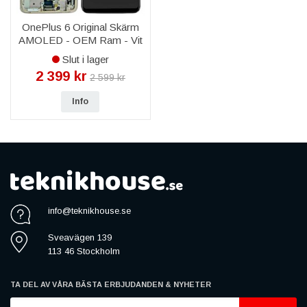
OnePlus 6 Original Skärm
AMOLED - OEM Ram - Vit
Slut i lager
2 399 kr
2 599 kr
Info
info@teknikhouse.se
Sveavägen 139
113 46 Stockholm
TA DEL AV VÅRA BÄSTA ERBJUDANDEN & NYHETER