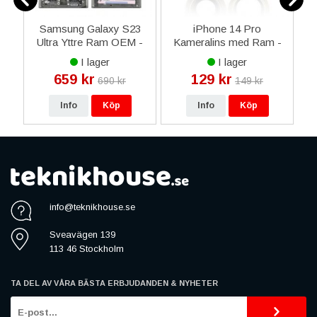
Samsung Galaxy S23
iPhone 14 Pro
d
Ultra Yttre Ram OEM -
Kameralins med Ram -
ila
Grön
Guld
I lager
I lager
659 kr
129 kr
690 kr
149 kr
Info
Köp
Info
Köp
info@teknikhouse.se
Sveavägen 139
113 46 Stockholm
TA DEL AV VÅRA BÄSTA ERBJUDANDEN & NYHETER