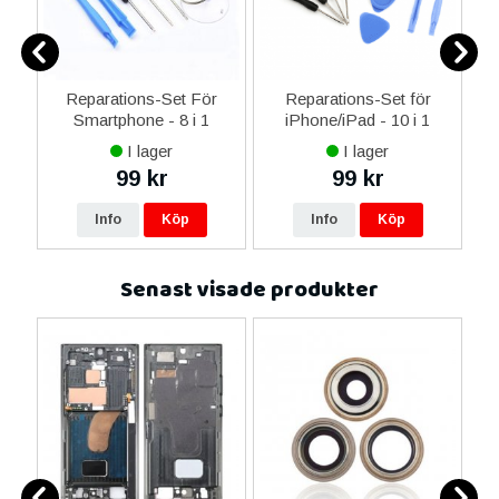
ne
Reparations-Set För
Reparations-Set för
14
Smartphone - 8 i 1
iPhone/iPad - 10 i 1
M
ax
I lager
I lager
ne
99 kr
99 kr
re
Info
Köp
Info
Köp
Senast visade produkter