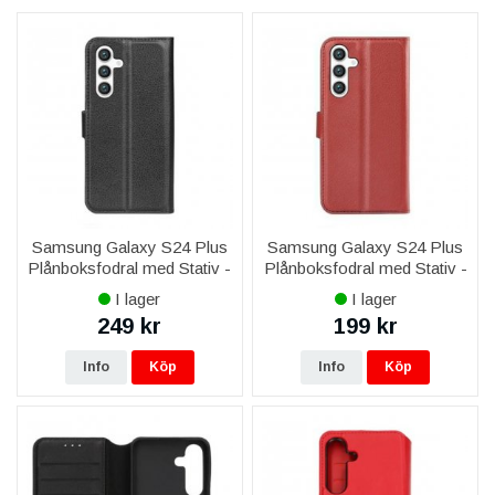
ljudtillbehör ger kristallklart ljud för både samtal och musik, vilket
gör dem perfekta för både arbete och fritid.
Oavsett om du söker ett pålitligt skydd, förbättrad batteritid eller
skräddarsydda lösningar för vardag och resa hittar du de
perfekta tillbehören för din Samsung Galaxy S24 Plus i vårt
sortiment.
Samsung Galaxy S24 Plus
Samsung Galaxy S24 Plus
Plånboksfodral med Stativ -
Plånboksfodral med Stativ -
Svart
Brun
I lager
I lager
249 kr
199 kr
Info
Köp
Info
Köp