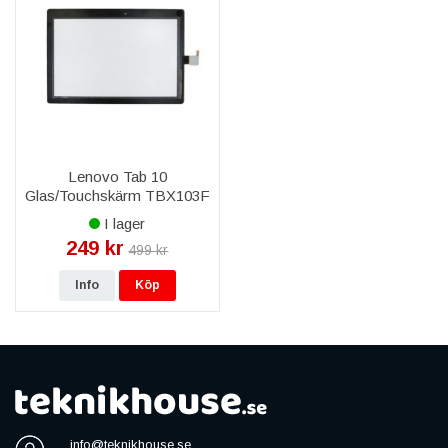
Lenovo Tab 10
Glas/Touchskärm TBX103F
- Svart
I lager
249 kr
499 kr
Info
Köp
info@teknikhouse.se