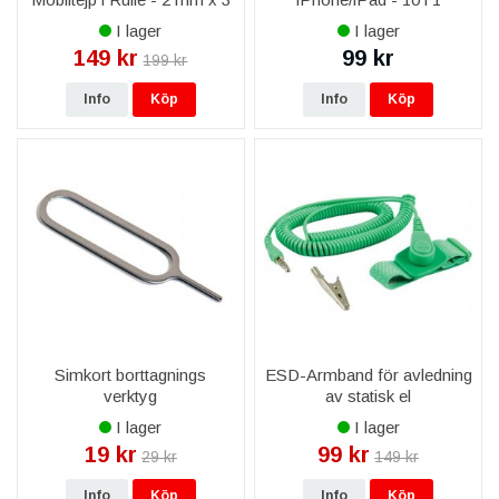
M
I lager
I lager
149 kr
99 kr
199 kr
Info
Köp
Info
Köp
Simkort borttagnings
ESD-Armband för avledning
verktyg
av statisk el
I lager
I lager
19 kr
99 kr
29 kr
149 kr
Info
Köp
Info
Köp