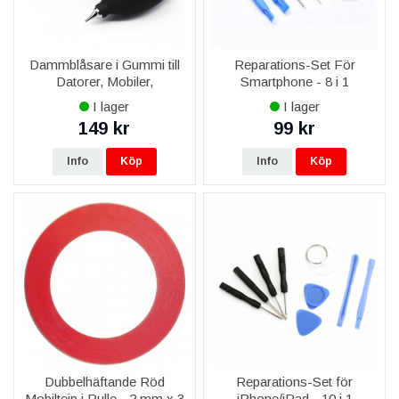
Dammblåsare i Gummi till
Reparations-Set För
Datorer, Mobiler,
Smartphone - 8 i 1
Kameralins
I lager
I lager
149 kr
99 kr
Info
Köp
Info
Köp
Dubbelhäftande Röd
Reparations-Set för
Mobiltejp i Rulle - 2 mm x 3
iPhone/iPad - 10 i 1