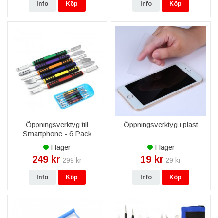
Info
Köp
Info
Köp
Öppningsverktyg till
Öppningsverktyg i plast
Smartphone - 6 Pack
I lager
I lager
249 kr
19 kr
299 kr
29 kr
Info
Köp
Info
Köp