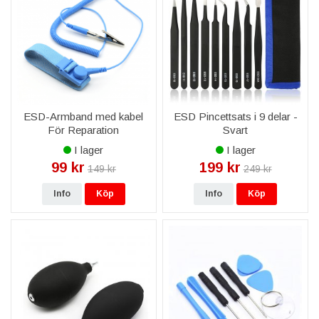
ESD-Armband med kabel
ESD Pincettsats i 9 delar -
För Reparation
Svart
I lager
I lager
99 kr
199 kr
149 kr
249 kr
Info
Köp
Info
Köp