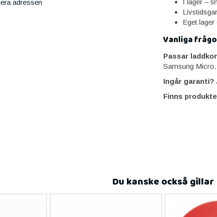
I lager – 
iera adressen
Livstidsga
Eget lager
Vanliga frågo
Passar laddko
Samsung Micro.
Ingår garanti?
J
Finns produkte
Du kanske också gillar