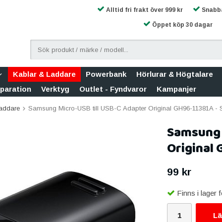
Alltid fri frakt över 999 kr
Snabba
Öppet köp 30 dagar
Kablar & Laddare
Powerbank
Hörlurar & Högtalare
eparation
Verktyg
Outlet - Fyndvaror
Kampanjer
Laddare
Samsung Micro-USB till USB-C Adapter Original GH96-11381A - 
Samsung 
Original 
99 kr
Finns i lager
Lä