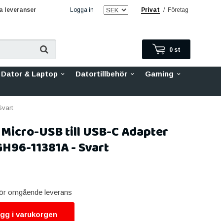
 leveranser
Logga in
Privat
/
Företag
0
st
Dator & Laptop
Datortillbehör
Gaming
Svart
Micro-USB till USB-C Adapter
GH96-11381A - Svart
 för omgående leverans
gg i varukorgen