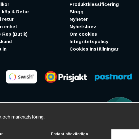
lkor
Produktklassificering
 köp & Retur
Blogg
 retur
Nyheter
in enhet
Nyhetsbrev
 Rep (Butik)
Om cookies
skund
Integritetspolicy
 in
Cookies inställningar
ta och marknadsföring.
ar
Endast nödvändiga