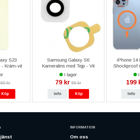
axy S23
Samsung Galaxy S6
iPhone 14 
 - Kräm-vit
Kameralins med Tejp - Vit
Shockproof 
Or
er
I lager
I
79 kr
199 
90 kr
99 kr
Köp
Info
Köp
Info
A
INFORMATION
jänst
Om oss