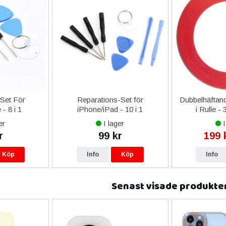
-Set För
Reparations-Set för
Dubbelhäftand
- 8 i 1
iPhone/iPad - 10 i 1
i Rulle -
er
I lager
I
r
99 kr
199 
Köp
Info
Köp
Info
Senast visade produkte