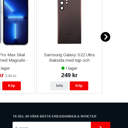
Pro Max Skal
Samsung Galaxy S22 Ultra
Armband ti
med Magsafe -
Baksida med tejp och
44mm) - 
ange
kameralins OEM - Vinröd
 lager
I lager
kr
249 kr
12
249 kr
Köp
Info
Köp
In
TA DEL AV VÅRA BÄSTA ERBJUDANDEN & NYHETER