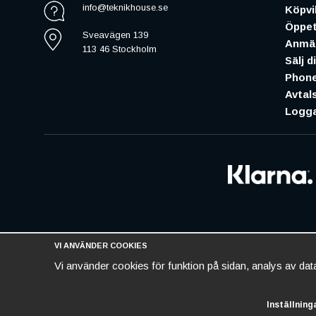
info@teknikhouse.se
Köpvil
Öppet
Sveavägen 139
Anmäl
113 46 Stockholm
Sälj d
Phone
Avtal
Logga
VI ANVÄNDER COOKIES
Vi använder cookies för funktion på sidan, analys av da
Inställning