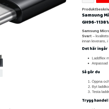
Produktbeskriv
Samsung Mic
GH96-11381A
Samsung Micro-
Svart
– kvalitet
innan leverans, i
Det här ingår
Laddflex m
Anpassad 
Så gör du
Öppna och 
Byt laddko
Testa ladd
Trygg handel