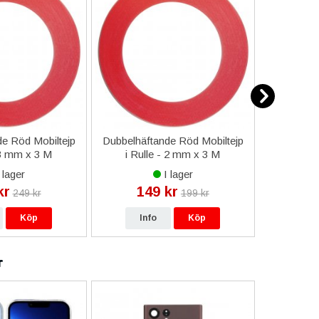
e Röd Mobiltejp
Dubbelhäftande Röd Mobiltejp
ESD-Armb
 3 mm x 3 M
i Rulle - 2 mm x 3 M
a
 lager
I lager
kr
149 kr
9
249 kr
199 kr
Köp
Info
Köp
In
r