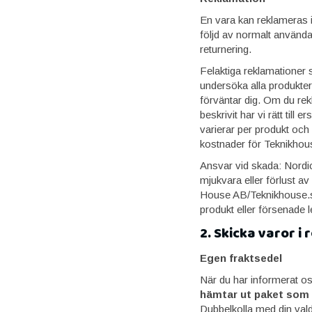
En vara kan reklameras i 
följd av normalt använda
returnering.
Felaktiga reklamationer 
undersöka alla produkter
förväntar dig. Om du rekl
beskrivit har vi rätt til
varierar per produkt och
kostnader för Teknikhouse
Ansvar vid skada: Nordic
mjukvara eller förlust a
House AB/Teknikhouse.se
produkt eller försenade 
2. Skicka varor i 
Egen fraktsedel
När du har informerat oss
hämtar ut paket som 
Dubbelkolla med din vald