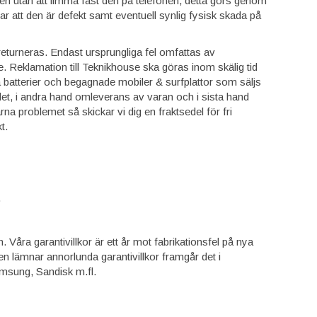
rmen utan att limma fast den på telefonen, detta görs genom
ar att den är defekt samt eventuell synlig fysisk skada på
eturneras. Endast ursprungliga fel omfattas av
e. Reklamation till Teknikhouse ska göras inom skälig tid
 batterier och begagnade mobiler & surfplattor som säljs
elet, i andra hand omleverans av varan och i sista hand
na problemet så skickar vi dig en fraktsedel för fri
t.
.
Våra garantivillkor är ett år mot fabrikationsfel på nya
n lämnar annorlunda garantivillkor framgår det i
amsung, Sandisk m.fl.