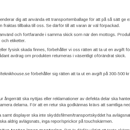
erar dig att använda ett transportemballage för att på så sätt ge ex
raktas tillbaka till oss. Se därför till att varan är väl förpackad.
nvänd och fortfarande i samma skick som när den mottogs. Produkte
och etiketter.
eller fysisk skada finnes, förbehåller vi oss rätten att ta ut en avgift fö
sådant avdrag om produkten returneras i väsentligt oförändrat skick.
knikhouse.se förbehåller sig rätten att ta ut en avgift på 300-500 kr v
hur ångerrätt ska nyttjas eller reklamationer av defekta delar ska hanter
klamera delarna. För att en retur ska godkännas krävs att samtliga ned
samt displayer ska inte skyddsfilmen/transportskyddet ha avlägsnats
ka aldrig avlägsnats, inga repor/sprickor på touchskärmen.