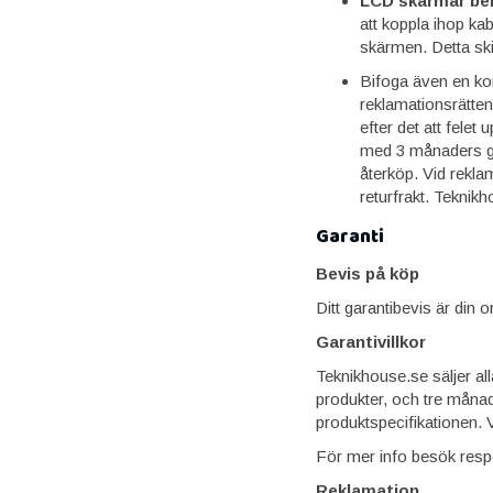
LCD skärmar beh
att koppla ihop ka
skärmen. Detta ski
Bifoga även en kor
reklamationsrätten
efter det att fele
med 3 månaders gar
återköp. Vid reklam
returfrakt. Teknikh
Garanti
Bevis på köp
Ditt garantibevis är din 
Garantivillkor
Teknikhouse.se säljer all
produkter, och tre månad
produktspecifikationen.
För mer info besök respek
Reklamation