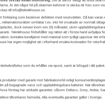
övs testas innan montering.
Det är därför viktigt att testa skä
blarna. Är det något fel på skärmen behöver ni skicka ett foto som vis
ckas till info@teknikhouse.se.
t förklaring som beskriver defekten med reservdelen. Då kan varan r
, reklamationsrätten omfattar t.ex. inte fel orsakade av normalt slitag
t upptäckts, dock senast inom sex (6) månader, utom uppladdningsbara
anti. Teknikhouse förbehåller sig rätten att i första hand avhjälpa f
ation, kontakta kundtjänst med material som tydligt uppvisar det erfar
ouse har ingen möjlighet att i efterhand ersätta kostnaden för returfrak
orderbekräftelse som du erhåller via epost, samt är bifogad i ditt paket
a produkter med garanti mot fabrikationsfel enligt konsumentköplagen. 
er på begagnade varor och uppladdningsbara batterier. När tillverkare
 Vissa företag har utökade garantier, såsom Deltaco, Sony, Nokia, S
tive tillverkares hemsida. Alla eventuella garantier gäller i Sverige.