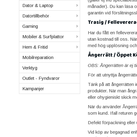
Dator & Laptop
månader). Du kan läsa om
garantin vid förslitnings
Datortillbehör
Trasig / Felleverer
Gaming
Har du fått en fellevere
Mobiler & Surfplattor
utan kostnad till oss. När
med hög upplösning och b
Hem & Fritid
Ångerrätt / Öppet K
Mobilreparation
OBS: Ångerrätten är ej til
Verktyg
För att utnyttja ångerrät
Outlet - Fyndvaror
Tänk på att ångerrätten 
Kampanjer
produkter. När man ångrar
eller ohygieniskt skick m
När du använder Ångerrät
som kund. Ifall returen 
Defekt förpackning eller
Vid köp av begagnad enhe