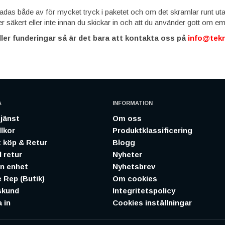
adas både av för mycket tryck i paketet och om det skramlar runt ut
ger säkert eller inte innan du skickar in och att du använder gott om em
ller funderingar så är det bara att kontakta oss på
info@tek
A
INFORMATION
jänst
Om oss
lkor
Produktklassificering
 köp & Retur
Blogg
 retur
Nyheter
in enhet
Nyhetsbrev
 Rep (Butik)
Om cookies
skund
Integritetspolicy
 in
Cookies inställningar