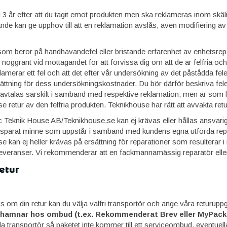
3 år efter att du tagit emot produkten men ska reklameras inom skälig
nde kan ge upphov till att en reklamation avslås, även modifiering av
som beror på handhavandefel eller bristande erfarenhet av enhetsrep
 noggrant vid mottagandet för att förvissa dig om att de är felfria 
amerar ett fel och att det efter vår undersökning av det påstådda felet
l ersättning för dess undersökningskostnader. Du bör därför beskriva f
 avtalas särskilt i samband med respektive reklamation, men är som
 retur av den felfria produkten. Teknikhouse har rätt att avvakta retu
 Teknik House AB/Teknikhouse.se kan ej krävas eller hållas ansvariga
v sparat minne som uppstår i samband med kundens egna utförda repar
 kan ej heller krävas på ersättning för reparationer som resulterar
leveranser. Vi rekommenderar att en fackmannamässig reparatör eller
retur
 om din retur kan du välja valfri transportör och ange våra returuppgift
hamnar hos ombud (t.ex. Rekommenderat Brev eller MyPack 
a transportör så paketet inte kommer till ett serviceombud, eventue