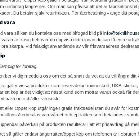
 undantag längre ner. Om man kan påvisa att det är fabrikationsfel på
skador. Du betalar själv returfrakten. För återbetalning - ange ditt p
ad vara
rad vara så kan du kontakta oss med bifogad bild på
info@teknikhous
 varan är trasig behöver du uppvisa detta innan du kan få en returfraktse
ra skärpa. Vid felaktigt användande av vår frisvarsadress debiteras
öp
lämplig för företag.
ten ber vi dig meddela oss om det så snart du vet att du vill ångra ditt
inte gäller vissa produkter som reservdelar, minneskort, USB-stickor
 ett köp är det viktigt att nästa kund som mottar varan också får den i
ed bakterie och/eller virusrisk.
t eller Öppet Köp utgår ingen gratis fraktsedel utan du svår för kost
godkänns återbetalas varuvärdet och ej frakten som betalades i sam
 uppenbar påverkan på produkten resulterar i att ett prisavdrag på 
t så gäller endast ångerrätten/öppet köp om telefonen är i obruten f