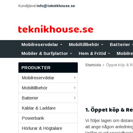
Kundtjänst
info@teknikhouse.se
Mobilreservdelar
Mobiltillbehör
Batterier
Mobiler & Surfplattor
Hem & Fritid
Mobilr
Startsida
Öppet köp & R
PRODUKTER
Mobilreservdelar
Mobiltillbehör
Batterier
Kablar & Laddare
1. Öppet köp & R
Powerbank
Vi följer lagen om distan
att ange någon anledning
Hörlurar & Högtalare
(gäller ej vid specialbes