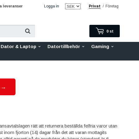
 leveranser
Logga in
Privat
/
Företag
0
st
Dator & Laptop
Datortillbehör
Gaming
r →
avtalslagen rätt att returnera beställda felfria varor utan
inom fjorton (14) dagar från det att varan mottagits
r alltid garanti på de produkter du köper (standard är 6