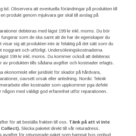
 tid. Observera att eventuella förändringar på produkten till
 en produkt genom mjukvara ger skäl till avslag på
arationer debiteras med lägst 199 kr inkl. moms. Du bör
och fungerar som de ska samt att de har de egenskaper du
 visar sig att produkten inte är felaktig på det sätt som du
elet noggrant och utförligt. Undersökningskostnaderna
 lägst 199 kr inkl. moms. Du kommer också att debiteras
r av produkten tills sådana avgifter och kostnader erlagts.
 ekonomiskt eller juridiskt för skador på hårdvara,
ationer, oavsett orsak eller anledning. Nordic Teknik
 i merarbete eller kostnader som uppkommer pga defekt
 någon med väldigt god erfarenhet utför reparationen.
er för att beställa frakten till oss.
Tänk på att vi inte
Collect).
Skicka paketet direkt till vår returadress.
lla avgifter för returnerade paket som hamnat hos ombud